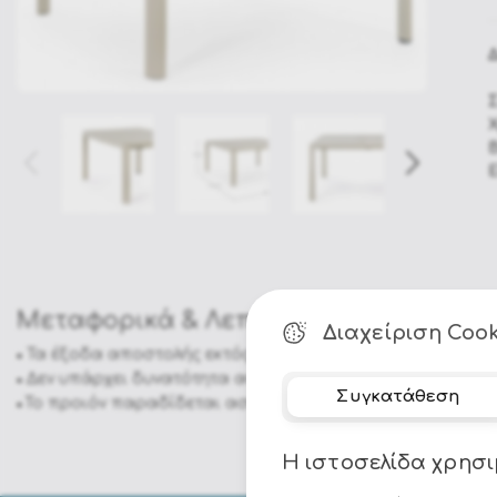
Σ
Ε
Μεταφορικά & Λεπτομέρειες
Διαχείριση Cook
Τα έξοδα αποστολής εκτός Αθήνας επιβαρύνουν τον αγο
•
Δεν υπάρχει δυνατότητα αντικαταβολής σε περιοχές εκτ
•
Συγκατάθεση
Το προιόν παραδίδεται ασυναρμολόγητο στη συσκευασί
•
Η ιστοσελίδα χρησι