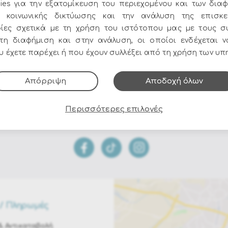
Lyxo Design
ies για την εξατομίκευση του περιεχομένου και των διαφ
Τηλ. Παραγγελίες
Μετρητά ή κάρ
 κοινωνικής δικτύωσης και την ανάλυση της επισκε
Αιώρες
στο
210 9752206 - 210
έως 12 άτοκες δόσ
ίες σχετικά με τη χρήση του ιστότοπου μας με τους σ
9758010
Κόυνιες κρεμαστές
στη διαφήμιση και στην ανάλυση, οι οποίοι ενδέχεται 
 έχετε παρέχει ή που έχουν συλλέξει από τη χρήση των υπ
Κούνιες Εξωτερικού χώρου
Όλες οι προσφορές και τα νέα του Epilegin,
Μαξιλάρια Κηπου
Απόρριψη
Αποδοχή όλων
στο email και τα social media!
Ξαπλώστρες Εξωτερικού Χώρου
Πουφ Εξωτερικού Χώρου - Παραλίας - Πισίνας
Περισσότερες επιλογές
Ντουλάπες & Μπαούλα
Ομπρέλες - Βάσεις Κηπου
Καλαμωτές
Καλύμματα επίπλων
Διαχωριστικά Εξωτερικού χώρου
/ Πληρωμές
Τζάκια Εξωτερικού Χώρου
 Αντικαταβολή
Συντριβάνια Κηπου - Βεραντας