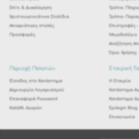
Σπίτι & Διακόσμηση
Τρόποι Πληρ
Χριστουγεννιάτικα Στολίδια
Τρόποι Παραγ
Αποκριάτικες στολές
Eπιστροφές -
Προσφορές
Μεγεθολόγιο
Αναζήτηση Α
Όροι Χρήσης
Περιοχή Πελατών
Εταιρική Τ
Είσοδος στο Κατάστημα
H Εταιρία
Δημιουργία Λογαριασμού
Κατάστημα Αγ
Επαναφορά Password
Κατάστημα Α
Καλάθι Αγορών
Epilegin Blog
Επικοινωνία