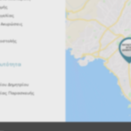
ωμής
Διακοσμητικά Φυτά
γελίας
Καθετοι Κήποι
 Ακυρώσεις
Κασπώ
Βοηθητικά Τραπεζάκια
ποστολής
Φωλιές - Daybeds
Σκαμπό & Bar
αυτότητα
Τραπέζια Εξωτερικού Χώρου
Καρέκλες - Πολυθρόνες
ίου Δημητρίου
Καναπέδες Κήπου- Παγκάκια Εξωτερικού Χώρου
γίας Παρασκευής
Φωτιστικά & Ηχεία Εξ. Χώρου
Είδη Θαλάσσης