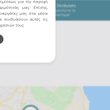
ημίσεων, για την παροχή
3D Ξενάγηση
τα
ψιμότητάς μας. Επίσης,
Εξερευνήστε το
εις
υνεργάτες μας στα μέσα
κατάστημα!
να συνδυάσουν αυτές τις
ηρεσιών τους.