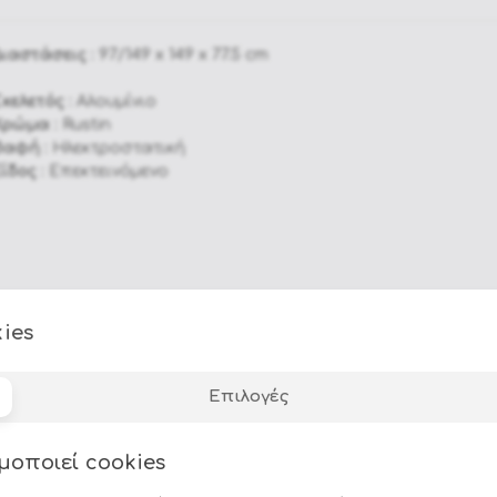
Jacuzzi Εξωτερικού Χώρου
Καρέκλες Σκηνοθέτη
Διαστάσεις :
97/149 x 149 x 77.5 cm
Ξύλινα Επιπλα Κήπου
κελετός :
Aλουμίνιο
Επιπλα κήπου Αλουμινίου & Polywood
Χρώμα :
Rustin
Βαφή :
Ηλεκτροστατική
Επιπλα κηπου Wicker - Rattan
ίδος :
Επεκτεινόμενο
Simpo Lifestyle
Andrea Bizzotto
HIGOLD
Esti & Esta
ies
AppleBee
ραστή.
ός Αθήνας.
Artie
Επιλογές
α του.
Gyms
μοποιεί cookies
Επιπλα Μεταλλικά - Πέτρινα