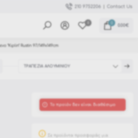
|
Contact Us
210 9752206
0
0
0.00€
ο "Kiplin" Rustin 97/149x149cm
ΤΡΑΠΕΖΙΑ ΑΛΟΥΜΙΝΙΟΥ
Τραπέζια Αλουμινίου
To προϊόν δεν είναι διαθέσιμο
Μεταλλικά Τραπέζια
Ξύλινα Τραπέζια Εξωτερικού Χώρου - Κήπου
Πέτρινα Τραπέζια
Σε προϊόντα προσφοράς για