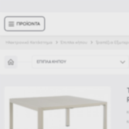
ΠΡΟΪΟΝΤΑ
Ηλεκτρονικό Κατάστημα
Έπιπλα κήπου
Τραπέζια Εξωτερ
ΕΠΙΠΛΑ ΚΗΠΟΥ
Έπιπλα κήπου
Σπίτι & Διακόσμηση
Χριστουγεννιάτικα Στολίδια
Κ
Αποκριάτικες στολές
Κ