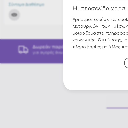
Σύντομα Διαθέσιμο
Η ιστοσελίδα χρησι
ΤΙΜΗ:
56.00€
Χρησιμοποιούμε τα cook
λειτουργιών των μέσων
μοιραζόμαστε πληροφορ
κοινωνικής δικτύωσης, 
Δωρεάν παράδοση
πληροφορίες με άλλες που
για αγορές άνω των 49€