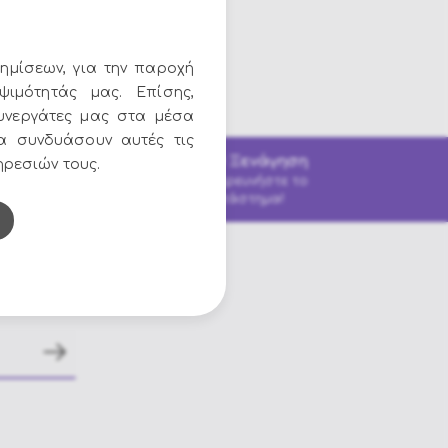
Στολες Clown
Στολές Τσαρλεστον
ημίσεων, για την παροχή
Στολές Αραβες & Χανούμισες
ψιμότητάς μας. Επίσης,
Στολές Ninja & Γκεϊσες
υνεργάτες μας στα μέσα
Στολές Ινδιάνων
να συνδυάσουν αυτές τις
3D Ξενάγηση
τα
ηρεσιών τους.
Στολές Πειρατές
Εξερευνήστε το
εις
κατάστημα!
Στολές Αγγελοι & Νεράιδες
Στολές Κλέφτες & Αστυνόμοι
Στολές Επαγγελματα & Αθλήματα
Στολές Γιατροί & Νοσοκόμες
Στολές Ιππότες & Σταυροφόροι
Στολές Αρχαία Ελλάδα - Ρώμη
Στολές CowBoy
Στολές Παππάδες & Καλόγριες