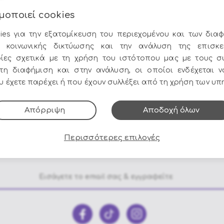
μοποιεί cookies
ies για την εξατομίκευση του περιεχομένου και των διαφ
 κοινωνικής δικτύωσης και την ανάλυση της επισκε
ίες σχετικά με τη χρήση του ιστότοπου μας με τους σ
στη διαφήμιση και στην ανάλυση, οι οποίοι ενδέχεται 
Τηλ. Παραγγελίες
Μετρητά ή κάρ
 έχετε παρέχει ή που έχουν συλλέξει από τη χρήση των υπ
στο
210 9752206 - 210
έως 12 άτοκες δόσ
9758010
Απόρριψη
Αποδοχή όλων
Όλες οι προσφορές και τα νέα του Epilegin,
Περισσότερες επιλογές
στο email και τα social media!