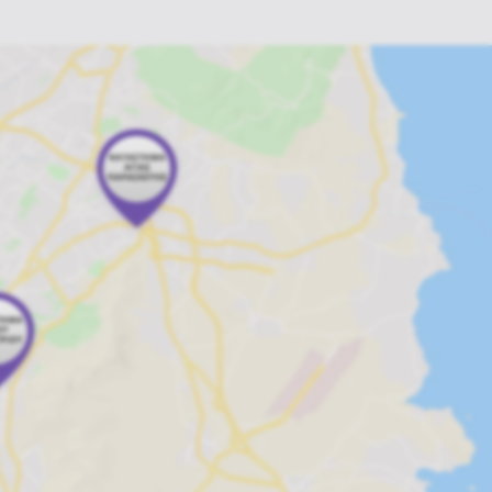
Κοστούμια Εποχης
Στολές XXL
Στολές Λούφα & Παραλλαγή
Στολές Διάφορες
Αποκριάτικες στολές Steampunk
Leg Avenue
Στολές για Ζευγάρια
Διασημότητες
Στολές Ταινίες & Comics
Κάπες & Ντόμινο