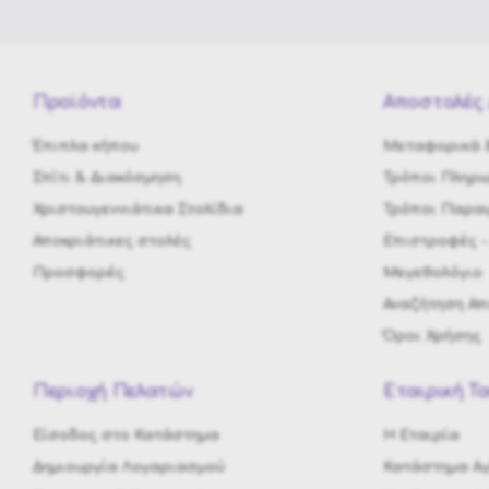
Προϊόντα
Αποστολές 
Έπιπλα κήπου
Μεταφορικά &
Σπίτι & Διακόσμηση
Τρόποι Πληρ
Χριστουγεννιάτικα Στολίδια
Τρόποι Παραγ
Αποκριάτικες στολές
Eπιστροφές -
Προσφορές
Μεγεθολόγιο
Αναζήτηση Α
Όροι Χρήσης
Περιοχή Πελατών
Εταιρική Τ
Είσοδος στο Κατάστημα
H Εταιρία
Δημιουργία Λογαριασμού
Κατάστημα Αγ