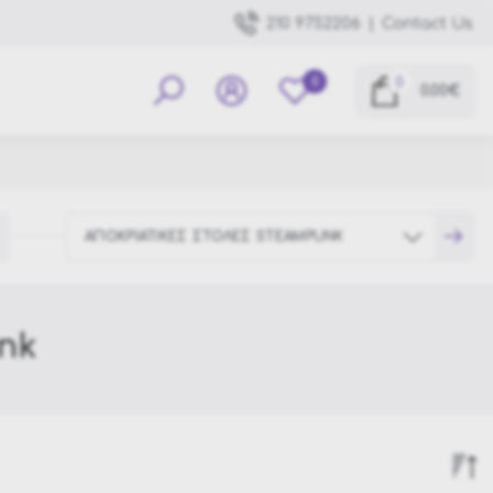
|
Contact Us
210 9752206
0
0
0.00€
ΑΠΟΚΡΙΑΤΙΚΕΣ ΣΤΟΛΕΣ STEAMPUNK
nk
Day of the Dead
Στολές La Casa De Papel
Στολές Μάγοι & Μάγισσες
Στολές Superheroes