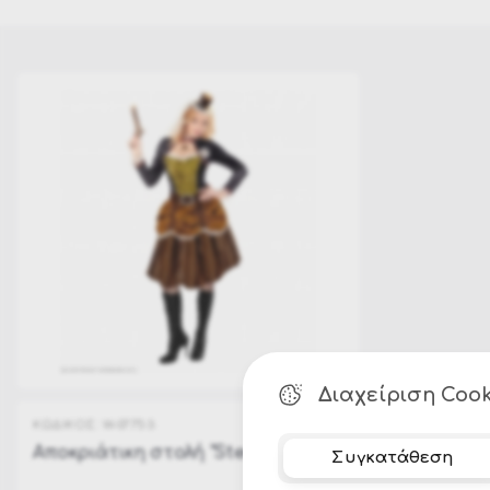
56
56
56
56
56
Διαχείριση Cook
ΚΩΔΙΚΟΣ:
W-07753
Αποκριάτικη στολή "Steampunk"
Συγκατάθεση