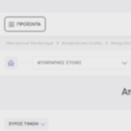
ΠΡΟΪΟΝΤΑ
Ηλεκτρονικό Κατάστημα
Αποκριάτικες στολές
Αποκριάτι
ΑΠΟΚΡΙΑΤΙΚΕΣ ΣΤΟΛΕΣ
Α
Έπιπλα κήπου
Σπίτι & Διακόσμηση
Χριστουγεννιάτικα Στολίδια
Αποκριάτικες στολές
ΕΥΡΟΣ ΤΙΜΩΝ
€ 56
€ 56