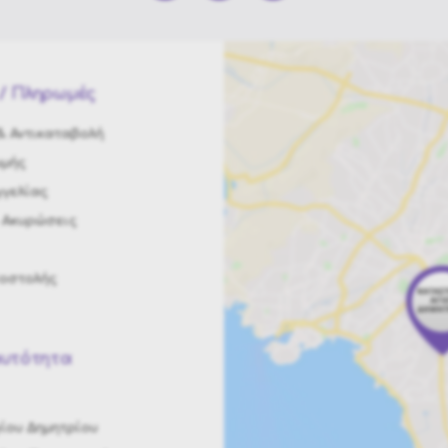
/ Πληρωμές
 Αντικαταβολή
ωμής
γελίας
 Ακυρώσεις
ποστολής
αυτότητα
ίου Δημητρίου