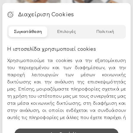
Διαχείριση Cookies
Συγκατάθεση
Επιλογές
Πολιτική
Nofi
York
Η ιστοσελίδα χρησιμοποιεί cookies
Χρησιμοποιούμε τα cookies για την εξατομίκευση
του περιεχομένου και των διαφημίσεων, για την
παροχή λειτουργιών των μέσων κοινωνικής
δικτύωσης και την ανάλυση της επισκεψιμότητάς
μας. Επίσης, μοιραζόμαστε πληροφορίες σχετικά με
τη χρήση του ιστότοπου μας με τους συνεργάτες μας
στα μέσα κοινωνικής δικτύωσης, στη διαφήμιση και
Vasca & Riva
Pallisad & Aio
στην ανάλυση, οι οποίοι ενδέχεται να συνδυάσουν
αυτές τις πληροφορίες με άλλες που έχετε παρέχει ή
που έχουν συλλέξει από τη χρήση των υπηρεσιών
τους.