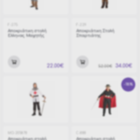
F-275
F-229
Αποκριάτικη στολή
Αποκριάτικη Στολή
Ελληνας Μαχητής
Σπαρτιάτης
22.00€
34.00€
52.00€
-18%
MO-205878
C-888
Αποκριάτικη στολή
Αποκριάτικη στολή