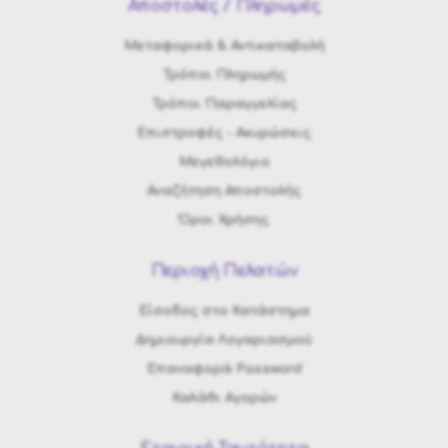
Αποστολές / Πληρωμές
Μεταφορικά & Αντικαταβολή
Τρόποι Πληρωμής
Τρόποι Παραγγελίας
Eπιστροφές - Ακυρώσεις
Μεγεθολόγιο
Αναζήτηση Αποστολής
Όροι Χρήσης
Περιοχή Πελατών
Είσοδος στο Κατάστημα
Δημιουργία Λογαριασμού
Επαναφορά Password
Καλάθι Αγορών