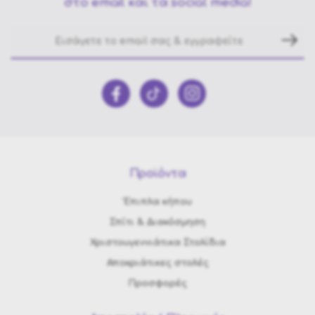
στο email και τα social media!
Προϊόντα
Έπιπλα κήπου
Σπίτι & Διακόσμηση
Χριστουγεννιάτικα Στολίδια
Αποκριάτικες στολές
Προσφορές