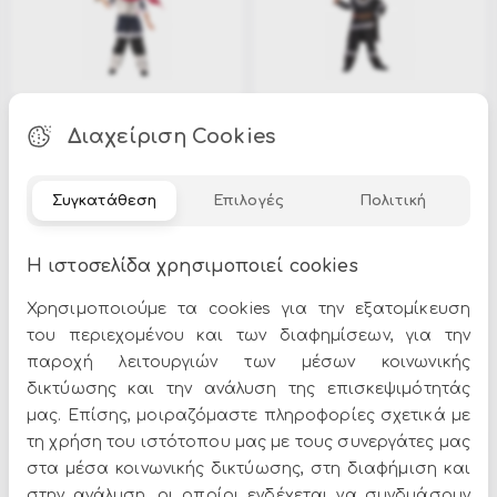
Διαχείριση Cookies
F-253
F-443
Αποκριάτικη Στολή
Αποκριάτικη στολή Βίκινκ
Μονομάχος
Συγκατάθεση
Επιλογές
Πολιτική
29.00€
35.99€
52.00€
Εξαντλήθηκε
Εξαντλήθηκε
Η ιστοσελίδα χρησιμοποιεί cookies
Χρησιμοποιούμε τα cookies για την εξατομίκευση
του περιεχομένου και των διαφημίσεων, για την
παροχή λειτουργιών των μέσων κοινωνικής
δικτύωσης και την ανάλυση της επισκεψιμότητάς
μας. Επίσης, μοιραζόμαστε πληροφορίες σχετικά με
τη χρήση του ιστότοπου μας με τους συνεργάτες μας
στα μέσα κοινωνικής δικτύωσης, στη διαφήμιση και
F-463
F-861
Αποκριάτικη Στολή Θεός
Αποκριάτικη Στολή
στην ανάλυση, οι οποίοι ενδέχεται να συνδυάσουν