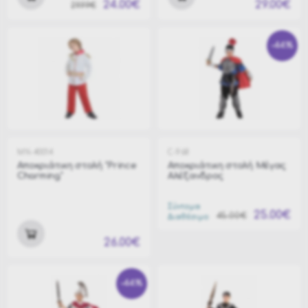
24.00€
29.00€
29.99€
-44%
MN-40014
C-968
Αποκριάτικη στολή "Prince
Αποκριάτικη στολή Μέγας
Charming"
Αλέξανδρος
Σύντομα
25.00€
45.00€
Διαθέσιμο
26.00€
-44%