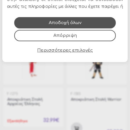
Του Πολέμου
Ιππότης
αυτές τις πληροφορίες με άλλες που έχετε παρέχει ή
που έχουν συλλέξει από τη χρήση των υπηρεσιών
τους.
Αποδοχή όλων
43.99€
39.99€
Απόρριψη
Περισσότερες επιλογές
F-1275
F-1503
Αποκριάτικη Στολή
Αποκριάτικη Στολή Warrior
Αρχαίος Έλληνας
32.99€
Εξαντλήθηκε