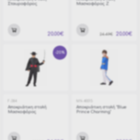
Σταυροφόρος
Μασκοφόρος Z
20.00€
20.00€
24.49€
-20%
F-384
MN-40015
Αποκριάτικη στολή
Αποκριάτικη στολή "Blue
Μασκοφόρος
Prince Charming"