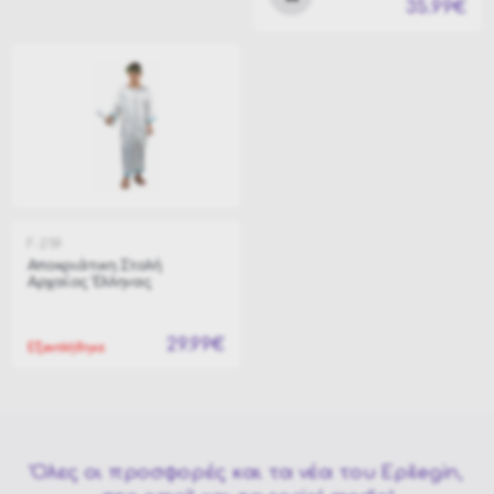
35.99€
F-259
Αποκριάτικη Στολή
Αρχαίος Έλληνας
29.99€
Εξαντλήθηκε
Όλες οι προσφορές και τα νέα του Epilegin,