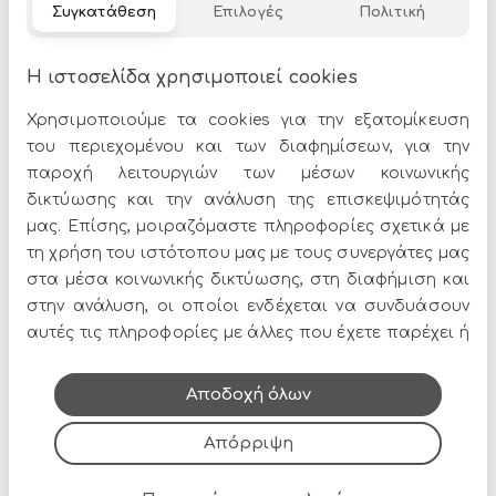
Colorado"
"Flocked"
Συγκατάθεση
Επιλογές
Πολιτική
Σύντομα
290.00€
390.00€
Εξαντλήθηκε
Διαθέσιμο
Η ιστοσελίδα χρησιμοποιεί cookies
Χρησιμοποιούμε τα cookies για την εξατομίκευση
-0%
του περιεχομένου και των διαφημίσεων, για την
παροχή λειτουργιών των μέσων κοινωνικής
δικτύωσης και την ανάλυση της επισκεψιμότητάς
μας. Επίσης, μοιραζόμαστε πληροφορίες σχετικά με
τη χρήση του ιστότοπου μας με τους συνεργάτες μας
στα μέσα κοινωνικής δικτύωσης, στη διαφήμιση και
KM-680950
KM-681323
στην ανάλυση, οι οποίοι ενδέχεται να συνδυάσουν
Χριστουγεννιάτικο δέντρο
Χριστουγεννιάτικο δέντρο
Χιονισμένο PVC "Imperial
Xιονισμένο PE Mix "Ridge
αυτές τις πληροφορίες με άλλες που έχετε παρέχει ή
Pine Snowy"
Fir"
που έχουν συλλέξει από τη χρήση των υπηρεσιών
Σύντομα
Σύντομα
τους.
199.00€
155.00€
Αποδοχή όλων
155.00€
Διαθέσιμο
Διαθέσιμο
Απόρριψη