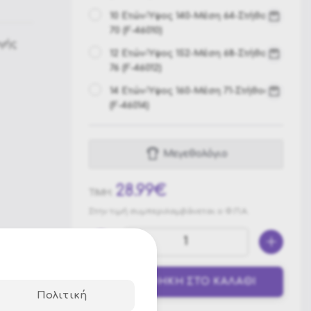
10 Ετών-Ύψος 140-Μέση 64-Στήθος
70
(F-46010)
γής
12 Ετών-Ύψος 152-Μέση 68-Στήθος
76
(F-46012)
14 Ετών-Ύψος 160-Μέση 71-Στήθος 82
(F-46014)
Μεγεθολόγιο
28.99€
ΤΙΜΗ:
Στην τιμή συμπεριλαμβάνεται ο Φ.Π.Α.
ΠΡΟΣΘΗΚΗ ΣΤΟ ΚΑΛΑΘΙ
Πολιτική