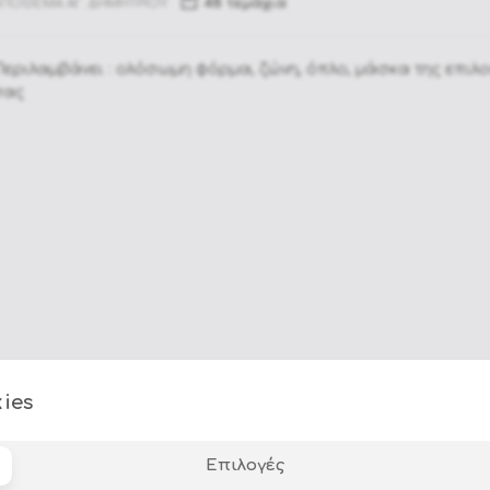
48 τεμάχια
ΠΟΘΕΜΑ ΑΓ. ΔΗΜΗΤΡΙΟΥ:
Αποκριάτικα Αξεσουάρ
Αποκριάτικες στολές Joker
εριλαμβάνει : ολόσωμη φόρμα, ζώνη, όπλο, μάσκα της επιλο
Στολές για Ζωάκια - Pet Costumes
σας
Στολές Squid Game
Οικογενεια Addams
Προσφορές Outlet
ies
Επιλογές