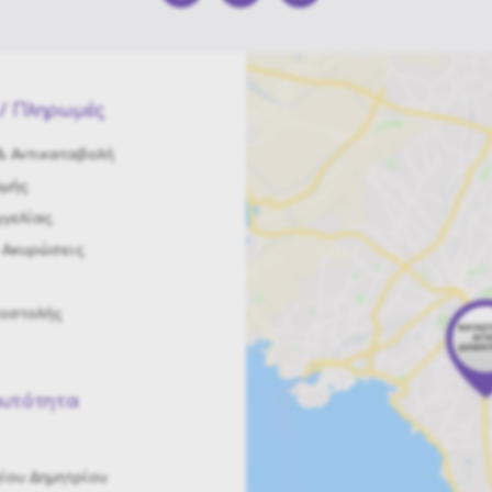
/ Πληρωμές
 Αντικαταβολή
ωμής
γελίας
 Ακυρώσεις
ποστολής
αυτότητα
ίου Δημητρίου