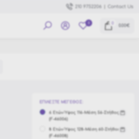
|
Contact Us
210 9752206
0
0
0.00€
ΕΠΙΛΕΞΤΕ ΜΕΓΕΘΟΣ:
6 Ετών-Ύψος 116-Μέση 56-Στήθος 62
(F-46006)
8 Ετών-Ύψος 128-Μέση 60-Στήθος 66
(F-46008)