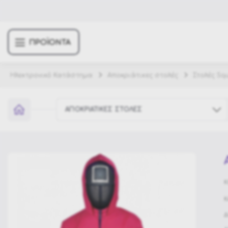
ΠΡΟΪΟΝΤΑ
Ηλεκτρονικό Κατάστημα
Αποκριάτικες στολές
Στολές Sq
ΑΠΟΚΡΙΑΤΙΚΕΣ ΣΤΟΛΕΣ
Έπιπλα κήπου
Σπίτι & Διακόσμηση
Κ
Χριστουγεννιάτικα Στολίδια
Κ
Αποκριάτικες στολές
Δ