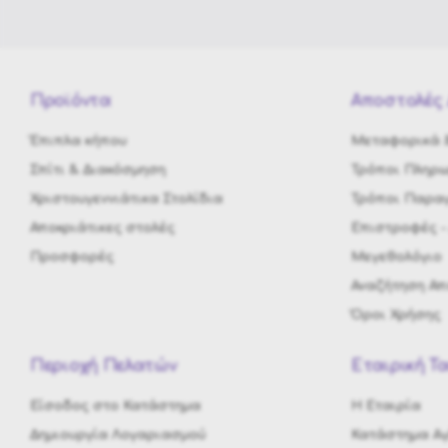
Προϊόντα
Αποστολές 
Έπιπλα κήπου
Μεταφορικά &
Σπίτι & Διακόσμηση
Τρόποι Πληρ
Χριστουγεννιάτικα Στολίδια
Τρόποι Παραγ
Αποκριάτικες στολές
Eπιστροφές -
Προσφορές
Μεγεθολόγιο
Αναζήτηση Α
Όροι Χρήσης
Περιοχή Πελατών
Εταιρική Τ
Είσοδος στο Κατάστημα
H Εταιρία
Δημιουργία Λογαριασμού
Κατάστημα Αγ