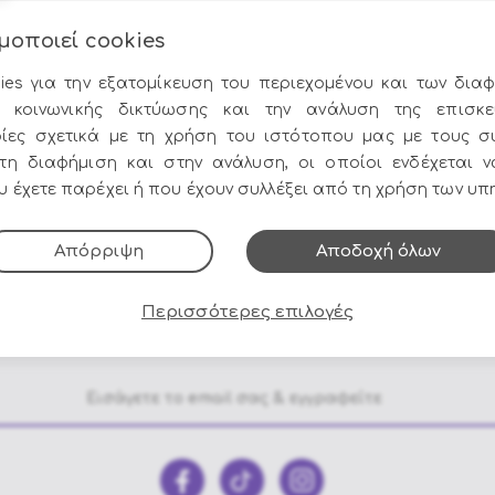
μοποιεί cookies
ies για την εξατομίκευση του περιεχομένου και των διαφ
 κοινωνικής δικτύωσης και την ανάλυση της επισκε
ίες σχετικά με τη χρήση του ιστότοπου μας με τους σ
στη διαφήμιση και στην ανάλυση, οι οποίοι ενδέχεται 
Τηλ. Παραγγελίες
Μετρητά ή κάρ
 έχετε παρέχει ή που έχουν συλλέξει από τη χρήση των υπ
στο
210 9752206 - 210
έως 12 άτοκες δόσ
9758010
Απόρριψη
Αποδοχή όλων
Όλες οι προσφορές και τα νέα του Epilegin,
Περισσότερες επιλογές
στο email και τα social media!