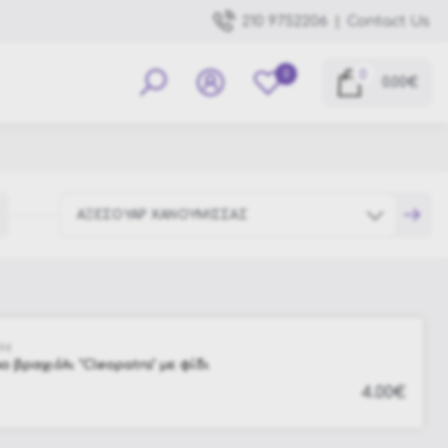
|
Contact Us
210 9752206
0
0
0.00€
ΑΞΕΣΟΥΑΡ ΧΑΝΟΥΜΙΣΣΑΣ
Halloween
94
Αξεσουάρ Μάγων-Μαγισσών
ο βραχιόλι "Cleopatra" με φίδι
Αποκριάτικοι Φακοί επαφής
4.00€
Αποκριάτικες Περούκες