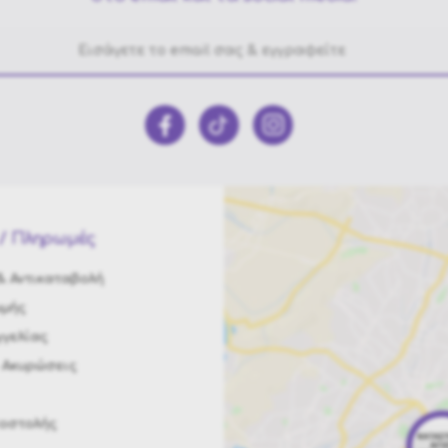
/ Πληρωμές
 Αντικαταβολή
ωμής
γελίας
 Ακυρώσεις
ποστολής