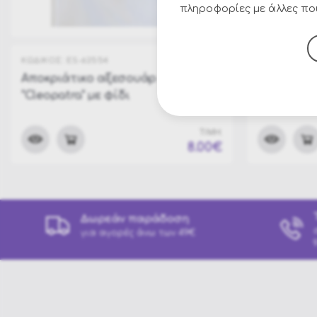
πληροφορίες με άλλες που
ΚΩΔΙΚΟΣ:
ES-62554
ΚΩΔΙΚΟΣ:
ES-
Αποκριάτικο αξεσουάρ κεφαλής
Αποκριάτι
"Cleopatra" με φίδι
με φίδι
ΤΙΜΗ:
8.00€
Δωρεάν παράδοση
για αγορές άνω των 49€