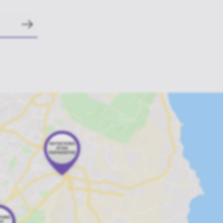
Κολιέ - Δαχτυλίδια - Σκουλαρίκια
Διάφορα αξεσουάρ
Sexy accessories