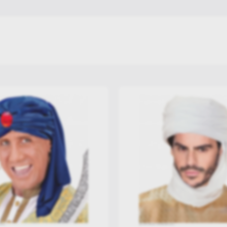
Αποκριάτικα Αξεσουάρ
Αποκριάτικες στολές Joker
Στολές για Ζωάκια - Pet Costumes
Στολές Squid Game
Οικογενεια Addams
Προσφορές Outlet