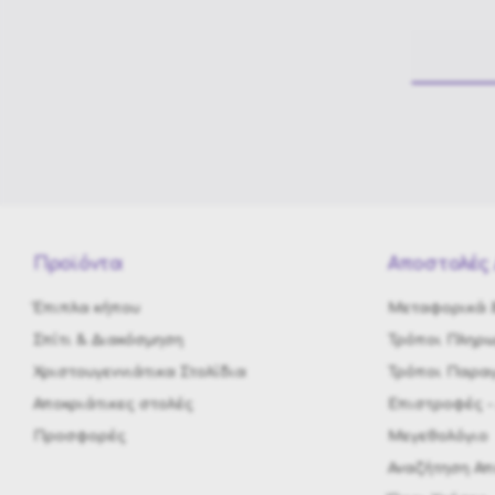
Προϊόντα
Αποστολές 
Έπιπλα κήπου
Μεταφορικά &
Σπίτι & Διακόσμηση
Τρόποι Πληρ
Χριστουγεννιάτικα Στολίδια
Τρόποι Παραγ
Αποκριάτικες στολές
Eπιστροφές -
Προσφορές
Μεγεθολόγιο
Αναζήτηση Α