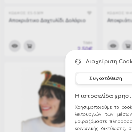
ΚΩΔΙΚΟΣ:
ES-53019
ΚΩΔΙΚΟΣ:
W-
Αποκριάτικο Δαχτυλίδι Δολάριο
Αποκριάτι
ΤΙΜΗ:
2.50€
Διαχείριση Cook
Συγκατάθεση
Η ιστοσελίδα χρησι
Χρησιμοποιούμε τα cook
λειτουργιών των μέσων
μοιραζόμαστε πληροφορ
κοινωνικής δικτύωσης, 