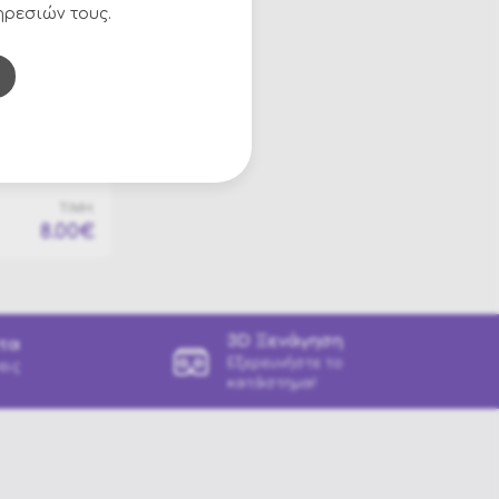
ηρεσιών τους.
Αξεσουάρ Κάου Μποι
Αξεσουάρ Πειρατή
Αξεσουάρ Πάνκ
Κασκόλ
Αξεσουάρ Ιατροι & Νοσοκόμες
Αξεσουάρ κινέζοι-κινέζες
ΤΙΜΗ:
Αξεσουάρ Κλόουν
8.00€
Αξεσουάρ Χανούμισσας
Αξεσουάρ Κλεοπάτρας
Αξεσουάρ Χαβανέζας
3D Ξενάγηση
τα
Εξερευνήστε το
εις
Αξεσουάρ Disco
κατάστημα!
Αξεσουάρ Steampunk
Aξεσουάρ Αρχαίοι Έλληνες
Αποκριάτικα Οπλα