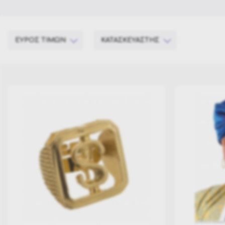
ΕΥΡΟΣ ΤΙΜΩΝ
ΚΑΤΑΣΚΕΥΑΣΤΗΣ
ESPA
€ 2.5
€ 14
Widman
2.5
5
8
11
14