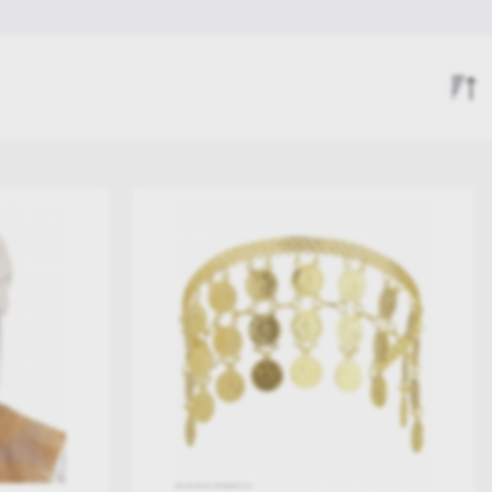
Αποκριάτικες Μάσκες
Αποκριάτικα Καπέλα
Μακιγιάζ - Face Painting
Σειρά Άφιξης
Πληγές
Αύξουσα Τιμή
Φθίνουσα Τιμή
Μουστάκια - Μούσια
Βλεφαρίδες
Αποκριάτικα Γυαλιά
Αποκριάτικα Νύχια
Αποκριάτικα Δόντια
Αυτιά - Μύτες
Αποκριάτικα Γάντια
Παπιγιόν & Γραβάτες
Αποκριάτικες Τσάντες