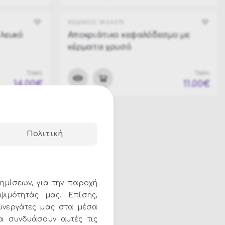
Καλσόν - Παπούτσια
Στήθη - Μέρη Σώματος
ΚΩΔΙΚΟΣ:
W-24373
 λευκό
Αποκριάτικο κεφαλόδεσμο με
Αποκριάτικα Φτερά
κέρματα χρυσό
Set Μεταμφίεσης Ενηλίκων
Set Μεταμφίεσης Παιδικά
ΤΙΜΗ:
ΤΙΜΗ:
14.00€
11.00€
Ραβδιά
Τιάρες & Στέματα
Αποκριάτικες Στέκες
Πολιτική
Εξοπλισμός Καρναβαλιού - Διακόσμηση
Σπρέι Μαλλιών
Αποκριάτικα Μπόα
ημίσεων, για την παροχή
Αξεσουάρ Τσάρλεστον
ψιμότητάς μας. Επίσης,
Αξεσουάρ Κλέφτες & Αστυνόμοι
υνεργάτες μας στα μέσα
να συνδυάσουν αυτές τις
Αξεσουάρ Ινδιάνων