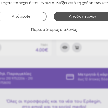
 έχετε παρέχει ή που έχουν συλλέξει από τη χρήση των υπ
Απόρριψη
Αποδοχή όλων
60094
ΚΩΔΙΚΟΣ:
ES-62795
κο βραχιόλι "Cleopatra"
Αποκριάτικο μαντήλι - 
Περισσότερες επιλογές
"Άραβας"
ΤΙΜΗ:
4.00€
Τηλ. Παραγγελίες
Μετρητά ή κάρ
στο
210 9752206 - 210
έως 12 άτοκες δόσ
9758010
Όλες οι προσφορές και τα νέα του Epilegin,
στο email και τα social media!