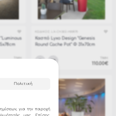
ΚΩΔΙΚΟΣ:
LX-CH302-H00R70
 "Luminous
Κασπό Lyxo Design "Genesis
35x78cm
Round Cache Pot" Φ 31x70cm
ΤΙΜΗ:
ΤΙΜΗ:
610.00€
110.00€
Πολιτική
ημίσεων, για την παροχή
ψιμότητάς μας. Επίσης,