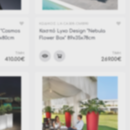
ΚΩΔΙΚΟΣ:
LX-CA308-CM0090
 "Cosmos
Κασπό Lyxo Design "Nebula
0x80cm
Flower Box" 89x35x78cm
ΤΙΜΗ:
ΤΙΜΗ:
410.00€
269.00€