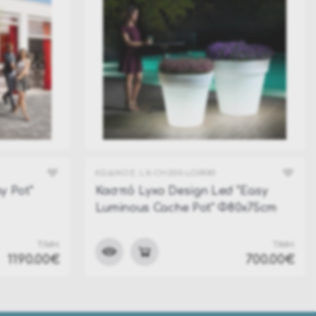
ΚΩΔΙΚΟΣ:
LX-CH350-LO0R80
y Pot"
Κασπό Lyxo Design Led "Easy
Luminous Cache Pot" Φ80x75cm
ΤΙΜΗ:
ΤΙΜΗ:
1190.00€
700.00€