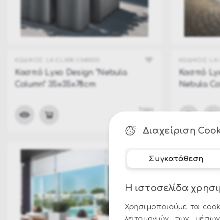
ΚΩΔΙΚΟΣ:
LX-CL308-CM0035
ΚΩΔΙΚΟΣ:
LX
Κασπό Lyxo Design "Nebula
Κασπό Lyx
Column" 35x35x78cm
Nebula Co
ΤΙΜΗ:
235.00€
Διαχείριση Cook
Συγκατάθεση
Η ιστοσελίδα χρησι
Χρησιμοποιούμε τα cook
λειτουργιών των μέσων