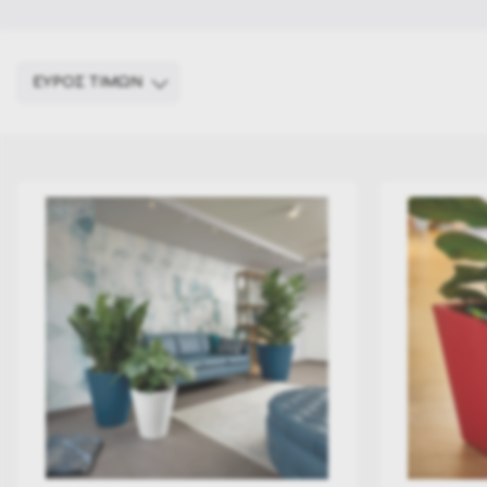
ΕΥΡΟΣ ΤΙΜΩΝ
€ 110
€ 1 190
110
380
650
920
1 190