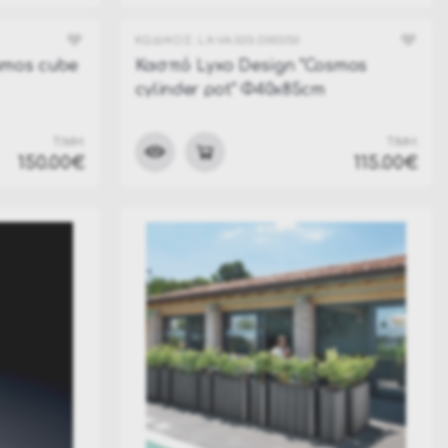
ΚΩΔΙΚΟΣ:
LX-VA320-D00350
smos cube
Κασπό Lyxo Design "Cosmos
cylinder pot" Φ40x85cm
ΤΙΜΗ:
ΤΙΜΗ:
150.00€
115.00€