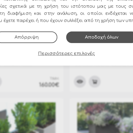
ίες σχετικά με τη χρήση του ιστότοπου μας με τους σ
στη διαφήμιση και στην ανάλυση, οι οποίοι ενδέχεται 
 έχετε παρέχει ή που έχουν συλλέξει από τη χρήση των υπ
Απόρριψη
Αποδοχή όλων
CA301-CM0060
ΚΩΔΙΚΟΣ:
LX-CH302-LO0R70
Περισσότερες επιλογές
o Design "Genesis
Κασπό Lyxo Design Led
x" 60x28x40cm
Genesis Round Cache Po
Φ31x70cm
ΤΙΜΗ:
160.00€