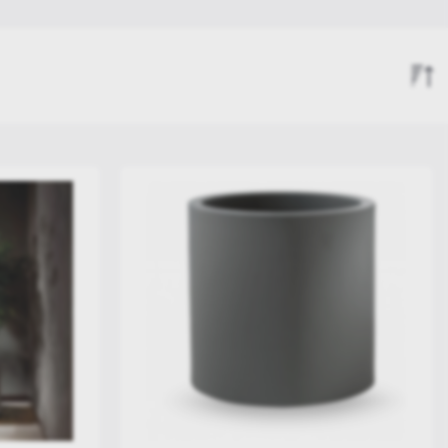
Σειρά Άφιξης
Αύξουσα Τιμή
Φθίνουσα Τιμή