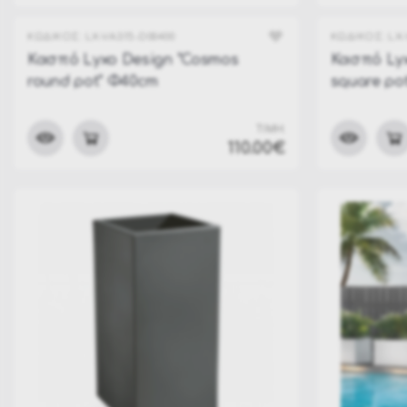
ΚΩΔΙΚΟΣ:
LX-VA315-D00400
ΚΩΔΙΚΟΣ:
LX
Κασπό Lyxo Design "Cosmos
Κασπό Lyx
round pot" Φ40cm
square po
ΤΙΜΗ:
110.00€