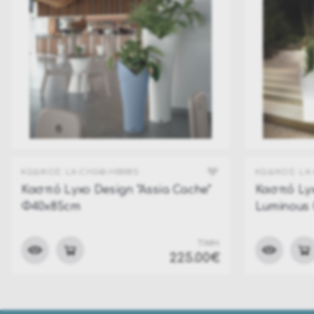
ΚΩΔΙΚΟΣ:
LX-CH360-H00085
ΚΩΔΙΚΟΣ:
LX-
Κασπό Lyxo Design "Assia Cache"
Κασπό Lyx
Φ40x85cm
Luminous 
ΤΙΜΗ:
225.00€