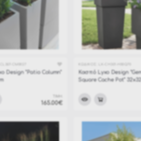
CL307-CM0027
ΚΩΔΙΚΟΣ:
LX-CH301-H00Q70
o Design "Patio Column"
Κασπό Lyxo Design "Gem
cm
Square Cache Pot" 32x3
ΤΙΜΗ:
165.00€