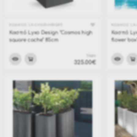
ΚΩΔΙΚΟΣ:
LX-CH320-H00Q85
ΚΩΔΙΚΟΣ:
LX
Κασπό Lyxo Design "Cosmos high
Κασπό Lyx
square cache" 85cm
flower bo
ΤΙΜΗ:
325.00€