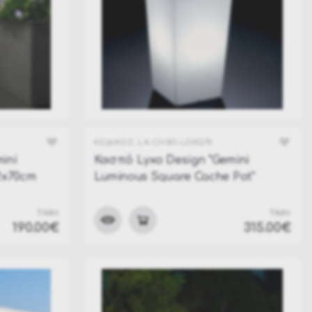
ΚΩΔΙΚΟΣ:
LX-CH301-LO0Q70
ini
Κασπό Lyxo Design "Gemini
2x70cm
Luminous Square Cache Pot"
32x32x70cm
ΤΙΜΗ:
ΤΙΜΗ:
190.00€
315.00€