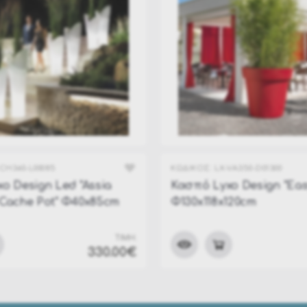
CH360-L00085
ΚΩΔΙΚΟΣ:
LX-VA350-D01300
o Design Led "Assia
Κασπό Lyxo Design "Eas
Cache Pot" Φ40x85cm
Φ130x118x120cm
ΤΙΜΗ:
330.00€