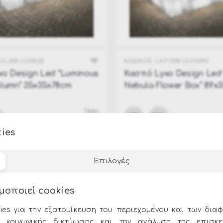
-CL308-LCM035
ΚΩΔΙΚΟΣ:
LX-FI308-OCM090
o Design Led "Luminous
Κασπό Lyxo Design Led
lumn" 35x35x78cm
Nebula Flower Box" 89x
ΤΙΜΗ:
350.00€
ies
Επιλογές
μοποιεί cookies
ies για την εξατομίκευση του περιεχομένου και των διαφ
 κοινωνικής δικτύωσης και την ανάλυση της επισκε