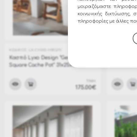
μοιραζόμαστε πληροφορ
κοινωνικής δικτύωσης, 
πληροφορίες με άλλες που
ΚΩΔΙΚΟΣ:
LX-CH302-H00Q70
ΚΩΔΙΚΟΣ:
LX-
Κασπό Lyxo Design "Genesis
Κασπό Lyx
Square Cache Pot" 31x25x70cm
Flower Bo
ΤΙΜΗ:
175.00€