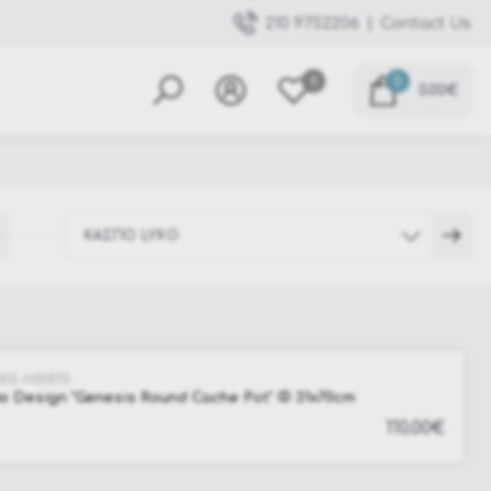
|
Contact Us
210 9752206
0
0
0.00€
ΚΑΣΠΟ LYXO
Επιπλα Lyxo
302-H00R70
Φωτιζόμενα Lyxo
o Design "Genesis Round Cache Pot" Φ 31x70cm
Κασπό Lyxo
110.00€