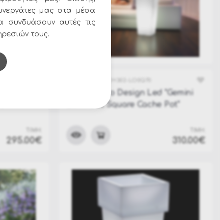
υνεργάτες μας στα μέσα
να συνδυάσουν αυτές τις
ηρεσιών τους.
ΚΩΔΙΚΟΣ:
LX-CH302-LO0Q70
 "Luminous
Κασπό Lyxo Design Led "Gemini
t"
Luminous Square Cache Pot"
32x32x70cm
ΤΙΜΗ:
ΤΙΜΗ:
295.00€
310.00€