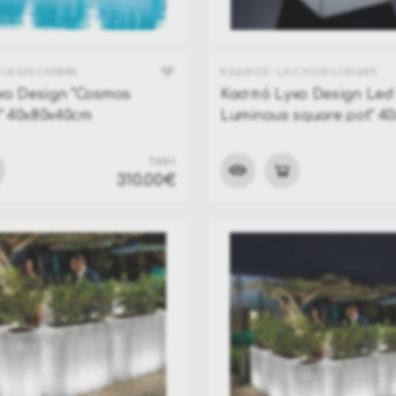
Διακοσμητικά Φυτά
Καθετοι Κήποι
-CA320-CM0080
ΚΩΔΙΚΟΣ:
LX-CH320-LO0Q85
Κασπώ
o Design "Cosmos
Κασπό Lyxo Design Led
x" 40x80x40cm
Luminous square pot" 4
Βοηθητικά Τραπεζάκια
Φωλιές - Daybeds
ΤΙΜΗ:
Σκαμπό & Bar
310.00€
Τραπέζια Εξωτερικού Χώρου
Καρέκλες - Πολυθρόνες
Καναπέδες Κήπου- Παγκάκια Εξωτερικού Χώρου
Φωτιστικά & Ηχεία Εξ. Χώρου
Είδη Θαλάσσης