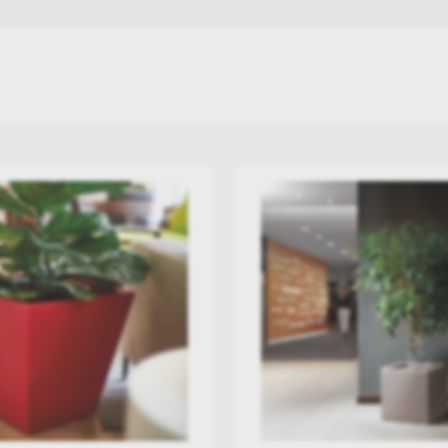
Jacuzzi Εξωτερικού Χώρου
Καρέκλες Σκηνοθέτη
Ξύλινα Επιπλα Κήπου
Επιπλα κήπου Αλουμινίου & Polywood
Επιπλα κηπου Wicker - Rattan
Simpo Lifestyle
Andrea Bizzotto
HIGOLD
Esti & Esta
AppleBee
Artie
Gyms
Επιπλα Μεταλλικά - Πέτρινα