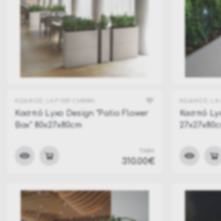
ΚΩΔΙΚΟΣ:
LX-FI307-CM0080
ΚΩΔΙΚΟΣ:
LX-
Κασπό Lyxo Design "Patio Flower
Κασπό Lyx
Box" 80x27x80cm
27x27x80
ΤΙΜΗ:
310.00€