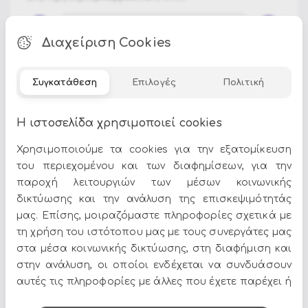
Διαχείριση Cookies
ΠΡΟΣΘΗΚΗ ΣΤΟ ΚΑΛΑΘΙ
Συγκατάθεση
Επιλογές
Πολιτική
Η ιστοσελίδα χρησιμοποιεί cookies
Περιλαμβάνεται : Μάσκα με μαλλία
Χρησιμοποιούμε τα cookies για την εξατομίκευση
του περιεχομένου και των διαφημίσεων, για την
παροχή λειτουργιών των μέσων κοινωνικής
δικτύωσης και την ανάλυση της επισκεψιμότητάς
Όλες οι προσφορές και τα νέα του Epilegin,
μας. Επίσης, μοιραζόμαστε πληροφορίες σχετικά με
στο email και τα social media!
τη χρήση του ιστότοπου μας με τους συνεργάτες μας
στα μέσα κοινωνικής δικτύωσης, στη διαφήμιση και
στην ανάλυση, οι οποίοι ενδέχεται να συνδυάσουν
αυτές τις πληροφορίες με άλλες που έχετε παρέχει ή
που έχουν συλλέξει από τη χρήση των υπηρεσιών