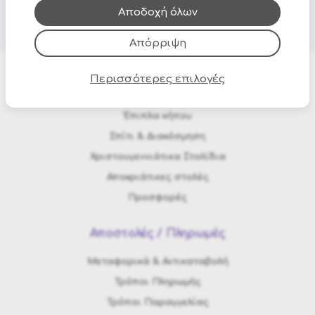
τους.
Αποδοχή όλων
Απόρριψη
Περισσότερες επιλογές
Προϊόντα
Έπιπλα κήπου
Σπίτι & Διακόσμηση
Χριστουγεννιάτικα Στολίδια
Αποκριάτικες στολές
Προσφορές
Αποστολές / Πληρωμές
Μεταφορικά & Αντικαταβολή
Τρόποι Πληρωμής
Τρόποι Παραγγελίας