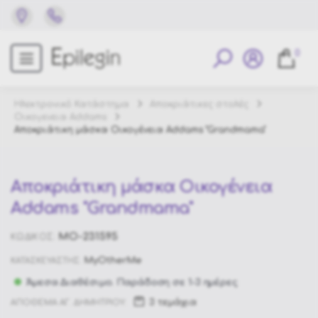
0
Ηλεκτρονικό Κατάστημα
Αποκριάτικες στολές
Οικογενεια Addams
Αποκριάτικη μάσκα Οικογένεια Addams "Grandmama"
Αποκριάτικη μάσκα Οικογένεια
Addams "Grandmama"
MO-231595
ΚΩΔΙΚΟΣ:
MyOtherMe
ΚΑΤΑΣΚΕΥΑΣΤΗΣ:
Άμεσα Διαθέσιμο. Παράδοση σε 1-3 ημέρες
3 τεμάχια
ΑΠΟΘΕΜΑ ΑΓ. ΔΗΜΗΤΡΙΟΥ: