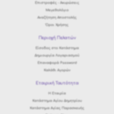
Eπιστροφές - Ακυρώσεις
Μεγεθολόγιο
Αναζήτηση Αποστολής
Όροι Χρήσης
Περιοχή Πελατών
Είσοδος στο Κατάστημα
Δημιουργία Λογαριασμού
Επαναφορά Password
Καλάθι Αγορών
Εταιρική Ταυτότητα
H Εταιρία
Κατάστημα Αγίου Δημητρίου
Κατάστημα Αγίας Παρασκευής