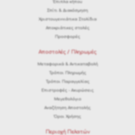
Έπιπλα κήπου
Σπίτι & Διακόσμηση
Χριστουγεννιάτικα Στολίδια
Αποκριάτικες στολές
Προσφορές
Αποστολές / Πληρωμές
Μεταφορικά & Αντικαταβολή
Τρόποι Πληρωμής
Τρόποι Παραγγελίας
Eπιστροφές - Ακυρώσεις
Μεγεθολόγιο
Αναζήτηση Αποστολής
Όροι Χρήσης
Περιοχή Πελατών