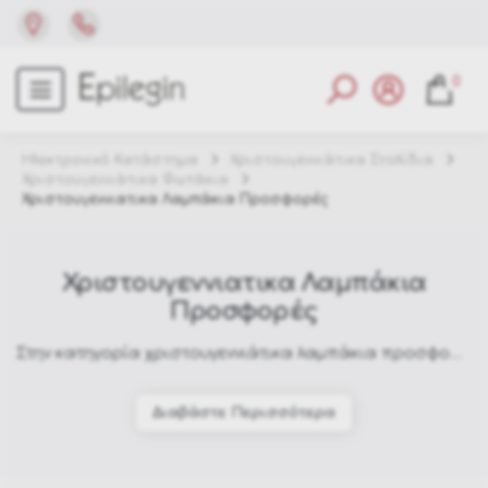
0
Ηλεκτρονικό Κατάστημα
Χριστουγεννιάτικα Στολίδια
Χριστουγεννιάτικα Φωτάκια
Χριστουγεννιατικα Λαμπάκια Προσφορές
Χριστουγεννιατικα Λαμπάκια
Προσφορές
Στην κατηγορία χριστουγεννιάτικα λαμπάκια προσφορές θα βρείτε επιλεγμένες ευκαιρίες σε LED φωτάκια όλων των τύπων — επεκτεινόμενα, βροχές, κουρτίνες, copper και πολλά άλλα. Στο Epilegin ανανεώνουμε συνεχώς τη λίστα με ξεχωριστές προτάσεις ποιότητας. Δείτε και άλλα
Διαβάστε Περισσότερα