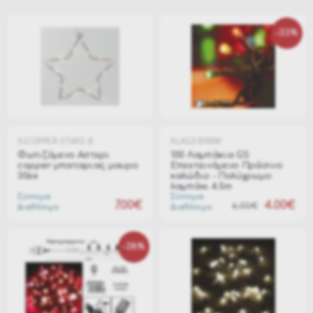
-33%
XLCOPPER-STAR2-B
XLAGS10100W
Φωτιζόμενο Aστερι
100 Λαμπάκια GS
copper μπαταριας μαυρο
Επεκτεινόμενο Πράσινο
30εκ
καλώδιο - Πολύχρωμο
λαμπάκι 4.5m
Σύντομα
Σύντομα
7.00€
4.00€
6.00€
Διαθέσιμο
Διαθέσιμο
-38%