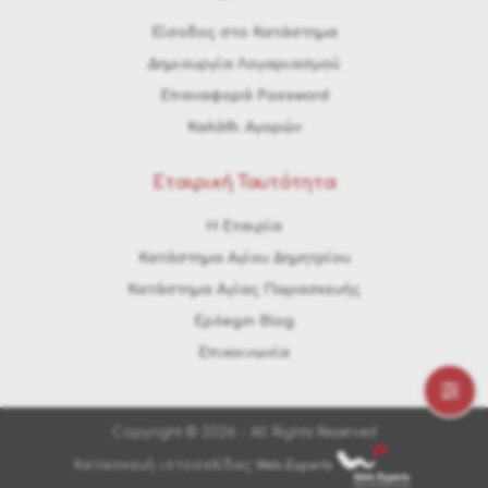
Είσοδος στο Κατάστημα
Δημιουργία Λογαριασμού
Επαναφορά Password
Καλάθι Αγορών
Εταιρική Ταυτότητα
H Εταιρία
Κατάστημα Αγίου Δημητρίου
Κατάστημα Αγίας Παρασκευής
Epilegin Blog
Επικοινωνία
Copyright © 2026 - All Rights Reserved
Κατασκευή ιστοσελίδας
Web-Experts