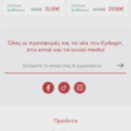
Σύντομα
Σύντομα
15.00€
29.00€
19.50€
38.00€
Διαθέσιμο
Διαθέσιμο
Όλες οι προσφορές και τα νέα του Epilegin,
στο email και τα social media!
Προϊόντα