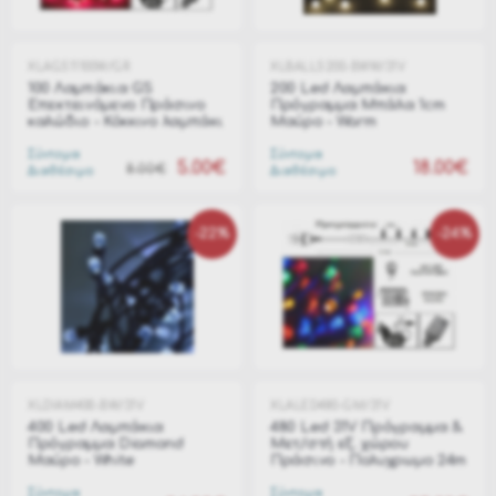
XLAGS11100W/GR
XLBALLS200-BWW/31V
100 Λαμπάκια GS
200 Led Λαμπάκια
Επεκτεινόμενο Πράσινο
Πρόγραμμα Μπάλα 1cm
καλώδιο - Κόκκινο λαμπάκι
Μαύρο - Warm
Σύντομα
Σύντομα
5.00€
18.00€
8.00€
Διαθέσιμο
Διαθέσιμο
-22%
-24%
XLDIAM400-BW/31V
XLALED480-GM/31V
400 Led Λαμπάκια
480 Led 31V Πρόγραμμα &
Πρόγραμμα Diamond
Μετ/στή εξ. χώρου
Μαύρο - White
Πράσινο - Πολυχρωμο 24m
Σύντομα
Σύντομα