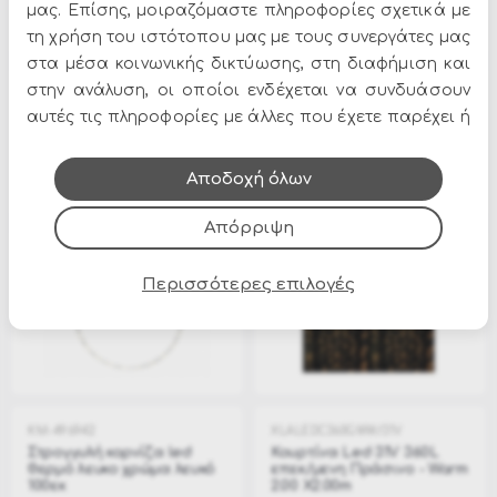
μας. Επίσης, μοιραζόμαστε πληροφορίες σχετικά με
τη χρήση του ιστότοπου μας με τους συνεργάτες μας
στα μέσα κοινωνικής δικτύωσης, στη διαφήμιση και
στην ανάλυση, οι οποίοι ενδέχεται να συνδυάσουν
XLAGS11100W
KM-496941
100 Λαμπάκια GS
Στρογγυλή κορνίζα led
αυτές τις πληροφορίες με άλλες που έχετε παρέχει ή
Επεκτεινόμενο Πράσινο
θερμό λευκο χρώμα λευκό
που έχουν συλλέξει από τη χρήση των υπηρεσιών
καλώδιο - Λευκό λαμπάκι
75εκ
τους.
Αποδοχή όλων
Σύντομα
Σύντομα
8.00€
19.00€
12.00€
27.50€
Διαθέσιμο
Διαθέσιμο
Απόρριψη
-23%
-24%
Περισσότερες επιλογές
KM-496942
XLALEDC360GWW/31V
Στρογγυλή κορνίζα led
Κουρτίνα Led 31V 360L
θερμό λευκο χρώμα λευκό
επεκ/μενη Πράσινο - Warm
100εκ
2.00 X2.00m