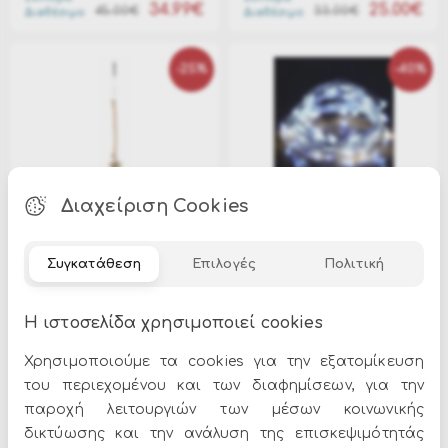
34.99€
25.00€
45.00€
33.00€
Διαθέσιμο
Διαθέσιμο
-25%
-40%
Διαχείριση Cookies
BZ-0930446
XLCOPPER-B100W
Χριστουγεννιάτικο
100L λαμπάκια LED Big
κρεμαστό διακοσμητικό
Copper 6mm λευκό 10m
Συγκατάθεση
Επιλογές
Πολιτική
αστεράκι με Led φώς
Σύντομα
Σύντομα
15.00€
9.00€
20.00€
15.00€
Διαθέσιμο
Διαθέσιμο
Η ιστοσελίδα χρησιμοποιεί cookies
Χρησιμοποιούμε τα cookies για την εξατομίκευση
-33%
-31%
του περιεχομένου και των διαφημίσεων, για την
παροχή λειτουργιών των μέσων κοινωνικής
δικτύωσης και την ανάλυση της επισκεψιμότητάς