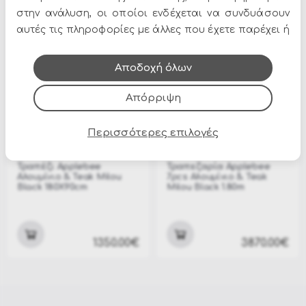
3300.00€
420.00€
3870.00€
στην ανάλυση, οι οποίοι ενδέχεται να συνδυάσουν
αυτές τις πληροφορίες με άλλες που έχετε παρέχει ή
που έχουν συλλέξει από τη χρήση των υπηρεσιών
τους.
Αποδοχή όλων
Απόρριψη
Περισσότερες επιλογές
APB-MILOU-T-B
APB-MILOU-DIN-B
Τραπέζι Applebee
Τραπεζαρία Applebee
Αλουμίνιο & Teak Milou
7pcs Αλουμίνιο & Teak
Black 180X90cm
Milou Black 1.80m
1350.00€
3870.00€