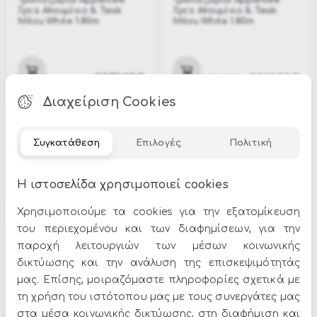
Τραπεζαρία Applebee
Τραπεζαρία Applebee
7pcs Αλουμίνιο & Teak
7pcs Αλουμίνιο & Teak
Milou White 1.80m
Milou White 1.80m
3870.00€
3300.00€
3870.00€
Διαχείριση Cookies
-15%
Συγκατάθεση
Επιλογές
Πολιτική
Η ιστοσελίδα χρησιμοποιεί cookies
Χρησιμοποιούμε τα cookies για την εξατομίκευση
του περιεχομένου και των διαφημίσεων, για την
APB-MILOU-DIN-W
APB-MILOU-BCH
Τραπεζαρία Applebee
Πολυθρόνα Applebee
παροχή λειτουργιών των μέσων κοινωνικής
7pcs Αλουμίνιο & Teak
Αλουμίνιο Biculair Weaving
δικτύωσης και την ανάλυση της επισκεψιμότητάς
Milou White 1.80m
Milou Black 62X64X87cm
μας. Επίσης, μοιραζόμαστε πληροφορίες σχετικά με
τη χρήση του ιστότοπου μας με τους συνεργάτες μας
στα μέσα κοινωνικής δικτύωσης, στη διαφήμιση και