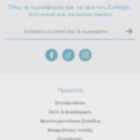
Όλες οι προσφορές και τα νέα του Epilegin,
στο email και τα social media!
Προϊόντα
Έπιπλα κήπου
Σπίτι & Διακόσμηση
Χριστουγεννιάτικα Στολίδια
Αποκριάτικες στολές
Προσφορές