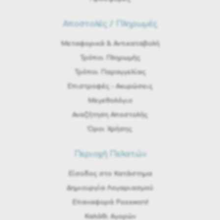
Αποστολές / Πληρωμές
Μεταφορικά & Αντικαταβολή
Τρόποι Πληρωμής
Τρόποι Παραγγελίας
Eπιστροφές - Ακυρώσεις
Μεγεθολόγιο
Αναζήτηση Αποστολής
Όροι Χρήσης
Περιοχή Πελατών
Είσοδος στο Κατάστημα
Δημιουργία Λογαριασμού
Επαναφορά Password
Καλάθι Αγορών