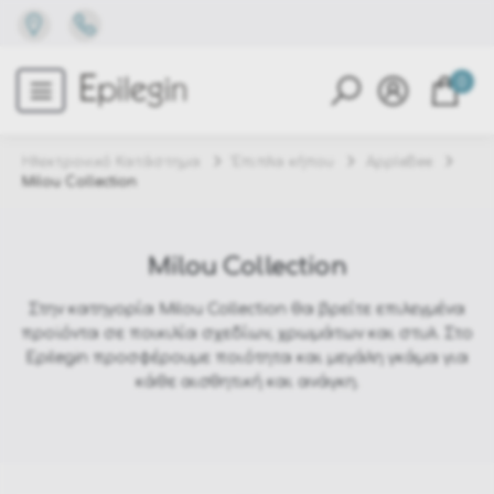
0
Ηλεκτρονικό Κατάστημα
Έπιπλα κήπου
AppleBee
Milou Collection
Milou Collection
Στην κατηγορία Milou Collection θα βρείτε επιλεγμένα
προϊόντα σε ποικιλία σχεδίων, χρωμάτων και στυλ. Στο
Epilegin προσφέρουμε ποιότητα και μεγάλη γκάμα για
κάθε αισθητική και ανάγκη.