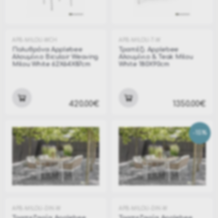
APB-MILOU-WCH
APB-MILOU-T-W
Πολυθρόνα Applebee
Τραπέζι Applebee
Αλουμίνιο Biculair Weaving
Αλουμίνιο & Teak Milou
Milou White 62X64X87cm
White 180X90cm
420.00€
1350.00€
-15%
APB-MILOU-DIN-W
APB-MILOU-DIN-W