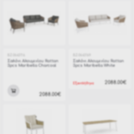
BZ-0663116
BZ-0663169
Σαλόνι Αλουμινίου Rattan
Σαλόνι Αλουμινίου Rattan
3pcs Maribella Charcoal
3pcs Maribella White
2088.00€
Εξαντλήθηκε
2088.00€