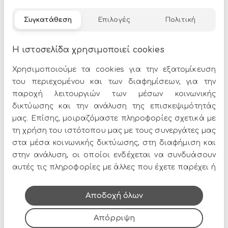
Συγκατάθεση
Επιλογές
Πολιτική
Η ιστοσελίδα χρησιμοποιεί cookies
ES-21002
ES-21003
Σπρέι Βαφής Μαλλιών
Σπρέι Βαφής Μαλλιών
Χρησιμοποιούμε τα cookies για την εξατομίκευση
Κόκκινο 125ml
Λευκό 125ml
του περιεχομένου και των διαφημίσεων, για την
παροχή λειτουργιών των μέσων κοινωνικής
δικτύωσης και την ανάλυση της επισκεψιμότητάς
4.00€
4.00€
μας. Επίσης, μοιραζόμαστε πληροφορίες σχετικά με
τη χρήση του ιστότοπου μας με τους συνεργάτες μας
στα μέσα κοινωνικής δικτύωσης, στη διαφήμιση και
στην ανάλυση, οι οποίοι ενδέχεται να συνδυάσουν
αυτές τις πληροφορίες με άλλες που έχετε παρέχει ή
που έχουν συλλέξει από τη χρήση των υπηρεσιών
τους.
Αποδοχή όλων
Απόρριψη
ES-21006
ES-21008