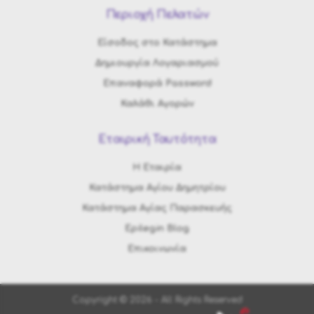
Περιοχή Πελατών
Είσοδος στο Κατάστημα
Δημιουργία Λογαριασμού
Επαναφορά Password
Καλάθι Αγορών
Εταιρική Ταυτότητα
H Εταιρία
Κατάστημα Αγίου Δημητρίου
Κατάστημα Αγίας Παρασκευής
Epilegin Blog
Επικοινωνία
Copyright © 2026 - All Rights Reserved