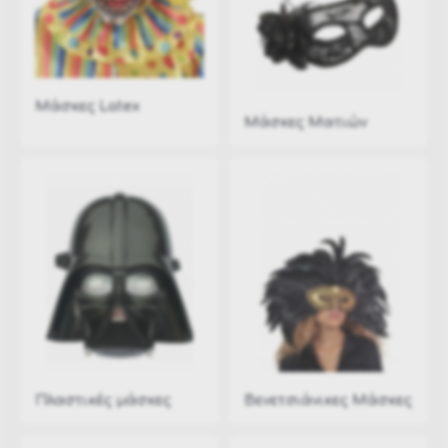
Μάσκες Latex
Μάσκες Ματιών
Πλαστικές μάσκες
Βενετσιάνικες Μάσκες