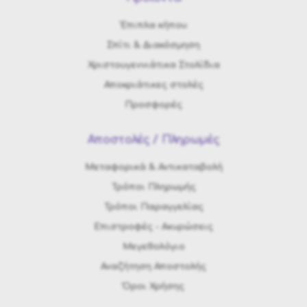
Έπιπλα κήπου
Σπίτι & Διακόσμηση
Χριστουγεννιάτικα Στολίδια
Αποκριάτικες στολές
Προσφορές
Αποστολές / Πληρωμές
Μεταφορικά & Αντικαταβολή
Τρόποι Πληρωμής
Τρόποι Παραγγελίας
Eπιστροφές - Ακυρώσεις
Μεγεθολόγιο
Αναζήτηση Αποστολής
Όροι Χρήσης