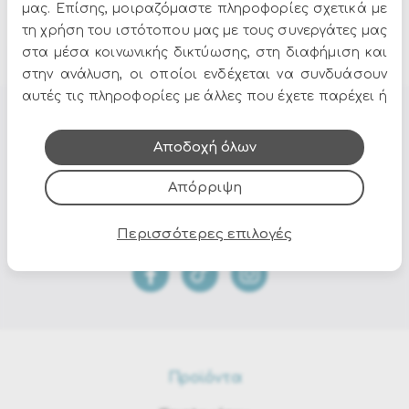
μας. Επίσης, μοιραζόμαστε πληροφορίες σχετικά με
395.00€
τη χρήση του ιστότοπου μας με τους συνεργάτες μας
Εξαντλήθηκε
στα μέσα κοινωνικής δικτύωσης, στη διαφήμιση και
στην ανάλυση, οι οποίοι ενδέχεται να συνδυάσουν
αυτές τις πληροφορίες με άλλες που έχετε παρέχει ή
που έχουν συλλέξει από τη χρήση των υπηρεσιών
Όλες οι προσφορές και τα νέα του Epilegin,
τους.
Αποδοχή όλων
στο email και τα social media!
Απόρριψη
Περισσότερες επιλογές
Προϊόντα