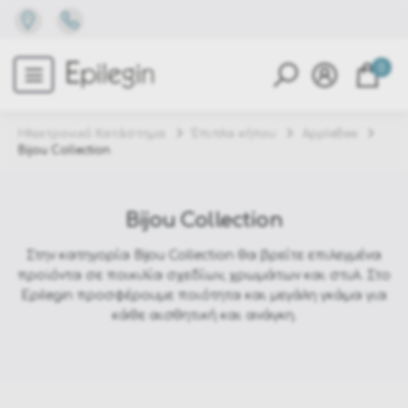
0
Ηλεκτρονικό Κατάστημα
Έπιπλα κήπου
AppleBee
Bijou Collection
Bijou Collection
Στην κατηγορία Bijou Collection θα βρείτε επιλεγμένα
προϊόντα σε ποικιλία σχεδίων, χρωμάτων και στυλ. Στο
Epilegin προσφέρουμε ποιότητα και μεγάλη γκάμα για
κάθε αισθητική και ανάγκη.