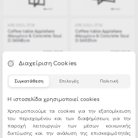
APB-SOUL-CF34
APB-SOUL-CF54
Coffee table Applebee
Coffee table Applebee
Αλουμίνιο & Concrete Soul
Αλουμίνιο & Concrete Soul
D 34X45cm
D 54X37cm
235.00€
295.00€
Εξαντλήθηκε
Εξαντλήθηκε
Διαχείριση Cookies
Συγκατάθεση
Επιλογές
Πολιτική
Η ιστοσελίδα χρησιμοποιεί cookies
Χρησιμοποιούμε τα cookies για την εξατομίκευση
του περιεχομένου και των διαφημίσεων, για την
APB-SOUL-CF74
Coffee table Applebee
παροχή λειτουργιών των μέσων κοινωνικής
Αλουμίνιο & Concrete Soul
δικτύωσης και την ανάλυση της επισκεψιμότητάς
D 74X30cm