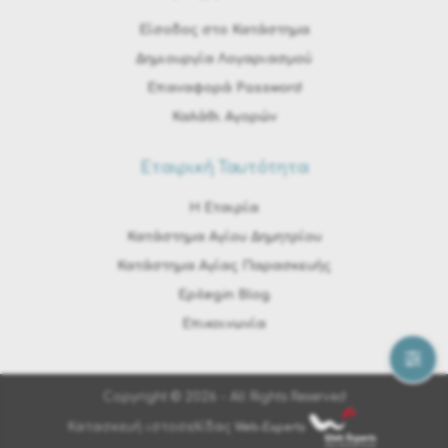
Είσοδος στο Κατάστημα
Δημιουργία Λογαριασμού
Επαναφορά Password
Καλάθι Αγορών
Εταιρική Ταυτότητα
H Εταιρία
Κατάστημα Αγίου Δημητρίου
Κατάστημα Αγίας Παρασκευής
Epilegin Blog
Επικοινωνία
Copyright © 2026 - All Rights Reserved
Κατασκευή ιστοσελίδας
Web-Experts