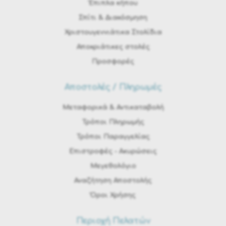
Έπιπλα κήπου
Σπίτι & Διακόσμηση
Χριστουγεννιάτικα Στολίδια
Αποκριάτικες στολές
Προσφορές
Αποστολές / Πληρωμές
Μεταφορικά & Αντικαταβολή
Τρόποι Πληρωμής
Τρόποι Παραγγελίας
Eπιστροφές - Ακυρώσεις
Μεγεθολόγιο
Αναζήτηση Αποστολής
Όροι Χρήσης
Περιοχή Πελατών