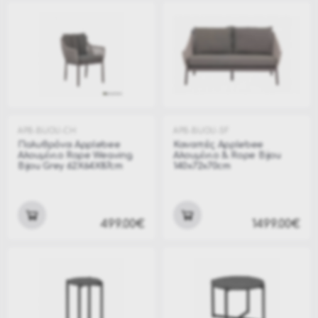
APB-BIJOU-CH
APB-BIJOU-SF
Πολυθρόνα Applebee
Καναπές Applebee
Αλουμίνιο Rope Weaving
Αλουμίνιο & Rope Bijou
Bijou Grey 62X64X87cm
140x72x70cm
499.00€
1499.00€