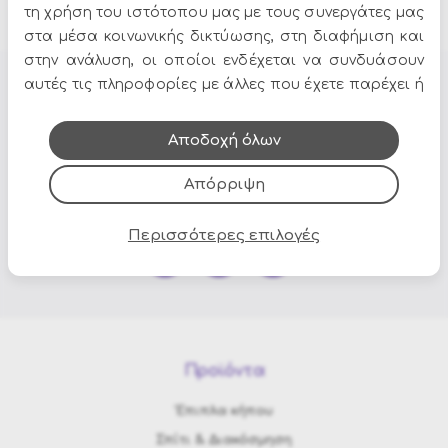
τη χρήση του ιστότοπου μας με τους συνεργάτες μας
στα μέσα κοινωνικής δικτύωσης, στη διαφήμιση και
στην ανάλυση, οι οποίοι ενδέχεται να συνδυάσουν
αυτές τις πληροφορίες με άλλες που έχετε παρέχει ή
Όλες οι προσφορές και τα νέα του Epilegin,
που έχουν συλλέξει από τη χρήση των υπηρεσιών
στο email και τα social media!
τους.
Αποδοχή όλων
Απόρριψη
Περισσότερες επιλογές
Προϊόντα
Έπιπλα κήπου
Σπίτι & Διακόσμηση