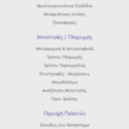
Χριστουγεννιάτικα Στολίδια
Αποκριάτικες στολές
Προσφορές
Αποστολές / Πληρωμές
Μεταφορικά & Αντικαταβολή
Τρόποι Πληρωμής
Τρόποι Παραγγελίας
Eπιστροφές - Ακυρώσεις
Μεγεθολόγιο
Αναζήτηση Αποστολής
Όροι Χρήσης
Περιοχή Πελατών
Είσοδος στο Κατάστημα