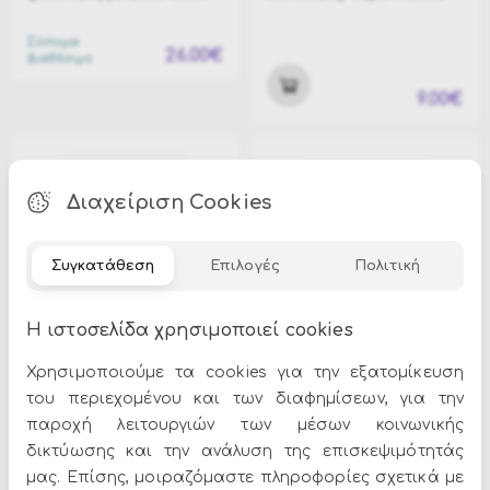
Σύντομα
26.00€
Διαθέσιμο
9.00€
Διαχείριση Cookies
Συγκατάθεση
Επιλογές
Πολιτική
Η ιστοσελίδα χρησιμοποιεί cookies
W-1850P
W-5393B
Αποκριάτικο φουσκωτό
Αποκριάτικο φουσκωτό
Χρησιμοποιούμε τα cookies για την εξατομίκευση
διακοσμητικό "Willy" 60εκ
στήθος "Boobs"
του περιεχομένου και των διαφημίσεων, για την
Σύντομα
παροχή λειτουργιών των μέσων κοινωνικής
6.00€
Διαθέσιμο
δικτύωσης και την ανάλυση της επισκεψιμότητάς
8.00€
μας. Επίσης, μοιραζόμαστε πληροφορίες σχετικά με