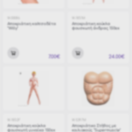
W-00086
W-1851M
Αποκριάτικη καλτσοδέτα
Αποκριάτικη κούκλα
"Willy"
φουσκωτή άνδρας 150εκ
7.00€
24.00€
W-1852F
W-5397M
Αποκριάτικη κούκλα
Αποκριάτικο Στήθος με
φουσκωτή γυναίκα 150εκ
κοιλιακούς "Supermuscle"