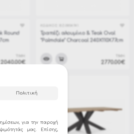
Leonida Collection
Miravet & Rajada
ΚΩΔΙΚΟΣ:
BZ-0804741
Ivissa Collection
ak Round
Τραπέζι αλουμίνιο & Teak Oval
77cm
"Palmdale" Charcoal 240X110X77cm
ΤΙΜΗ:
ΤΙΜΗ:
2040.00€
2770.00€
Πολιτική
ημίσεων, για την παροχή
ψιμότητάς μας. Επίσης,