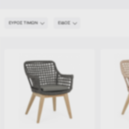
ΕΥΡΟΣ ΤΙΜΩΝ
ΕΙΔΟΣ
Τραπεζαρίες
€ 524
€ 5 487
524
1 765
3 006
4 246
5 487