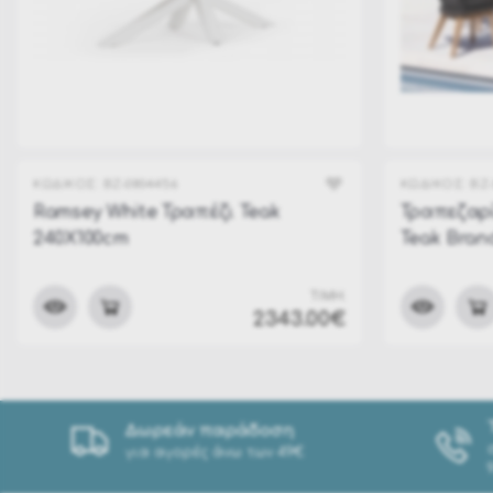
ΚΩΔΙΚΟΣ:
BZ-0804456
ΚΩΔΙΚΟΣ:
BZ
Ramsey White Τραπέζι Teak
Τραπεζαρί
240X100cm
Teak Bran
ΤΙΜΗ:
2343.00€
Δωρεάν παράδοση
για αγορές άνω των 49€