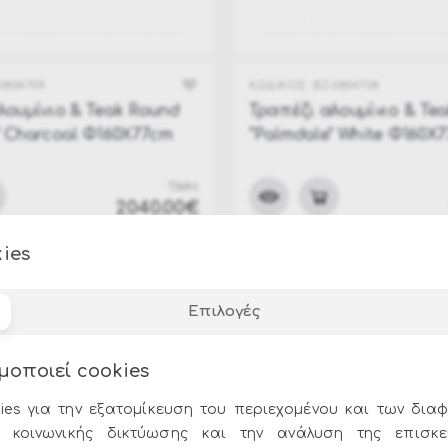
Διακοσμητικά Φυτά
Καθετοι Κήποι
0804739
ΚΩΔΙΚΟΣ:
BZ-0804738
Κασπώ
λουμίνιο & Teak Round
Τραπέζι αλουμίνιο & Te
Βοηθητικά Τραπεζάκια
" Charcoal Φ160Χ77cm
"Palmdale" White Φ160Χ
Φωλιές - Daybeds
ΤΙΜΗ:
Σκαμπό & Bar
2040.00€
Τραπέζια Εξωτερικού Χώρου
ies
Καρέκλες - Πολυθρόνες
Καναπέδες Κήπου- Παγκάκια Εξωτερικού Χώρου
Επιλογές
Φωτιστικά & Ηχεία Εξ. Χώρου
μοποιεί cookies
Είδη Θαλάσσης
ies για την εξατομίκευση του περιεχομένου και των διαφ
 κοινωνικής δικτύωσης και την ανάλυση της επισκε