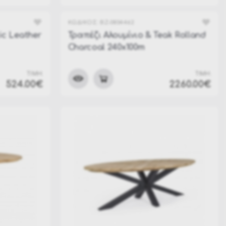
Palmer & Paldis
Tamires Collection
ΚΩΔΙΚΟΣ:
BZ-0804462
ic Leather
Τραπέζι Αλουμίνιο & Teak Rolland
Taylor
Charcoal 240x100m
Bali Teak Collection
Hendrix & Presley
ΤΙΜΗ:
ΤΙΜΗ:
524.00€
2260.00€
Cameron
Baltic & Theseus
Harlow & Everly
Adelma & Maela
Jandia & Millor
Wood Tables Collection
Kalimera Collection
Pablo & Thiago
Maddox & Eulero