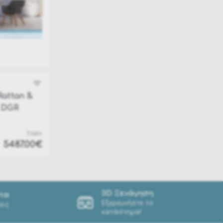
Rattan &
 DGR
ΤΙΜΗ:
5487.00€
3D Ξενάγηση
τα
Εξερευνήστε το
εις
κατάστημα!