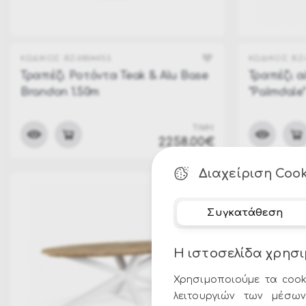
ΚΩΔΙΚΟΣ:
BZ-0804453
ΚΩΔΙΚΟΣ:
BZ-
Τραπέζι Ροτόντα Teak & Alu Base
Τραπέζι α
Brandon 1.50m
"Palmdale
ΤΙΜΗ:
2258.00€
Διαχείριση Cook
Συγκατάθεση
Η ιστοσελίδα χρησι
Χρησιμοποιούμε τα cook
λειτουργιών των μέσων