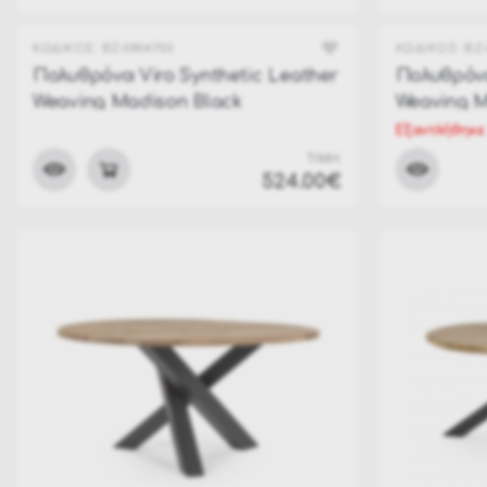
ΚΩΔΙΚΟΣ:
BZ-0804703
ΚΩΔΙΚΟΣ:
BZ-
Πολυθρόνα Viro Synthetic Leather
Πολυθρόνα
Weaving Madison Black
Weaving M
Εξαντλήθηκε
ΤΙΜΗ:
524.00€