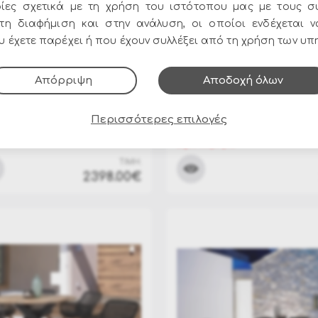
ίες σχετικά με τη χρήση του ιστότοπου μας με τους σ
στη διαφήμιση και στην ανάλυση, οι οποίοι ενδέχεται 
 έχετε παρέχει ή που έχουν συλλέξει από τη χρήση των υπ
Απόρριψη
Αποδοχή όλων
0804781
ΚΩΔΙΚΟΣ:
BZ-0804780
λουμίνιο & Teak
Τραπέζι αλουμίνιο & Te
Περισσότερες επιλογές
 Carbon 2.00x1.00m
"Palmdale" White 2.00x1.
Εξαντλήθηκε
ΤΙΜΗ:
2398.00€