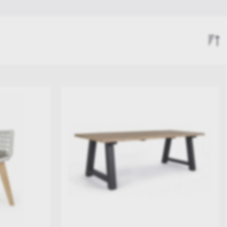
Ninfa Colection
Ivrea Collection
Florencia & Jacinta
Σειρά Άφιξης
Jalisco Collection
Αύξουσα Τιμή
Φθίνουσα Τιμή
Aloha Collection
Coachella & Hesperia
Madison Collection
Maryland Collection
Skipper & Belmar
Sparrow & Puggy Lounge
Krion & Isacco
Piper Collection
Infinity Collection