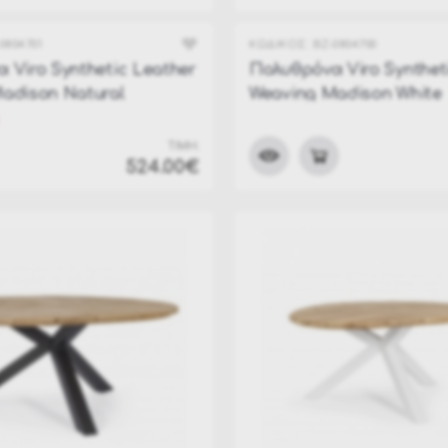
Lyxo Design
Αιώρες
0804701
ΚΩΔΙΚΟΣ:
BZ-0804700
 Viro Synthetic Leather
Πολυθρόνα Viro Synthet
Κόυνιες κρεμαστές
adison Natural
Weaving Madison White
Κούνιες Εξωτερικού χώρου
Μαξιλάρια Κηπου
ΤΙΜΗ:
524.00€
Ξαπλώστρες Εξωτερικού Χώρου
Πουφ Εξωτερικού Χώρου - Παραλίας - Πισίνας
Ντουλάπες & Μπαούλα
Ομπρέλες - Βάσεις Κηπου
Καλαμωτές
Καλύμματα επίπλων
Διαχωριστικά Εξωτερικού χώρου
Τζάκια Εξωτερικού Χώρου
Συντριβάνια Κηπου - Βεραντας