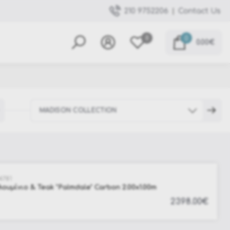
|
Contact Us
210 9752206
0
0
0.00€
MADISON COLLECTION
Elias Collection
4781
Truman & Krion
ουμίνιο & Teak "Palmdale" Carbon 2.00x1.00m
Hilde Collection
2398.00€
Konnor Collection