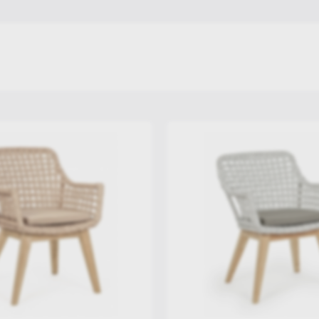
Jacuzzi Εξωτερικού Χώρου
Καρέκλες Σκηνοθέτη
Ξύλινα Επιπλα Κήπου
Επιπλα κήπου Αλουμινίου & Polywood
Επιπλα κηπου Wicker - Rattan
Simpo Lifestyle
Andrea Bizzotto
HIGOLD
Esti & Esta
AppleBee
Artie
Gyms
Επιπλα Μεταλλικά - Πέτρινα