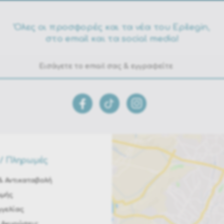
Όλες οι προσφορές και τα νέα του Epilegin,
στο email και τα social media!
/ Πληρωμές
 Αντικαταβολή
ωμής
γελίας