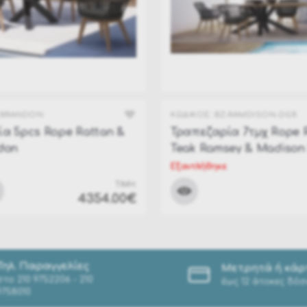
-BRANDON
ΚΩΔΙΚΟΣ:
BZ-RAMDISON-DGR
α 5pcs Rope Rattan &
Τραπεζαρία 7τμχ Rope 
don
Teak Ramsey & Madison
Εξαντλήθηκε
ΤΙΜΗ:
4354.00€
Τηλ. Παραγγελίες
Μετρητά ή κάρ
στο
210 9752206 - 210
έως 12 άτοκες δόσ
9758010