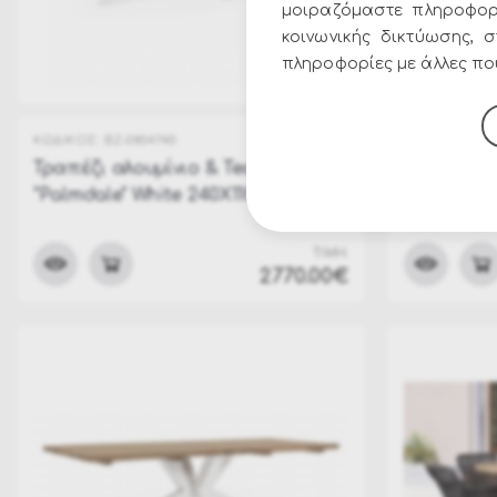
μοιραζόμαστε πληροφορ
κοινωνικής δικτύωσης, 
πληροφορίες με άλλες που
ΚΩΔΙΚΟΣ:
BZ-0804740
ΚΩΔΙΚΟΣ:
BZ-
Τραπέζι αλουμίνιο & Teak Oval
Τραπέζι α
"Palmdale" White 240X110Χ77cm
"Palmdale"
ΤΙΜΗ:
2770.00€