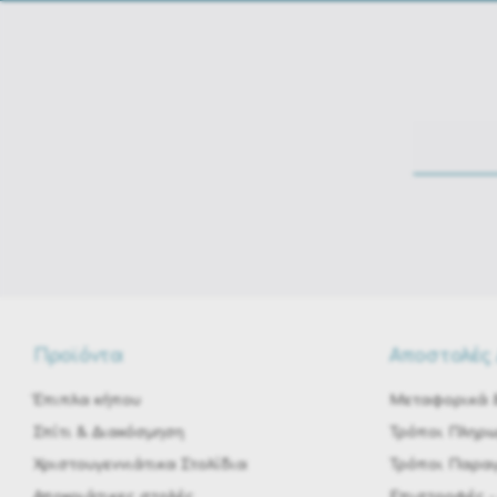
Προϊόντα
Αποστολές 
Έπιπλα κήπου
Μεταφορικά &
Σπίτι & Διακόσμηση
Τρόποι Πληρ
Χριστουγεννιάτικα Στολίδια
Τρόποι Παραγ