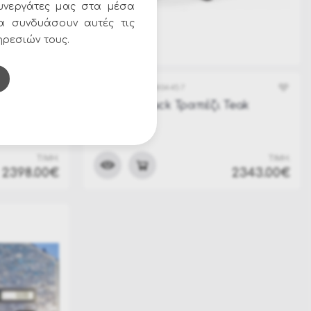
υνεργάτες μας στα μέσα
να συνδυάσουν αυτές τις
ηρεσιών τους.
ΚΩΔΙΚΟΣ:
BZ-0804457
ak
Ramsey Black Τραπέζι Teak
00m
240X100cm
ΤΙΜΗ:
ΤΙΜΗ:
2398.00€
2343.00€