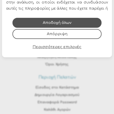
στην ανάλυση, οι οποίοι ενδέχεται να συνδυάσουν
αυτές τις πληροφορίες με άλλες που έχετε παρέχει ή
Αποστολές / Πληρωμές
που έχουν συλλέξει από τη χρήση των υπηρεσιών
Μεταφορικά & Αντικαταβολή
τους.
Αποδοχή όλων
Τρόποι Πληρωμής
Απόρριψη
Τρόποι Παραγγελίας
Eπιστροφές - Ακυρώσεις
Περισσότερες επιλογές
Μεγεθολόγιο
Αναζήτηση Αποστολής
Όροι Χρήσης
Περιοχή Πελατών
Είσοδος στο Κατάστημα
Δημιουργία Λογαριασμού
Επαναφορά Password
Καλάθι Αγορών