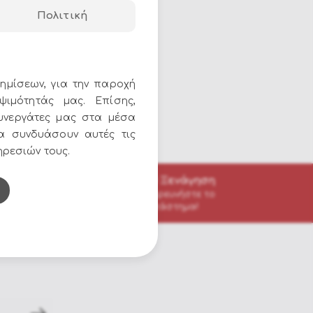
Πολιτική
4 Cool
ημίσεων, για την παροχή
ΤΙΜΗ:
ψιμότητάς μας. Επίσης,
35.00€
υνεργάτες μας στα μέσα
να συνδυάσουν αυτές τις
ηρεσιών τους.
3D Ξενάγηση
τα
Εξερευνήστε το
εις
κατάστημα!