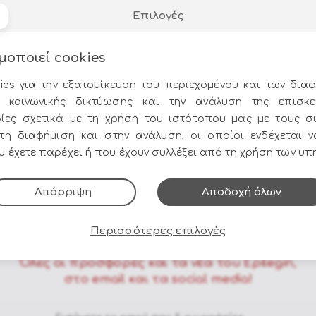
Επιλογές
P-1032
ΚΩΔΙΚΟΣ:
KM-494392
ορας IP44 Νιφάδες
Προτζέκτορας Led IP-4
μοποιεί cookies
ευκές
white
θέσιμο
Σύντομα Διαθέσιμο
ies για την εξατομίκευση του περιεχομένου και των διαφ
ΤΙΜΗ:
 κοινωνικής δικτύωσης και την ανάλυση της επισκε
35.00€
ίες σχετικά με τη χρήση του ιστότοπου μας με τους σ
στη διαφήμιση και στην ανάλυση, οι οποίοι ενδέχεται 
 έχετε παρέχει ή που έχουν συλλέξει από τη χρήση των υπ
Τηλ. Παραγγελίες
Μετρητά ή κάρ
Απόρριψη
Αποδοχή όλων
στο
210 9752206 - 210
έως 12 άτοκες δόσ
9758010
Περισσότερες επιλογές
Όλες οι προσφορές και τα νέα του Epilegin,
στο email και τα social media!