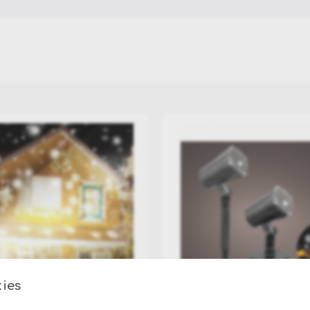
Διακόσμηση Σπιτιού
Χριστουγεννιάτικα Διακοσμητικά
Χριστουγεννιάτικα Σκηνικά & Μινιατούρες
Χριστουγεννιάτικες Φιγούρες & Στοιχεία
Χριστουγεννιάτικο Τραπέζι
Στολισμός βιτρίνας & Επαγγελματικών Χώρων
Χριστουγεννιάτικες Στολές
Προσφορές Τελευταία Κομμάτια
ies