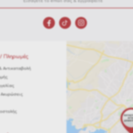
/ Πληρωμές
 Αντικαταβολή
ωμής
γελίας
 Ακυρώσεις
ποστολής