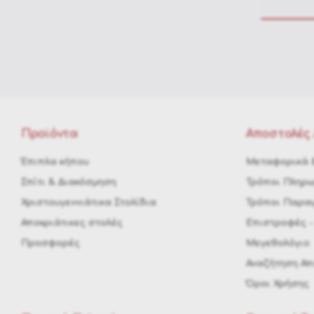
Προϊόντα
Αποστολές 
Έπιπλα κήπου
Μεταφορικά &
Σπίτι & Διακόσμηση
Τρόποι Πληρ
Χριστουγεννιάτικα Στολίδια
Τρόποι Παραγ
Αποκριάτικες στολές
Eπιστροφές -
Προσφορές
Μεγεθολόγιο
Αναζήτηση Α
Όροι Χρήσης