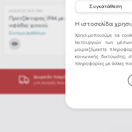
Συγκατάθεση
ΚΩΔΙΚΟΣ:
04.P-1008
ΚΩΔΙΚΟΣ:
04.
Προτζέκτορας IP44 με λευκές
Προτζέκτ
Η ιστοσελίδα χρησι
νιφάδες χιονιού
Χιονιού λ
Σύντομα Διαθέσιμο
Σύντομα Δια
Χρησιμοποιούμε τα cook
ΤΙΜΗ:
λειτουργιών των μέσων
35.00€
μοιραζόμαστε πληροφορ
κοινωνικής δικτύωσης, 
πληροφορίες με άλλες που
Δωρεάν παράδοση
για αγορές άνω των 49€