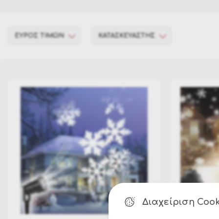
ΕΥΡΟΣ ΤΙΜΩΝ
ΚΑΤΑΣΚΕΥΑΣΤΗΣ
Epam
€ 35
€ 35
Kaemingk
35
35
35
35
35
Διαχείριση Cook