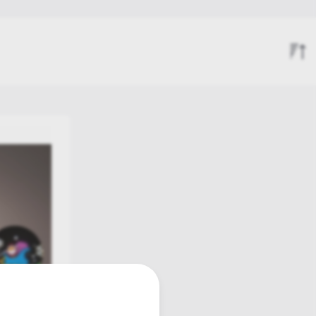
Φωτοσωλήνες & Led Ταινίες
Αδιαβροχα Χριστουγεννιατικα φωτάκια IP44
Φωτάκια μπαταρίας
Σειρά Άφιξης
Προβολείς - Projectors
Αύξουσα Τιμή
Φθίνουσα Τιμή
Φιγούρες Led 3D
Φωτιζόμενες χριστουγεννιάτικες μπάλες
Χριστουγεννιάτικα φωτάκια Copper
Περιγράμματα LED
Διακοσμητικά & Γιρλάντες
Χριστουγεννιατικα Λαμπάκια Προσφορές
Φωτιστικά
LED New Technology
Ηλεκτρολογικό υλικό