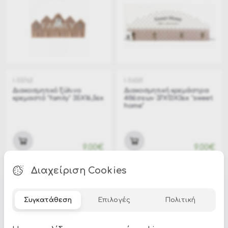
I-55762
I-56501
Διακοσμητικό ξύλινο
Διακοσμητική κρεμάστρα
κρεμαστό "family" 35X16,5εκ
4θέσεων 37Χ13Χ3εκ "sweet
home"
9.00€
9.00€
Διαχείριση Cookies
Συγκατάθεση
Επιλογές
Πολιτική
Όλες οι προσφορές και τα νέα του Epilegin,
στο email και τα social media!