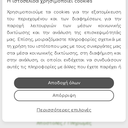
Η ιστοσελίδα χρησιμοποιεί cookies
Χρησιμοποιούμε τα cookies για την εξατομίκευση
του περιεχομένου και των διαφημίσεων, για την
παροχή λειτουργιών των μέσων κοινωνικής
δικτύωσης και την ανάλυση της επισκεψιμότητάς
μας. Επίσης, μοιραζόμαστε πληροφορίες σχετικά με
τη χρήση του ιστότοπου μας με τους συνεργάτες μας
στα μέσα κοινωνικής δικτύωσης, στη διαφήμιση και
στην ανάλυση, οι οποίοι ενδέχεται να συνδυάσουν
Προϊόντα
αυτές τις πληροφορίες με άλλες που έχετε παρέχει ή
που έχουν συλλέξει από τη χρήση των υπηρεσιών
Έπιπλα κήπου
τους.
Αποδοχή όλων
Σπίτι & Διακόσμηση
Χριστουγεννιάτικα Στολίδια
Απόρριψη
Αποκριάτικες στολές
Προσφορές
Περισσότερες επιλογές
Αποστολές / Πληρωμές