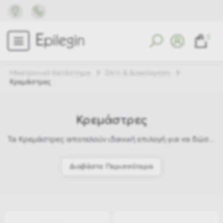
0
Ηλεκτρονικό Κατάστημα
Σπίτι & Διακόσμηση
Κρεμάστρες
Κρεμάστρες
Τα Κρεμάστρες αποτελούν ιδανική επιλογή για να δώσετε χαρακτήρα στον χώρο σας. Στο Epilegin θα βρείτε πλούσια γκάμα σε σχέδια, χρώματα και υλικά, για να ταιριάζουν απόλυτα με το στυλ του σπιτιού σας. Δείτε περισσότερα στο
Διαβάστε Περισσότερα