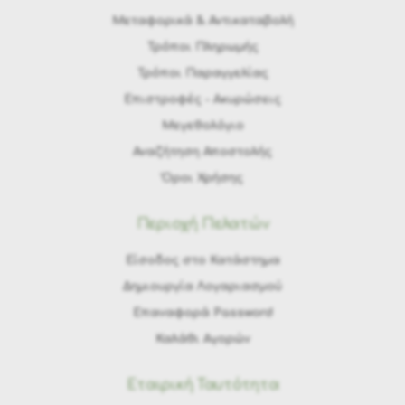
Μεταφορικά & Αντικαταβολή
Τρόποι Πληρωμής
Τρόποι Παραγγελίας
Eπιστροφές - Ακυρώσεις
Μεγεθολόγιο
Αναζήτηση Αποστολής
Όροι Χρήσης
Περιοχή Πελατών
Είσοδος στο Κατάστημα
Δημιουργία Λογαριασμού
Επαναφορά Password
Καλάθι Αγορών
Εταιρική Ταυτότητα