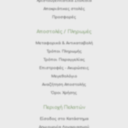
Χριστουγεννιάτικα Στολίδια
Αποκριάτικες στολές
Προσφορές
Αποστολές / Πληρωμές
Μεταφορικά & Αντικαταβολή
Τρόποι Πληρωμής
Τρόποι Παραγγελίας
Eπιστροφές - Ακυρώσεις
Μεγεθολόγιο
Αναζήτηση Αποστολής
Όροι Χρήσης
Περιοχή Πελατών
Είσοδος στο Κατάστημα
Δημιουργία Λογαριασμού