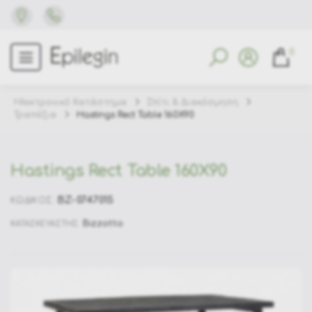
0
Ηλεκτρονικό Κατάστημα
Σπίτι & Διακόσμηση
Τραπέζια
Hastings Rect Table 160X90
Hastings Rect Table 160X90
BZ-0747015
ΚΩΔΙΚΟΣ:
Bizzotto
ΚΑΤΑΣΚΕΥΑΣΤΗΣ: