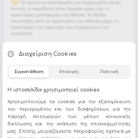
Σε προϊόντα προσφοράς για παραγγελίες εκτός
Αττικής, η παράδοση είναι δωρεάν μέχρι και το
πρακτορείο μεταφορών της Αθήνας. Τα έξοδα
αποστολής από το πρακτορείο των Αθηνών μέχρι το
πρακτορείο της περιοχής σας επιβαρύνουν τον
αγοραστή.
Διαχείριση Cookies
Διαστάσεις : 160a - 90b - 76h
Συγκατάθεση
Επιλογές
Πολιτική
Τα
Τραπέζια
αποτελούν ιδανική επιλογή για να δώσετε
Η ιστοσελίδα χρησιμοποιεί cookies
χαρακτήρα στον χώρο σας. Στο Epilegin θα βρείτε
πλούσια γκάμα σε σχέδια, χρώματα και υλικά, για να
Χρησιμοποιούμε τα cookies για την εξατομίκευση
ταιριάζουν απόλυτα με το στυλ του σπιτιού σας.
του περιεχομένου και των διαφημίσεων, για την
παροχή λειτουργιών των μέσων κοινωνικής
Δείτε περισσότερα στο
σπίτι & διακόσμηση
.
δικτύωσης και την ανάλυση της επισκεψιμότητάς
μας. Επίσης, μοιραζόμαστε πληροφορίες σχετικά με