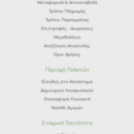
Μεταφορικά & Αντικαταβολή
Τρόποι Πληρωμής
Τρόποι Παραγγελίας
Eπιστροφές - Ακυρώσεις
Μεγεθολόγιο
Αναζήτηση Αποστολής
Όροι Χρήσης
Περιοχή Πελατών
Είσοδος στο Κατάστημα
Δημιουργία Λογαριασμού
Επαναφορά Password
Καλάθι Αγορών
Εταιρική Ταυτότητα