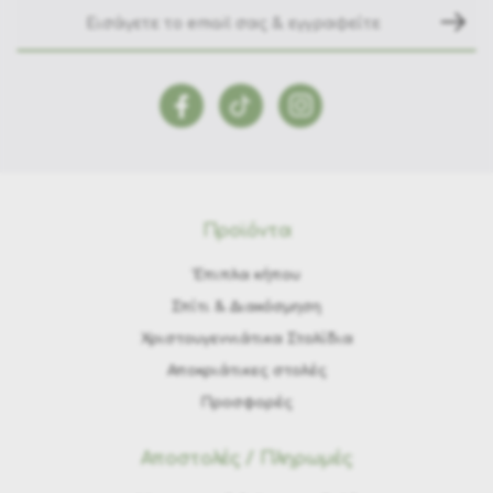
Προϊόντα
Έπιπλα κήπου
Σπίτι & Διακόσμηση
Χριστουγεννιάτικα Στολίδια
Αποκριάτικες στολές
Προσφορές
Αποστολές / Πληρωμές