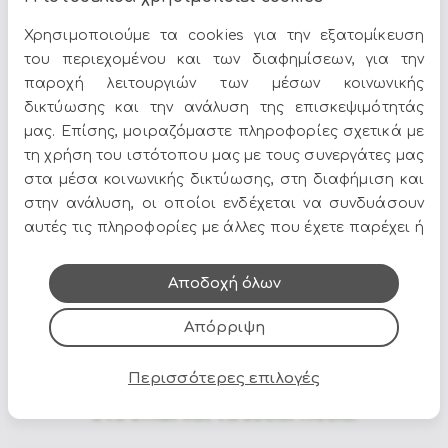
Χρησιμοποιούμε τα cookies για την εξατομίκευση
Ελάχιστη Παραγγελία : 2,0000
του περιεχομένου και των διαφημίσεων, για την
παροχή λειτουργιών των μέσων κοινωνικής
δικτύωσης και την ανάλυση της επισκεψιμότητάς
μας. Επίσης, μοιραζόμαστε πληροφορίες σχετικά με
Τα
Τραπέζια
αποτελούν ιδανική επιλογή για να δώσετε
τη χρήση του ιστότοπου μας με τους συνεργάτες μας
χαρακτήρα στον χώρο σας. Στο Epilegin θα βρείτε
στα μέσα κοινωνικής δικτύωσης, στη διαφήμιση και
πλούσια γκάμα σε σχέδια, χρώματα και υλικά, για να
στην ανάλυση, οι οποίοι ενδέχεται να συνδυάσουν
ταιριάζουν απόλυτα με το στυλ του σπιτιού σας.
αυτές τις πληροφορίες με άλλες που έχετε παρέχει ή
Δείτε περισσότερα στο
σπίτι & διακόσμηση
.
που έχουν συλλέξει από τη χρήση των υπηρεσιών
τους.
Αποδοχή όλων
Απόρριψη
Περισσότερες επιλογές
Όλες οι προσφορές και τα νέα του Epilegin,
στο email και τα social media!