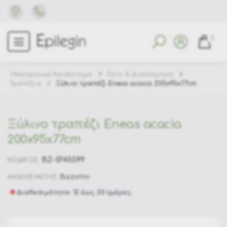
0
Ηλεκτρονικό Κατάστημα
Σπίτι & Διακόσμηση
Τραπέζια
Ξύλινο τραπέζι Eneas acacia 200x95x77cm
Ξύλινο τραπέζι Eneas acacia
200x95x77cm
BZ-0745599
ΚΩΔΙΚΟΣ:
Bizzotto
ΚΑΤΑΣΚΕΥΑΣΤΗΣ:
Διαθεσιμότητα: 12 έως 20 ημέρες