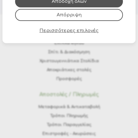
Αποδοχή όλων
Απόρριψη
Περισσότερες επιλογές
Προϊόντα
Έπιπλα κήπου
Σπίτι & Διακόσμηση
Χριστουγεννιάτικα Στολίδια
Αποκριάτικες στολές
Προσφορές
Αποστολές / Πληρωμές
Μεταφορικά & Αντικαταβολή
Τρόποι Πληρωμής
Τρόποι Παραγγελίας
Eπιστροφές - Ακυρώσεις