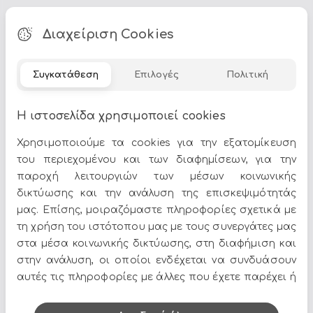
Τα
Διακοσμητικοί Βούδες
αποτελούν ιδανική επιλογή για
Διαχείριση Cookies
να δώσετε χαρακτήρα στον χώρο σας. Στο Epilegin θα
βρείτε πλούσια γκάμα σε σχέδια, χρώματα και υλικά,
για να ταιριάζουν απόλυτα με το στυλ του σπιτιού σας.
Συγκατάθεση
Επιλογές
Πολιτική
Δείτε περισσότερα στο
σπίτι & διακόσμηση
.
Η ιστοσελίδα χρησιμοποιεί cookies
Χρησιμοποιούμε τα cookies για την εξατομίκευση
του περιεχομένου και των διαφημίσεων, για την
παροχή λειτουργιών των μέσων κοινωνικής
δικτύωσης και την ανάλυση της επισκεψιμότητάς
Όλες οι προσφορές και τα νέα του Epilegin,
μας. Επίσης, μοιραζόμαστε πληροφορίες σχετικά με
στο email και τα social media!
τη χρήση του ιστότοπου μας με τους συνεργάτες μας
στα μέσα κοινωνικής δικτύωσης, στη διαφήμιση και
στην ανάλυση, οι οποίοι ενδέχεται να συνδυάσουν
αυτές τις πληροφορίες με άλλες που έχετε παρέχει ή
που έχουν συλλέξει από τη χρήση των υπηρεσιών
τους.