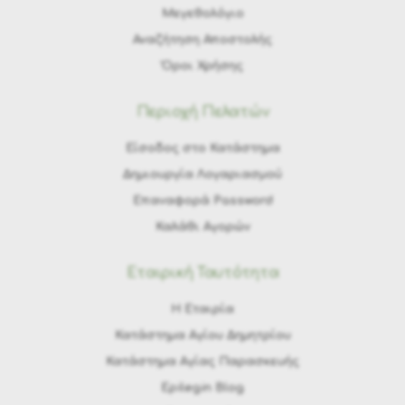
Μεγεθολόγιο
Αναζήτηση Αποστολής
Όροι Χρήσης
Περιοχή Πελατών
Είσοδος στο Κατάστημα
Δημιουργία Λογαριασμού
Επαναφορά Password
Καλάθι Αγορών
Εταιρική Ταυτότητα
H Εταιρία
Κατάστημα Αγίου Δημητρίου
Κατάστημα Αγίας Παρασκευής
Epilegin Blog