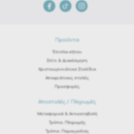
Προϊόντα
Έπιπλα κήπου
Σπίτι & Διακόσμηση
Χριστουγεννιάτικα Στολίδια
Αποκριάτικες στολές
Προσφορές
Αποστολές / Πληρωμές
Μεταφορικά & Αντικαταβολή
Τρόποι Πληρωμής
Τρόποι Παραγγελίας