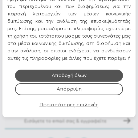
του περιεχομένου και των διαφημίσεων, για την
παροχή λειτουργιών των μέσων κοινωνικής
- Σκελετός σε ξύλο ακακιας fsc 100 %, λάδι στο
δικτύωσης και την ανάλυση της επισκεψιμότητάς
φινίρισμα(teak όψη).
μας. Επίσης, μοιραζόμαστε πληροφορίες σχετικά με
- Πλάτη κατασκευασμένη από αλουμίνιο με
σχοινί(πολυεστέρας).
τη χρήση του ιστότοπου μας με τους συνεργάτες μας
- Αφαιρούμενα μαξιλάρια σε αδιαβροχοποιημενο olefin
στα μέσα κοινωνικής δικτύωσης, στη διαφήμιση και
ύφασμα(100 % πολυπροπυλένιο).
στην ανάλυση, οι οποίοι ενδέχεται να συνδυάσουν
- Γαλβανισμένες βίδες.
αυτές τις πληροφορίες με άλλες που έχετε παρέχει ή
που έχουν συλλέξει από τη χρήση των υπηρεσιών
Διαστάσεις : 63a - 59.5b - 84h - 44.5h1 - 65h2 - 75.5h3
τους.
Αποδοχή όλων
Απόρριψη
Όλες οι προσφορές και τα νέα του Epilegin,
στο email και τα social media!
Περισσότερες επιλογές