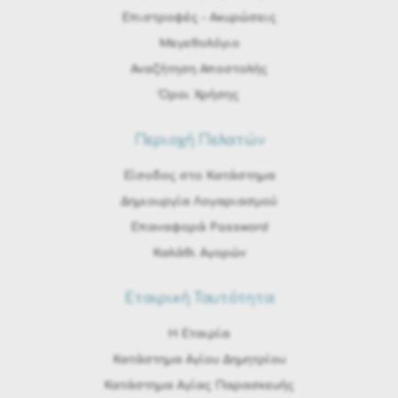
Eπιστροφές - Ακυρώσεις
Μεγεθολόγιο
Αναζήτηση Αποστολής
Όροι Χρήσης
Περιοχή Πελατών
Είσοδος στο Κατάστημα
Δημιουργία Λογαριασμού
Επαναφορά Password
Καλάθι Αγορών
Εταιρική Ταυτότητα
H Εταιρία
Κατάστημα Αγίου Δημητρίου
Κατάστημα Αγίας Παρασκευής