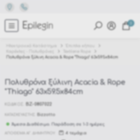
0
Ηλεκτρονικό Κατάστημα
Έπιπλα κήπου
Καρέκλες - Πολυθρόνες
Textilene Rope
Πολυθρόνα ξύλινη Acacia & Rope "Thiago" 63x59.5x84cm
Πολυθρόνα ξύλινη Acacia & Rope
"Thiago" 63x59.5x84cm
BZ-0807022
ΚΩΔΙΚΟΣ:
Bizzotto
ΚΑΤΑΣΚΕΥΑΣΤΗΣ:
Άμεσα Διαθέσιμο. Παράδοση σε 1-3 ημέρες
4 τεμάχια
ΑΠΟΘΕΜΑ ΑΓ. ΔΗΜΗΤΡΙΟΥ: