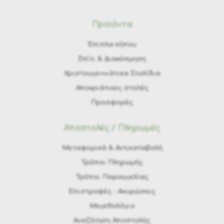
Προϊόντα
Έπιπλα κήπου
Σπίτι & Διακόσμηση
Χριστουγεννιάτικα Στολίδια
Αποκριάτικες στολές
Προσφορές
Αποστολές / Πληρωμές
Μεταφορικά & Αντικαταβολή
Τρόποι Πληρωμής
Τρόποι Παραγγελίας
Eπιστροφές - Ακυρώσεις
Μεγεθολόγιο
Αναζήτηση Αποστολής