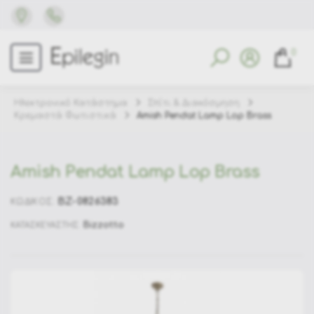
0
Ηλεκτρονικό Κατάστημα
Σπίτι & Διακόσμηση
Κρεμαστά Φωτιστικά
Amish Pendat Lamp Lop Brass
Amish Pendat Lamp Lop Brass
BZ-0826383
ΚΩΔΙΚΟΣ:
Bizzotto
ΚΑΤΑΣΚΕΥΑΣΤΗΣ: