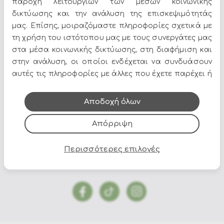
παροχή λειτουργιών των μέσων κοινωνικής
να δώσετε χαρακτήρα στον χώρο σας. Στο Epilegin θα
βρείτε πλούσια γκάμα σε σχέδια, χρώματα και υλικά,
δικτύωσης και την ανάλυση της επισκεψιμότητάς
για να ταιριάζουν απόλυτα με το στυλ του σπιτιού σας.
μας. Επίσης, μοιραζόμαστε πληροφορίες σχετικά με
τη χρήση του ιστότοπου μας με τους συνεργάτες μας
Δείτε περισσότερα στο
σπίτι & διακόσμηση
.
στα μέσα κοινωνικής δικτύωσης, στη διαφήμιση και
στην ανάλυση, οι οποίοι ενδέχεται να συνδυάσουν
αυτές τις πληροφορίες με άλλες που έχετε παρέχει ή
που έχουν συλλέξει από τη χρήση των υπηρεσιών
τους.
Αποδοχή όλων
Όλες οι προσφορές και τα νέα του Epilegin,
Απόρριψη
στο email και τα social media!
Περισσότερες επιλογές