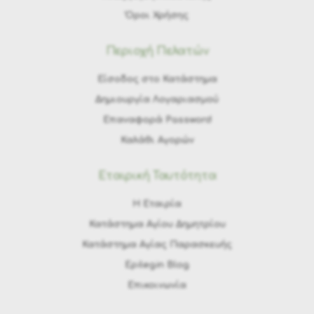
Όροι Χρήσης
Περιοχή Πελατών
Είσοδος στο Κατάστημα
Δημιουργία Λογαριασμού
Επαναφορά Password
Καλάθι Αγορών
Εταιρική Ταυτότητα
H Εταιρία
Κατάστημα Αγίου Δημητρίου
Κατάστημα Αγίας Παρασκευής
Epilegin Blog
Επικοινωνία