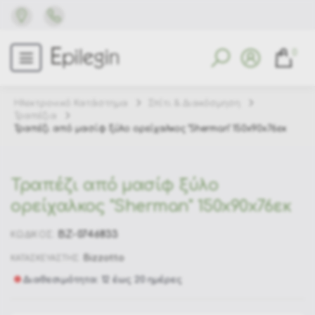
0
Ηλεκτρονικό Κατάστημα
Σπίτι & Διακόσμηση
Τραπέζια
Τραπέζι από μασίφ ξύλο ορείχαλκος "Sherman" 150x90x76εκ
Τραπέζι από μασίφ ξύλο
ορείχαλκος "Sherman" 150x90x76εκ
BZ-0746833
ΚΩΔΙΚΟΣ:
Bizzotto
ΚΑΤΑΣΚΕΥΑΣΤΗΣ:
Διαθεσιμότητα: 12 έως 20 ημέρες