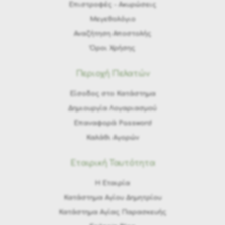
Eπιστροφές - Ακυρώσεις
Μεγεθολόγιο
Αναζήτηση Αποστολής
Όροι Χρήσης
Περιοχή Πελατών
Είσοδος στο Κατάστημα
Δημιουργία Λογαριασμού
Επαναφορά Password
Καλάθι Αγορών
Εταιρική Ταυτότητα
H Εταιρία
Κατάστημα Αγίου Δημητρίου
Κατάστημα Αγίας Παρασκευής