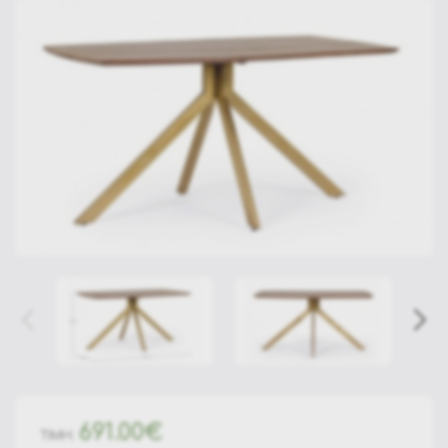
691.00€
ΤΙΜΗ: