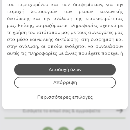
του περιεχομένου και των διαφημίσεων, για την
παροχή λειτουργιών των μέσων κοινωνικής
Τα
Τραπέζια
αποτελούν ιδανική επιλογή για να δώσετε
δικτύωσης και την ανάλυση της επισκεψιμότητάς
χαρακτήρα στον χώρο σας. Στο Epilegin θα βρείτε
μας. Επίσης, μοιραζόμαστε πληροφορίες σχετικά με
πλούσια γκάμα σε σχέδια, χρώματα και υλικά, για να
τη χρήση του ιστότοπου μας με τους συνεργάτες μας
ταιριάζουν απόλυτα με το στυλ του σπιτιού σας.
στα μέσα κοινωνικής δικτύωσης, στη διαφήμιση και
Δείτε περισσότερα στο
σπίτι & διακόσμηση
.
στην ανάλυση, οι οποίοι ενδέχεται να συνδυάσουν
αυτές τις πληροφορίες με άλλες που έχετε παρέχει ή
που έχουν συλλέξει από τη χρήση των υπηρεσιών
τους.
Αποδοχή όλων
Απόρριψη
Όλες οι προσφορές και τα νέα του Epilegin,
στο email και τα social media!
Περισσότερες επιλογές