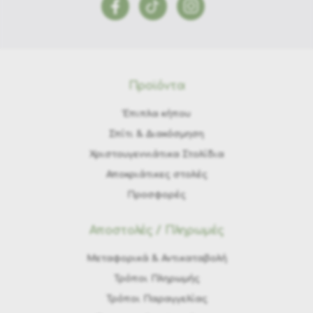
Προϊόντα
Έπιπλα κήπου
Σπίτι & Διακόσμηση
Χριστουγεννιάτικα Στολίδια
Αποκριάτικες στολές
Προσφορές
Αποστολές / Πληρωμές
Μεταφορικά & Αντικαταβολή
Τρόποι Πληρωμής
Τρόποι Παραγγελίας