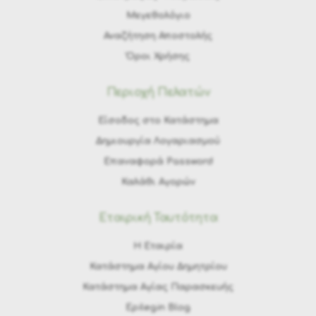
Μεγεθολόγιο
Αναζήτηση Αποστολής
Όροι Χρήσης
Περιοχή Πελατών
Είσοδος στο Κατάστημα
Δημιουργία Λογαριασμού
Επαναφορά Password
Καλάθι Αγορών
Εταιρική Ταυτότητα
H Εταιρία
Κατάστημα Αγίου Δημητρίου
Κατάστημα Αγίας Παρασκευής
Epilegin Blog