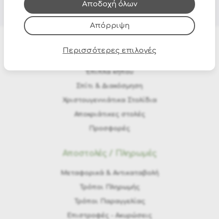
τους.
Αποδοχή όλων
Απόρριψη
Περισσότερες επιλογές
Προϊόντα
Έπιπλα κήπου
Σπίτι & Διακόσμηση
Χριστουγεννιάτικα Στολίδια
Αποκριάτικες στολές
Προσφορές
Αποστολές / Πληρωμές
Μεταφορικά & Αντικαταβολή
Τρόποι Πληρωμής
Τρόποι Παραγγελίας
Eπιστροφές - Ακυρώσεις