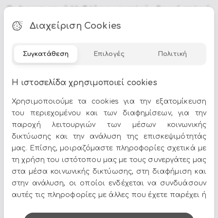
Τα
Διακοσμητικά Μαξιλάρια
αποτελούν ιδανική επιλογή
για να δώσετε χαρακτήρα στον χώρο σας. Στο Epilegin
Διαχείριση Cookies
θα βρείτε πλούσια γκάμα σε σχέδια, χρώματα και
υλικά, για να ταιριάζουν απόλυτα με το στυλ του
σπιτιού σας.
Συγκατάθεση
Επιλογές
Πολιτική
Δείτε περισσότερα στο
σπίτι & διακόσμηση
.
Η ιστοσελίδα χρησιμοποιεί cookies
Χρησιμοποιούμε τα cookies για την εξατομίκευση
του περιεχομένου και των διαφημίσεων, για την
παροχή λειτουργιών των μέσων κοινωνικής
δικτύωσης και την ανάλυση της επισκεψιμότητάς
Όλες οι προσφορές και τα νέα του Epilegin,
μας. Επίσης, μοιραζόμαστε πληροφορίες σχετικά με
στο email και τα social media!
τη χρήση του ιστότοπου μας με τους συνεργάτες μας
στα μέσα κοινωνικής δικτύωσης, στη διαφήμιση και
στην ανάλυση, οι οποίοι ενδέχεται να συνδυάσουν
αυτές τις πληροφορίες με άλλες που έχετε παρέχει ή
που έχουν συλλέξει από τη χρήση των υπηρεσιών