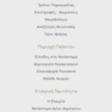
Τρόποι Παραγγελίας
Eπιστροφές - Ακυρώσεις
Μεγεθολόγιο
Αναζήτηση Αποστολής
Όροι Χρήσης
Περιοχή Πελατών
Είσοδος στο Κατάστημα
Δημιουργία Λογαριασμού
Επαναφορά Password
Καλάθι Αγορών
Εταιρική Ταυτότητα
H Εταιρία
Κατάστημα Αγίου Δημητρίου