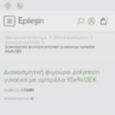
0
Ηλεκτρονικό Κατάστημα
Σπίτι & Διακόσμηση
Διακοσμητικα Home
Διακοσμητκή φιγούρα polyresin γυναίκα με ομπρέλα
9.5x9x13EK
Διακοσμητκή φιγούρα polyresin
γυναίκα με ομπρέλα 9.5x9x13EK
I-76680
ΚΩΔΙΚΟΣ:
AI
ΚΑΤΑΣΚΕΥΑΣΤΗΣ: