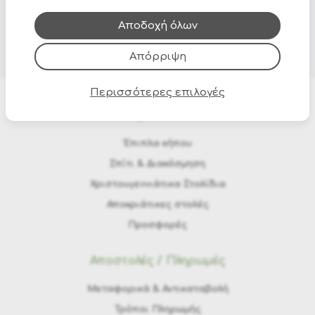
που έχουν συλλέξει από τη χρήση των υπηρεσιών
τους.
Αποδοχή όλων
Απόρριψη
Περισσότερες επιλογές
Προϊόντα
Έπιπλα κήπου
Σπίτι & Διακόσμηση
Χριστουγεννιάτικα Στολίδια
Αποκριάτικες στολές
Προσφορές
Αποστολές / Πληρωμές
Μεταφορικά & Αντικαταβολή
Τρόποι Πληρωμής