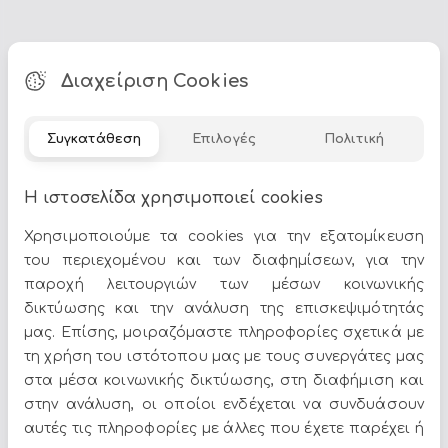
Διαχείριση Cookies
Τα
Διακοσμητικα Home
αποτελούν ιδανική επιλογή για
να δώσετε χαρακτήρα στον χώρο σας. Στο Epilegin θα
βρείτε πλούσια γκάμα σε σχέδια, χρώματα και υλικά,
Συγκατάθεση
Επιλογές
Πολιτική
για να ταιριάζουν απόλυτα με το στυλ του σπιτιού σας.
Δείτε περισσότερα στο
σπίτι & διακόσμηση
.
Η ιστοσελίδα χρησιμοποιεί cookies
Χρησιμοποιούμε τα cookies για την εξατομίκευση
του περιεχομένου και των διαφημίσεων, για την
παροχή λειτουργιών των μέσων κοινωνικής
δικτύωσης και την ανάλυση της επισκεψιμότητάς
μας. Επίσης, μοιραζόμαστε πληροφορίες σχετικά με
Όλες οι προσφορές και τα νέα του Epilegin,
τη χρήση του ιστότοπου μας με τους συνεργάτες μας
στο email και τα social media!
στα μέσα κοινωνικής δικτύωσης, στη διαφήμιση και
στην ανάλυση, οι οποίοι ενδέχεται να συνδυάσουν
αυτές τις πληροφορίες με άλλες που έχετε παρέχει ή