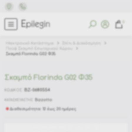
0
Ηλεκτρονικό Κατάστημα
Σπίτι & Διακόσμηση
Πούφ Σκαμπό Εσωτερικού Χώρου
Σκαμπό Florinda G02 Φ35
Σκαμπό Florinda G02 Φ35
BZ-0680554
ΚΩΔΙΚΟΣ:
Bizzotto
ΚΑΤΑΣΚΕΥΑΣΤΗΣ:
Διαθεσιμότητα: 12 έως 20 ημέρες