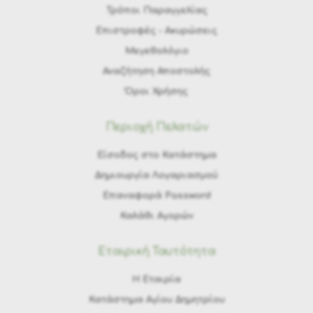
Τρόποι Παραγγελίας
Eπιστροφές - Ακυρώσεις
Μεγεθολόγιο
Αναζήτηση Αποστολής
Όροι Χρήσης
Περιοχή Πελατών
Είσοδος στο Κατάστημα
Δημιουργία Λογαριασμού
Επαναφορά Password
Καλάθι Αγορών
Εταιρική Ταυτότητα
H Εταιρία
Κατάστημα Αγίου Δημητρίου