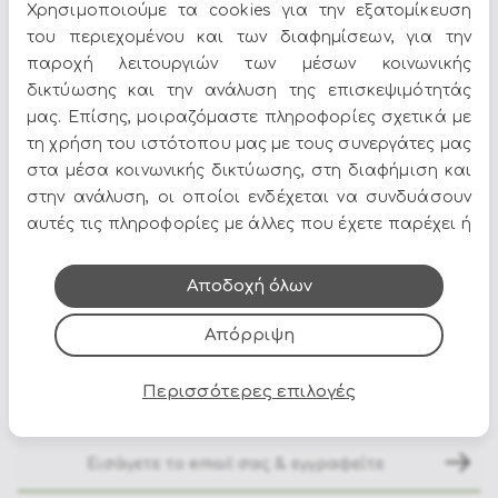
Χρησιμοποιούμε τα cookies για την εξατομίκευση
του περιεχομένου και των διαφημίσεων, για την
Μεταφορικά & Λεπτομέρειες
παροχή λειτουργιών των μέσων κοινωνικής
Τα
Πούφ Σκαμπό Εσωτερικού Χώρου
αποτελούν
δικτύωσης και την ανάλυση της επισκεψιμότητάς
ιδανική επιλογή για να δώσετε χαρακτήρα στον χώρο
μας. Επίσης, μοιραζόμαστε πληροφορίες σχετικά με
σας. Στο Epilegin θα βρείτε πλούσια γκάμα σε σχέδια,
τη χρήση του ιστότοπου μας με τους συνεργάτες μας
χρώματα και υλικά, για να ταιριάζουν απόλυτα με το
στα μέσα κοινωνικής δικτύωσης, στη διαφήμιση και
στυλ του σπιτιού σας.
στην ανάλυση, οι οποίοι ενδέχεται να συνδυάσουν
Δείτε περισσότερα στο
σπίτι & διακόσμηση
.
αυτές τις πληροφορίες με άλλες που έχετε παρέχει ή
που έχουν συλλέξει από τη χρήση των υπηρεσιών
τους.
Αποδοχή όλων
Απόρριψη
Όλες οι προσφορές και τα νέα του Epilegin,
Περισσότερες επιλογές
στο email και τα social media!