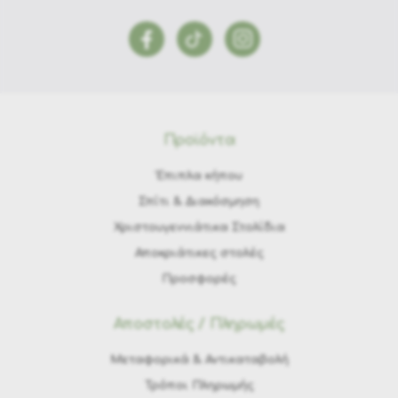
Προϊόντα
Έπιπλα κήπου
Σπίτι & Διακόσμηση
Χριστουγεννιάτικα Στολίδια
Αποκριάτικες στολές
Προσφορές
Αποστολές / Πληρωμές
Μεταφορικά & Αντικαταβολή
Τρόποι Πληρωμής