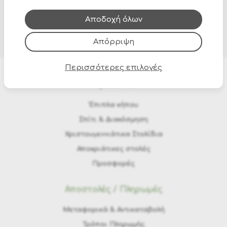
που έχουν συλλέξει από τη χρήση των υπηρεσιών
τους.
Αποδοχή όλων
Απόρριψη
Περισσότερες επιλογές
Προϊόντα
Έπιπλα κήπου
Σπίτι & Διακόσμηση
Χριστουγεννιάτικα Στολίδια
Αποκριάτικες στολές
Προσφορές
Αποστολές / Πληρωμές
Μεταφορικά & Αντικαταβολή
Τρόποι Πληρωμής