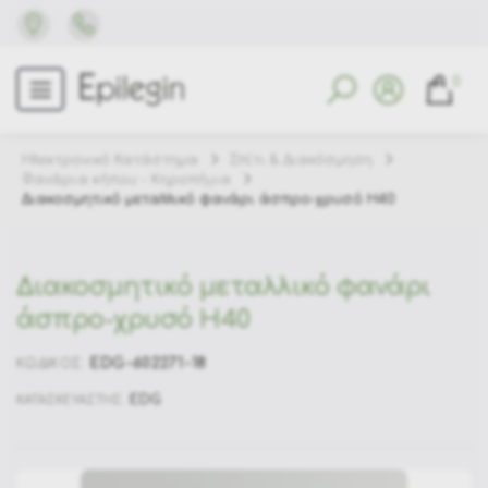
0
Ηλεκτρονικό Κατάστημα
Σπίτι & Διακόσμηση
Φανάρια κήπου - Κηροπήγια
Διακοσμητικό μεταλλικό φανάρι άσπρο-χρυσό Η40
Διακοσμητικό μεταλλικό φανάρι
άσπρο-χρυσό Η40
EDG-602271-18
ΚΩΔΙΚΟΣ:
EDG
ΚΑΤΑΣΚΕΥΑΣΤΗΣ: