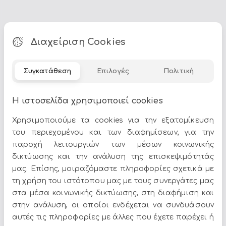
Τα
Φανάρια κήπου - Κηροπήγια
αποτελούν ιδανική
Διαχείριση Cookies
επιλογή για να δώσετε χαρακτήρα στον χώρο σας. Στο
Epilegin θα βρείτε πλούσια γκάμα σε σχέδια, χρώματα
Συγκατάθεση
Επιλογές
Πολιτική
και υλικά, για να ταιριάζουν απόλυτα με το στυλ του
σπιτιού σας.
Η ιστοσελίδα χρησιμοποιεί cookies
Δείτε περισσότερα στο
σπίτι & διακόσμηση
.
Χρησιμοποιούμε τα cookies για την εξατομίκευση
του περιεχομένου και των διαφημίσεων, για την
παροχή λειτουργιών των μέσων κοινωνικής
δικτύωσης και την ανάλυση της επισκεψιμότητάς
μας. Επίσης, μοιραζόμαστε πληροφορίες σχετικά με
Όλες οι προσφορές και τα νέα του Epilegin,
τη χρήση του ιστότοπου μας με τους συνεργάτες μας
στο email και τα social media!
στα μέσα κοινωνικής δικτύωσης, στη διαφήμιση και
στην ανάλυση, οι οποίοι ενδέχεται να συνδυάσουν
αυτές τις πληροφορίες με άλλες που έχετε παρέχει ή