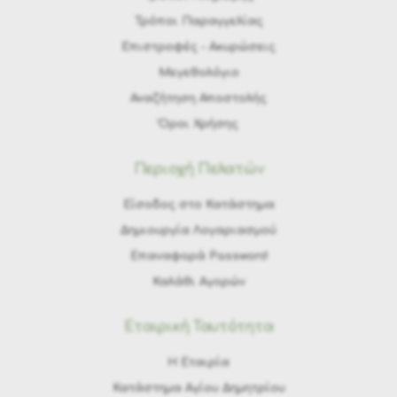
Τρόποι Παραγγελίας
Eπιστροφές - Ακυρώσεις
Μεγεθολόγιο
Αναζήτηση Αποστολής
Όροι Χρήσης
Περιοχή Πελατών
Είσοδος στο Κατάστημα
Δημιουργία Λογαριασμού
Επαναφορά Password
Καλάθι Αγορών
Εταιρική Ταυτότητα
H Εταιρία
Κατάστημα Αγίου Δημητρίου