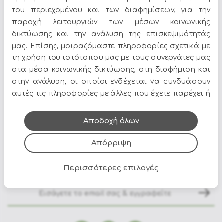
του περιεχομένου και των διαφημίσεων, για την
Τα
Επιτραπέζια Φωτιστικά
αποτελούν ιδανική επιλογή
παροχή λειτουργιών των μέσων κοινωνικής
για να δώσετε χαρακτήρα στον χώρο σας. Στο Epilegin
δικτύωσης και την ανάλυση της επισκεψιμότητάς
θα βρείτε πλούσια γκάμα σε σχέδια, χρώματα και
μας. Επίσης, μοιραζόμαστε πληροφορίες σχετικά με
υλικά, για να ταιριάζουν απόλυτα με το στυλ του
τη χρήση του ιστότοπου μας με τους συνεργάτες μας
σπιτιού σας.
στα μέσα κοινωνικής δικτύωσης, στη διαφήμιση και
Δείτε περισσότερα στο
σπίτι & διακόσμηση
.
στην ανάλυση, οι οποίοι ενδέχεται να συνδυάσουν
αυτές τις πληροφορίες με άλλες που έχετε παρέχει ή
που έχουν συλλέξει από τη χρήση των υπηρεσιών
τους.
Αποδοχή όλων
Απόρριψη
Όλες οι προσφορές και τα νέα του Epilegin,
στο email και τα social media!
Περισσότερες επιλογές