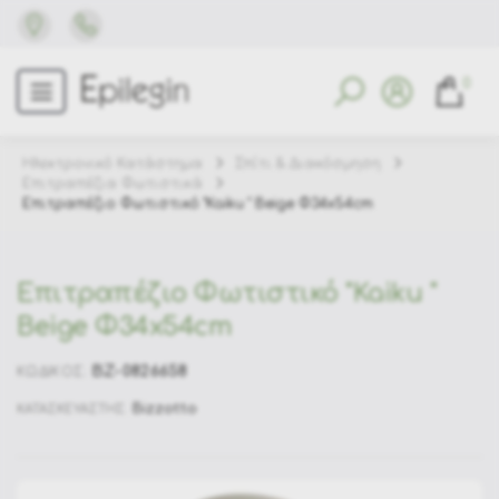
0
Ηλεκτρονικό Κατάστημα
Σπίτι & Διακόσμηση
Επιτραπέζια Φωτιστικά
Επιτραπέζιο Φωτιστικό "Kaiku " Beige Φ34x54cm
Επιτραπέζιο Φωτιστικό "Kaiku "
Beige Φ34x54cm
BZ-0826658
ΚΩΔΙΚΟΣ:
Bizzotto
ΚΑΤΑΣΚΕΥΑΣΤΗΣ: