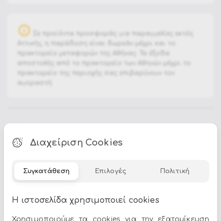
Σε προϊόντα προσφοράς για παραγγελίες εκτός
Αττικής, η παράδοση είναι δωρεάν μέχρι και το
πρακτορείο μεταφορών της Αθήνας. Τα έξοδα
αποστολής από το πρακτορείο των Αθηνών μέχρι το
πρακτορείο της περιοχής σας επιβαρύνουν τον
αγοραστή.
METAL
BULB: E27 15W LED
Διαχείριση Cookies
E27 23W EN
SAVING INTEGR
FLUOR
Συγκατάθεση
Επιλογές
Πολιτική
Διαστάσεις : Φ34x54cm
Η ιστοσελίδα χρησιμοποιεί cookies
Χρησιμοποιούμε τα cookies για την εξατομίκευση