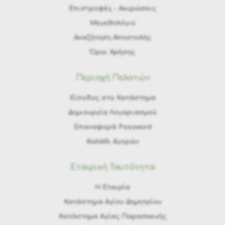
Eπιστροφές - Ακυρώσεις
Μεγεθολόγιο
Αναζήτηση Αποστολής
Όροι Χρήσης
Περιοχή Πελατών
Είσοδος στο Κατάστημα
Δημιουργία Λογαριασμού
Επαναφορά Password
Καλάθι Αγορών
Εταιρική Ταυτότητα
H Εταιρία
Κατάστημα Αγίου Δημητρίου
Κατάστημα Αγίας Παρασκευής