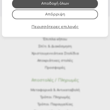
τους.
Αποδοχή όλων
Απόρριψη
Περισσότερες επιλογές
Προϊόντα
Έπιπλα κήπου
Σπίτι & Διακόσμηση
Χριστουγεννιάτικα Στολίδια
Αποκριάτικες στολές
Προσφορές
Αποστολές / Πληρωμές
Μεταφορικά & Αντικαταβολή
Τρόποι Πληρωμής
Τρόποι Παραγγελίας