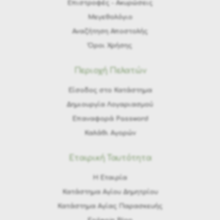
Eπιστροφές - Ακυρώσεις
Μεγεθολόγιο
Αναζήτηση Αποστολής
Όροι Χρήσης
Περιοχή Πελατών
Είσοδος στο Κατάστημα
Δημιουργία Λογαριασμού
Επαναφορά Password
Καλάθι Αγορών
Εταιρική Ταυτότητα
H Εταιρία
Κατάστημα Αγίου Δημητρίου
Κατάστημα Αγίας Παρασκευής