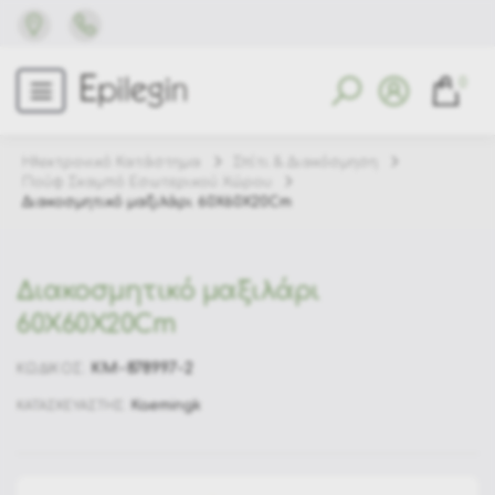
0
Ηλεκτρονικό Κατάστημα
Σπίτι & Διακόσμηση
Πούφ Σκαμπό Εσωτερικού Χώρου
Διακοσμητικό μαξιλάρι 60X60X20Cm
Διακοσμητικό μαξιλάρι
60X60X20Cm
KM-878997-2
ΚΩΔΙΚΟΣ:
Kaemingk
ΚΑΤΑΣΚΕΥΑΣΤΗΣ: