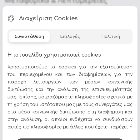
Μεταφορικά & Λεπτομέρειες
Τα
Πούφ Σκαμπό Εσωτερικού Χώρου
αποτελούν
ιδανική επιλογή για να δώσετε χαρακτήρα στον χώρο
Διαχείριση Cookies
σας. Στο Epilegin θα βρείτε πλούσια γκάμα σε σχέδια,
χρώματα και υλικά, για να ταιριάζουν απόλυτα με το
στυλ του σπιτιού σας.
Συγκατάθεση
Επιλογές
Πολιτική
Δείτε περισσότερα στο
σπίτι & διακόσμηση
.
Η ιστοσελίδα χρησιμοποιεί cookies
Χρησιμοποιούμε τα cookies για την εξατομίκευση
του περιεχομένου και των διαφημίσεων, για την
παροχή λειτουργιών των μέσων κοινωνικής
δικτύωσης και την ανάλυση της επισκεψιμότητάς
Όλες οι προσφορές και τα νέα του Epilegin,
μας. Επίσης, μοιραζόμαστε πληροφορίες σχετικά με
στο email και τα social media!
τη χρήση του ιστότοπου μας με τους συνεργάτες μας
στα μέσα κοινωνικής δικτύωσης, στη διαφήμιση και
στην ανάλυση, οι οποίοι ενδέχεται να συνδυάσουν
αυτές τις πληροφορίες με άλλες που έχετε παρέχει ή
που έχουν συλλέξει από τη χρήση των υπηρεσιών