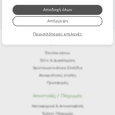
που έχουν συλλέξει από τη χρήση των υπηρεσιών
τους.
Αποδοχή όλων
Απόρριψη
Περισσότερες επιλογές
Προϊόντα
Έπιπλα κήπου
Σπίτι & Διακόσμηση
Χριστουγεννιάτικα Στολίδια
Αποκριάτικες στολές
Προσφορές
Αποστολές / Πληρωμές
Μεταφορικά & Αντικαταβολή
Τρόποι Πληρωμής