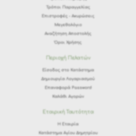
Τρόποι Παραγγελίας
Eπιστροφές - Ακυρώσεις
Μεγεθολόγιο
Αναζήτηση Αποστολής
Όροι Χρήσης
Περιοχή Πελατών
Είσοδος στο Κατάστημα
Δημιουργία Λογαριασμού
Επαναφορά Password
Καλάθι Αγορών
Εταιρική Ταυτότητα
H Εταιρία
Κατάστημα Αγίου Δημητρίου