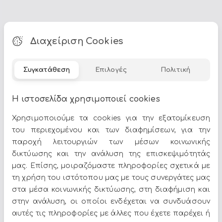
Τα
Καλάθια Απλυτων & Μπαούλα
αποτελούν ιδανική
Διαχείριση Cookies
επιλογή για να δώσετε χαρακτήρα στον χώρο σας. Στο
Epilegin θα βρείτε πλούσια γκάμα σε σχέδια, χρώματα
Συγκατάθεση
Επιλογές
Πολιτική
και υλικά, για να ταιριάζουν απόλυτα με το στυλ του
σπιτιού σας.
Η ιστοσελίδα χρησιμοποιεί cookies
Δείτε περισσότερα στο
σπίτι & διακόσμηση
.
Χρησιμοποιούμε τα cookies για την εξατομίκευση
του περιεχομένου και των διαφημίσεων, για την
παροχή λειτουργιών των μέσων κοινωνικής
δικτύωσης και την ανάλυση της επισκεψιμότητάς
μας. Επίσης, μοιραζόμαστε πληροφορίες σχετικά με
Όλες οι προσφορές και τα νέα του Epilegin,
τη χρήση του ιστότοπου μας με τους συνεργάτες μας
στο email και τα social media!
στα μέσα κοινωνικής δικτύωσης, στη διαφήμιση και
στην ανάλυση, οι οποίοι ενδέχεται να συνδυάσουν
αυτές τις πληροφορίες με άλλες που έχετε παρέχει ή