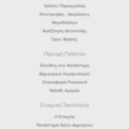
Τρόποι Παραγγελίας
Eπιστροφές - Ακυρώσεις
Μεγεθολόγιο
Αναζήτηση Αποστολής
Όροι Χρήσης
Περιοχή Πελατών
Είσοδος στο Κατάστημα
Δημιουργία Λογαριασμού
Επαναφορά Password
Καλάθι Αγορών
Εταιρική Ταυτότητα
H Εταιρία
Κατάστημα Αγίου Δημητρίου