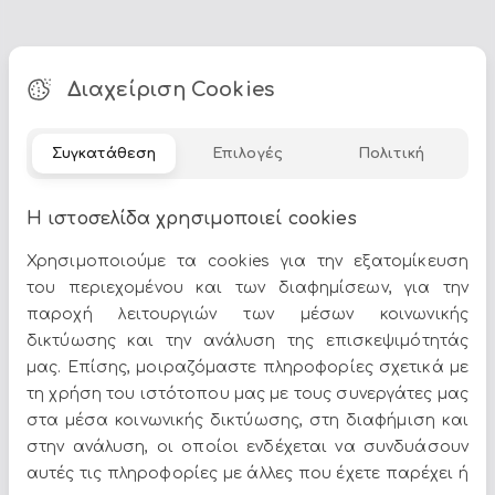
Διαχείριση Cookies
Τα
Πίνακες - Κάδρα
αποτελούν ιδανική επιλογή για να
δώσετε χαρακτήρα στον χώρο σας. Στο Epilegin θα
βρείτε πλούσια γκάμα σε σχέδια, χρώματα και υλικά,
Συγκατάθεση
Επιλογές
Πολιτική
για να ταιριάζουν απόλυτα με το στυλ του σπιτιού σας.
Δείτε περισσότερα στο
σπίτι & διακόσμηση
.
Η ιστοσελίδα χρησιμοποιεί cookies
Χρησιμοποιούμε τα cookies για την εξατομίκευση
του περιεχομένου και των διαφημίσεων, για την
παροχή λειτουργιών των μέσων κοινωνικής
δικτύωσης και την ανάλυση της επισκεψιμότητάς
μας. Επίσης, μοιραζόμαστε πληροφορίες σχετικά με
Όλες οι προσφορές και τα νέα του Epilegin,
τη χρήση του ιστότοπου μας με τους συνεργάτες μας
στο email και τα social media!
στα μέσα κοινωνικής δικτύωσης, στη διαφήμιση και
στην ανάλυση, οι οποίοι ενδέχεται να συνδυάσουν
αυτές τις πληροφορίες με άλλες που έχετε παρέχει ή