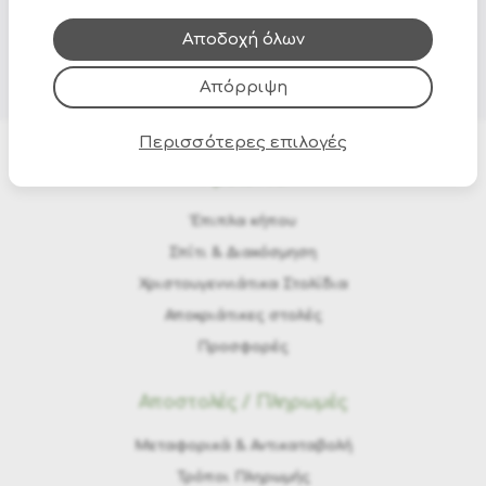
που έχουν συλλέξει από τη χρήση των υπηρεσιών
τους.
Αποδοχή όλων
Απόρριψη
Περισσότερες επιλογές
Προϊόντα
Έπιπλα κήπου
Σπίτι & Διακόσμηση
Χριστουγεννιάτικα Στολίδια
Αποκριάτικες στολές
Προσφορές
Αποστολές / Πληρωμές
Μεταφορικά & Αντικαταβολή
Τρόποι Πληρωμής