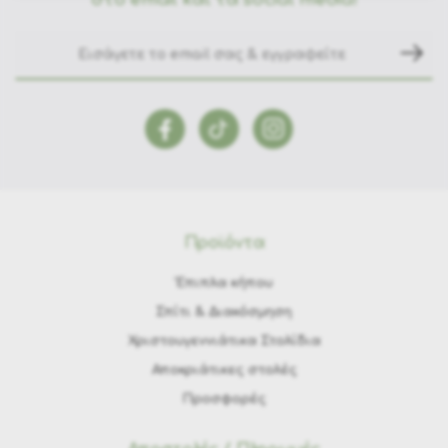
Προϊόντα
Έπιπλα κήπου
Σπίτι & Διακόσμηση
Χριστουγεννιάτικα Στολίδια
Αποκριάτικες στολές
Προσφορές