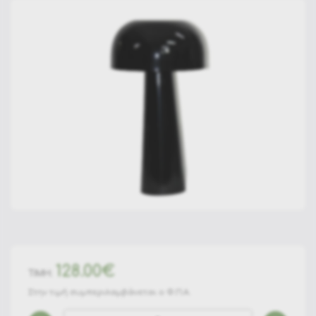
128.00€
ΤΙΜΗ:
Στην τιμή συμπεριλαμβάνεται ο Φ.Π.Α.