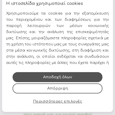
FLUOR
Η ιστοσελίδα χρησιμοποιεί cookies
Διαστάσεις : Φ32x57cm
Χρησιμοποιούμε τα cookies για την εξατομίκευση
του περιεχομένου και των διαφημίσεων, για την
παροχή λειτουργιών των μέσων κοινωνικής
δικτύωσης και την ανάλυση της επισκεψιμότητάς
μας. Επίσης, μοιραζόμαστε πληροφορίες σχετικά με
Τα
Επιτραπέζια Φωτιστικά
αποτελούν ιδανική επιλογή
τη χρήση του ιστότοπου μας με τους συνεργάτες μας
για να δώσετε χαρακτήρα στον χώρο σας. Στο Epilegin
στα μέσα κοινωνικής δικτύωσης, στη διαφήμιση και
θα βρείτε πλούσια γκάμα σε σχέδια, χρώματα και
υλικά, για να ταιριάζουν απόλυτα με το στυλ του
στην ανάλυση, οι οποίοι ενδέχεται να συνδυάσουν
σπιτιού σας.
αυτές τις πληροφορίες με άλλες που έχετε παρέχει ή
που έχουν συλλέξει από τη χρήση των υπηρεσιών
Δείτε περισσότερα στο
σπίτι & διακόσμηση
.
τους.
Αποδοχή όλων
Απόρριψη
Περισσότερες επιλογές
Όλες οι προσφορές και τα νέα του Epilegin,
στο email και τα social media!