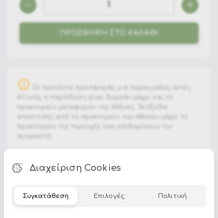
ΠΡΟΣΘΗΚΗ ΣΤΟ ΚΑΛΑΘΙ
Σε προϊόντα προσφοράς για παραγγελίες εκτός
Αττικής, η παράδοση είναι δωρεάν μέχρι και το
πρακτορείο μεταφορών της Αθήνας. Τα έξοδα
αποστολής από το πρακτορείο των Αθηνών μέχρι το
πρακτορείο της περιοχής σας επιβαρύνουν τον
αγοραστή.
Διαχείριση Cookies
METAL
BULB: E27 15W LED
Συγκατάθεση
Επιλογές
Πολιτική
E27 23W EN
SAVING INTEGR