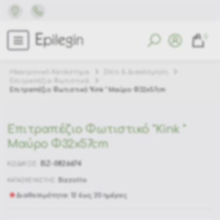
0
Ηλεκτρονικό Κατάστημα
Σπίτι & Διακόσμηση
Επιτραπέζια Φωτιστικά
Επιτραπέζιο Φωτιστικό "Kink " Μαύρο Φ32x57cm
Επιτραπέζιο Φωτιστικό "Kink "
Μαύρο Φ32x57cm
BZ-0826674
ΚΩΔΙΚΟΣ:
Bizzotto
ΚΑΤΑΣΚΕΥΑΣΤΗΣ:
Διαθεσιμότητα: 12 έως 20 ημέρες