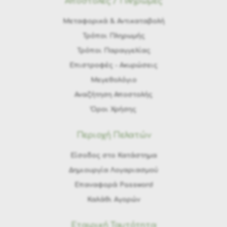
Αποστολές / Πληρωμές
Μεταφορικά & Αντικαταβολή
Τρόποι Πληρωμής
Τρόποι Παραγγελίας
Eπιστροφές - Ακυρώσεις
Μεγεθολόγιο
Αναζήτηση Αποστολής
Όροι Χρήσης
Περιοχή Πελατών
Είσοδος στο Κατάστημα
Δημιουργία Λογαριασμού
Επαναφορά Password
Καλάθι Αγορών
Εταιρική Ταυτότητα