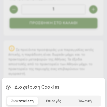
ΠΡΟΣΘΗΚΗ ΣΤΟ ΚΑΛΑΘΙ
Σε προϊόντα προσφοράς για παραγγελίες εκτός
Αττικής, η παράδοση είναι δωρεάν μέχρι και το
πρακτορείο μεταφορών της Αθήνας. Τα έξοδα
αποστολής από το πρακτορείο των Αθηνών μέχρι το
πρακτορείο της περιοχής σας επιβαρύνουν τον
αγοραστή.
Διαχείριση Cookies
PLYWOOD STRUCTURE
POLYESTER COVERING
Συγκατάθεση
Επιλογές
Πολιτική
POLYURETHANE FOAM PADDING (28KG/M3 DENSITY