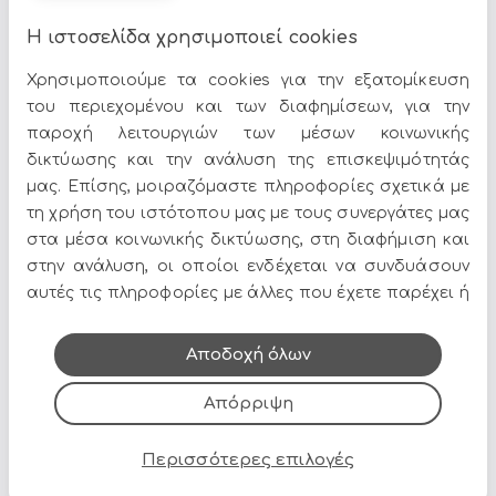
22KG/M3 BACK)
Η ιστοσελίδα χρησιμοποιεί cookies
Χρησιμοποιούμε τα cookies για την εξατομίκευση
Διαστάσεις : 200x89x61/38cm
του περιεχομένου και των διαφημίσεων, για την
παροχή λειτουργιών των μέσων κοινωνικής
δικτύωσης και την ανάλυση της επισκεψιμότητάς
μας. Επίσης, μοιραζόμαστε πληροφορίες σχετικά με
Μεταφορικά & Λεπτομέρειες
τη χρήση του ιστότοπου μας με τους συνεργάτες μας
στα μέσα κοινωνικής δικτύωσης, στη διαφήμιση και
Τα
Καναπέδες
αποτελούν ιδανική επιλογή για να δώσετε
χαρακτήρα στον χώρο σας. Στο Epilegin θα βρείτε
στην ανάλυση, οι οποίοι ενδέχεται να συνδυάσουν
πλούσια γκάμα σε σχέδια, χρώματα και υλικά, για να
αυτές τις πληροφορίες με άλλες που έχετε παρέχει ή
ταιριάζουν απόλυτα με το στυλ του σπιτιού σας.
που έχουν συλλέξει από τη χρήση των υπηρεσιών
τους.
Δείτε περισσότερα στο
σπίτι & διακόσμηση
.
Αποδοχή όλων
Απόρριψη
Περισσότερες επιλογές