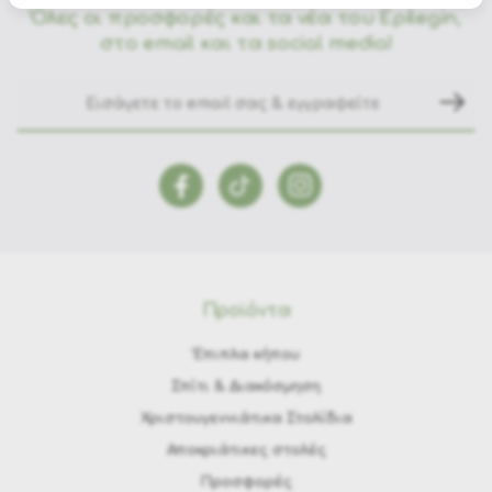
Όλες οι προσφορές και τα νέα του Epilegin,
στο email και τα social media!
Προϊόντα
Έπιπλα κήπου
Σπίτι & Διακόσμηση
Χριστουγεννιάτικα Στολίδια
Αποκριάτικες στολές
Προσφορές