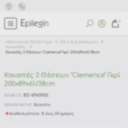
0
Ηλεκτρονικό Κατάστημα
Σπίτι & Διακόσμηση
Καναπέδες
Καναπές 3 Θέσεων "Clemence" Γκρί 200x89x61/38cm
Καναπές 3 Θέσεων "Clemence" Γκρί
200x89x61/38cm
BZ-0743933
ΚΩΔΙΚΟΣ:
Bizzotto
ΚΑΤΑΣΚΕΥΑΣΤΗΣ:
Διαθεσιμότητα: 12 έως 20 ημέρες