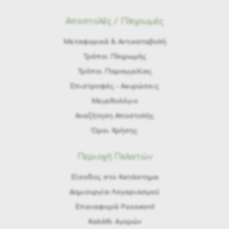
Αποστολές / Πληρωμές
Μεταφορικά & Αντικαταβολή
Τρόποι Πληρωμής
Τρόποι Παραγγελίας
Eπιστροφές - Ακυρώσεις
Μεγεθολόγιο
Αναζήτηση Αποστολής
Όροι Χρήσης
Περιοχή Πελατών
Είσοδος στο Κατάστημα
Δημιουργία Λογαριασμού
Επαναφορά Password
Καλάθι Αγορών