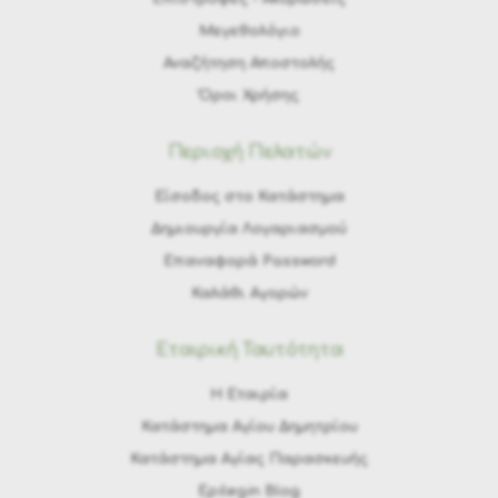
Μεγεθολόγιο
Αναζήτηση Αποστολής
Όροι Χρήσης
Περιοχή Πελατών
Είσοδος στο Κατάστημα
Δημιουργία Λογαριασμού
Επαναφορά Password
Καλάθι Αγορών
Εταιρική Ταυτότητα
H Εταιρία
Κατάστημα Αγίου Δημητρίου
Κατάστημα Αγίας Παρασκευής
Epilegin Blog