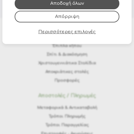
τους.
Αποδοχή όλων
Απόρριψη
Περισσότερες επιλογές
Προϊόντα
Έπιπλα κήπου
Σπίτι & Διακόσμηση
Χριστουγεννιάτικα Στολίδια
Αποκριάτικες στολές
Προσφορές
Αποστολές / Πληρωμές
Μεταφορικά & Αντικαταβολή
Τρόποι Πληρωμής
Τρόποι Παραγγελίας
Eπιστροφές - Ακυρώσεις