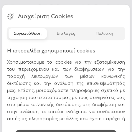
Τα
Διακοσμητικά Μαξιλάρια
αποτελούν ιδανική επιλογή
για να δώσετε χαρακτήρα στον χώρο σας. Στο Epilegin
Διαχείριση Cookies
θα βρείτε πλούσια γκάμα σε σχέδια, χρώματα και
υλικά, για να ταιριάζουν απόλυτα με το στυλ του
σπιτιού σας.
Συγκατάθεση
Επιλογές
Πολιτική
Δείτε περισσότερα στο
σπίτι & διακόσμηση
.
Η ιστοσελίδα χρησιμοποιεί cookies
Χρησιμοποιούμε τα cookies για την εξατομίκευση
του περιεχομένου και των διαφημίσεων, για την
παροχή λειτουργιών των μέσων κοινωνικής
δικτύωσης και την ανάλυση της επισκεψιμότητάς
Όλες οι προσφορές και τα νέα του Epilegin,
μας. Επίσης, μοιραζόμαστε πληροφορίες σχετικά με
στο email και τα social media!
τη χρήση του ιστότοπου μας με τους συνεργάτες μας
στα μέσα κοινωνικής δικτύωσης, στη διαφήμιση και
στην ανάλυση, οι οποίοι ενδέχεται να συνδυάσουν
αυτές τις πληροφορίες με άλλες που έχετε παρέχει ή
που έχουν συλλέξει από τη χρήση των υπηρεσιών