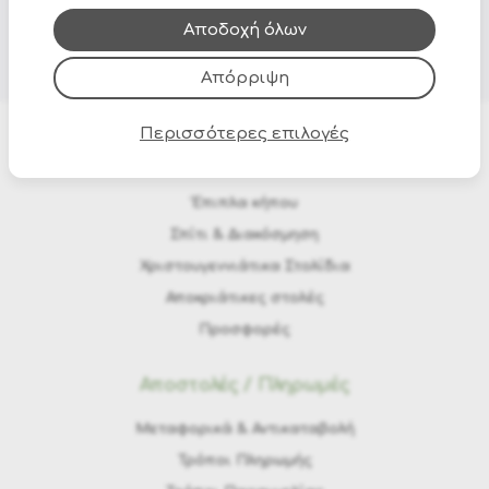
τους.
Αποδοχή όλων
Απόρριψη
Περισσότερες επιλογές
Προϊόντα
Έπιπλα κήπου
Σπίτι & Διακόσμηση
Χριστουγεννιάτικα Στολίδια
Αποκριάτικες στολές
Προσφορές
Αποστολές / Πληρωμές
Μεταφορικά & Αντικαταβολή
Τρόποι Πληρωμής