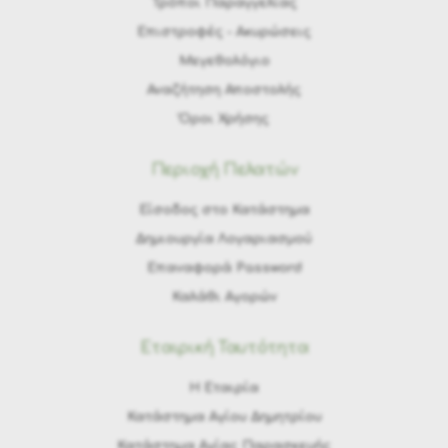
Τρόποι Παραγγελίας
Eπιστροφές - Ακυρώσεις
Μεγεθολόγιο
Αναζήτηση Αποστολής
Όροι Χρήσης
Περιοχή Πελατών
Είσοδος στο Κατάστημα
Δημιουργία Λογαριασμού
Επαναφορά Password
Καλάθι Αγορών
Εταιρική Ταυτότητα
H Εταιρία
Κατάστημα Αγίου Δημητρίου
Κατάστημα Αγίας Παρασκευής