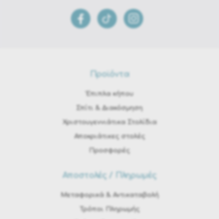
Προϊόντα
Έπιπλα κήπου
Σπίτι & Διακόσμηση
Χριστουγεννιάτικα Στολίδια
Αποκριάτικες στολές
Προσφορές
Αποστολές / Πληρωμές
Μεταφορικά & Αντικαταβολή
Τρόποι Πληρωμής