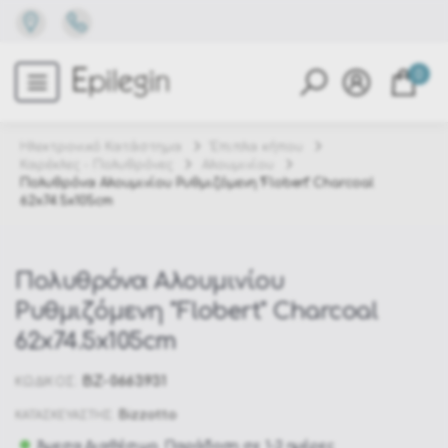
0
Ηλεκτρονικό Κατάστημα
Έπιπλα κήπου
Καρέκλες - Πολυθρόνες
Αλουμινίου
Πολυθρόνα Αλουμινίου Ρυθμιζόμενη "Flobert" Charcoal
62x74.5x105cm
Πολυθρόνα Αλουμινίου
Ρυθμιζόμενη "Flobert" Charcoal
62x74.5x105cm
BZ-0663931
ΚΩΔΙΚΟΣ:
Bizzotto
ΚΑΤΑΣΚΕΥΑΣΤΗΣ:
Άμεσα Διαθέσιμο. Παράδοση σε 1-3 ημέρες