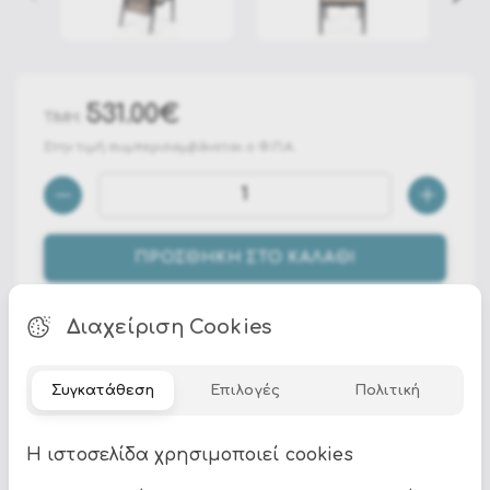
531.00€
ΤΙΜΗ:
Στην τιμή συμπεριλαμβάνεται ο Φ.Π.Α.
ΠΡΟΣΘΗΚΗ ΣΤΟ ΚΑΛΑΘΙ
Διαχείριση Cookies
Σε προϊόντα προσφοράς για παραγγελίες εκτός
Συγκατάθεση
Επιλογές
Πολιτική
Αττικής, η παράδοση είναι δωρεάν μέχρι και το
πρακτορείο μεταφορών της Αθήνας. Τα έξοδα
αποστολής από το πρακτορείο των Αθηνών μέχρι το
Η ιστοσελίδα χρησιμοποιεί cookies
πρακτορείο της περιοχής σας επιβαρύνουν τον