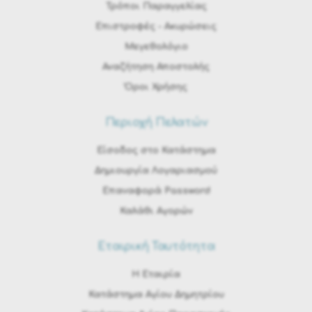
Τρόποι Παραγγελίας
Eπιστροφές - Ακυρώσεις
Μεγεθολόγιο
Αναζήτηση Αποστολής
Όροι Χρήσης
Περιοχή Πελατών
Είσοδος στο Κατάστημα
Δημιουργία Λογαριασμού
Επαναφορά Password
Καλάθι Αγορών
Εταιρική Ταυτότητα
H Εταιρία
Κατάστημα Αγίου Δημητρίου