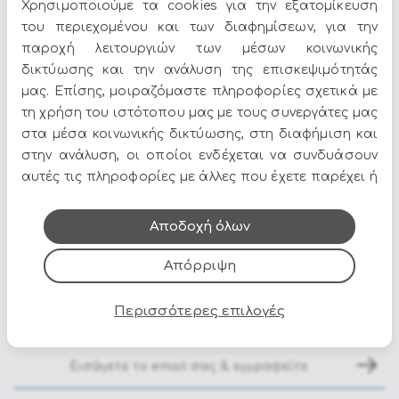
αγοραστή.
Χρησιμοποιούμε τα cookies για την εξατομίκευση
του περιεχομένου και των διαφημίσεων, για την
παροχή λειτουργιών των μέσων κοινωνικής
- Σκελετος αλουμινιου με ηλεκτροστατικη βαφη.
δικτύωσης και την ανάλυση της επισκεψιμότητάς
- Μπράτσα με teak λεπτομέρειες.
μας. Επίσης, μοιραζόμαστε πληροφορίες σχετικά με
- Πλάτη(με πλεγμένο σχοινί olefin(ανθεκτικό ύφασμα)), με
τη χρήση του ιστότοπου μας με τους συνεργάτες μας
ανακλιση και κάθισμα σε textilene(συνθετικό δίχτυ) 1x1.
στα μέσα κοινωνικής δικτύωσης, στη διαφήμιση και
- Αφαιρούμενα μαξιλάρια με αδιαβροχοποιημενο
στην ανάλυση, οι οποίοι ενδέχεται να συνδυάσουν
ύφασμα olefin(ανθεκτικό ύφασμα)(100 %
πολυπροπυλένιο).
αυτές τις πληροφορίες με άλλες που έχετε παρέχει ή
που έχουν συλλέξει από τη χρήση των υπηρεσιών
Διαστάσεις : 62a - 74.5b - 105h - 48h1 - 63h2
τους.
Αποδοχή όλων
Απόρριψη
Όλες οι προσφορές και τα νέα του Epilegin,
Περισσότερες επιλογές
στο email και τα social media!