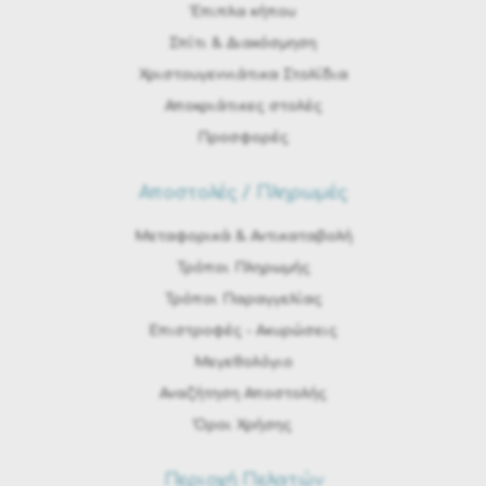
Έπιπλα κήπου
Σπίτι & Διακόσμηση
Χριστουγεννιάτικα Στολίδια
Αποκριάτικες στολές
Προσφορές
Αποστολές / Πληρωμές
Μεταφορικά & Αντικαταβολή
Τρόποι Πληρωμής
Τρόποι Παραγγελίας
Eπιστροφές - Ακυρώσεις
Μεγεθολόγιο
Αναζήτηση Αποστολής
Όροι Χρήσης
Περιοχή Πελατών