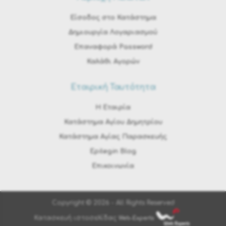
Είσοδος στο Κατάστημα
Δημιουργία Λογαριασμού
Επαναφορά Password
Καλάθι Αγορών
Εταιρική Ταυτότητα
H Εταιρία
Κατάστημα Αγίου Δημητρίου
Κατάστημα Αγίας Παρασκευής
Epilegin Blog
Επικοινωνία
Copyright © 2026 - All Rights Reserved
Κατασκευή ιστοσελίδας
Web-Experts