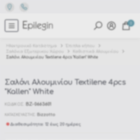
0
Ηλεκτρονικό Κατάστημα
Έπιπλα κήπου
Σαλόνια Εξωτερικου Χώρου
Καθιστικά Αλουμινίου
Σαλόνι Αλουμινίου Textilene 4pcs "Kallen" White
Σαλόνι Αλουμινίου Textilene 4pcs
"Kallen" White
BZ-0663601
ΚΩΔΙΚΟΣ:
Bizzotto
ΚΑΤΑΣΚΕΥΑΣΤΗΣ:
Διαθεσιμότητα: 12 έως 20 ημέρες