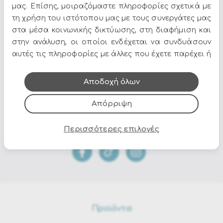
μας. Επίσης, μοιραζόμαστε πληροφορίες σχετικά με
Σκελετός : Αλουμινίου & Textilene
τη χρήση του ιστότοπου μας με τους συνεργάτες μας
Βαφή : Ηλεκτροστατική
Χρώμα : Λευκό
στα μέσα κοινωνικής δικτύωσης, στη διαφήμιση και
στην ανάλυση, οι οποίοι ενδέχεται να συνδυάσουν
αυτές τις πληροφορίες με άλλες που έχετε παρέχει ή
που έχουν συλλέξει από τη χρήση των υπηρεσιών
Όλες οι προσφορές και τα νέα του Epilegin,
τους.
Αποδοχή όλων
στο email και τα social media!
Απόρριψη
Περισσότερες επιλογές
Προϊόντα