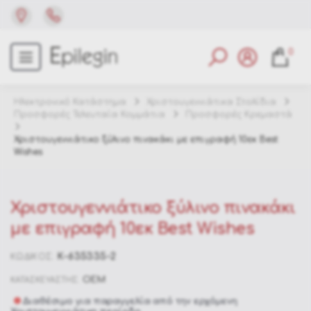
0
Ηλεκτρονικό Κατάστημα
Χριστουγεννιάτικα Στολίδια
Προσφορές Τελευταία Κομμάτια
Προσφορές Κρεμαστά
Χριστουγεννιάτικο ξύλινο πινακάκι με επιγραφή 10εκ Best
Wishes
Χριστουγεννιάτικο ξύλινο πινακάκι
με επιγραφή 10εκ Best Wishes
K-635335-2
ΚΩΔΙΚΟΣ:
OEM
ΚΑΤΑΣΚΕΥΑΣΤΗΣ:
Διαθέσιμο για παραγγελία από την ερχόμενη