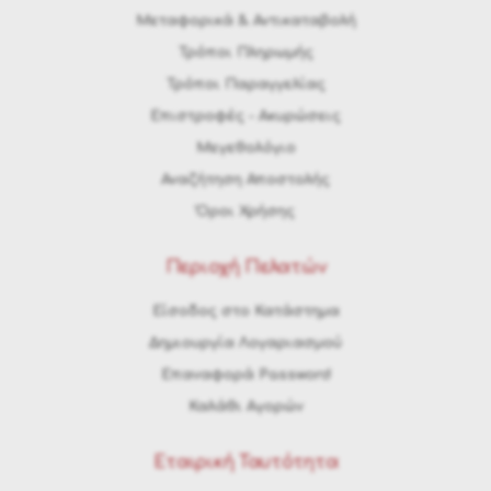
Μεταφορικά & Αντικαταβολή
Τρόποι Πληρωμής
Τρόποι Παραγγελίας
Eπιστροφές - Ακυρώσεις
Μεγεθολόγιο
Αναζήτηση Αποστολής
Όροι Χρήσης
Περιοχή Πελατών
Είσοδος στο Κατάστημα
Δημιουργία Λογαριασμού
Επαναφορά Password
Καλάθι Αγορών
Εταιρική Ταυτότητα