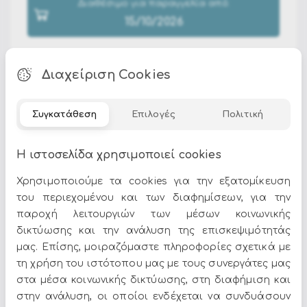
Διαθέσιμο για παραγγελία από:
15/10/2026
Διαχείριση Cookies
Συγκατάθεση
Επιλογές
Πολιτική
Στην κατηγορία
Προσφορές Κρεμαστά
θα βρείτε
επιλεγμένα προϊόντα σε ποικιλία σχεδίων, χρωμάτων
Η ιστοσελίδα χρησιμοποιεί cookies
και στυλ. Στο Epilegin προσφέρουμε ποιότητα και
μεγάλη γκάμα για κάθε αισθητική και ανάγκη.
Χρησιμοποιούμε τα cookies για την εξατομίκευση
του περιεχομένου και των διαφημίσεων, για την
παροχή λειτουργιών των μέσων κοινωνικής
δικτύωσης και την ανάλυση της επισκεψιμότητάς
μας. Επίσης, μοιραζόμαστε πληροφορίες σχετικά με
τη χρήση του ιστότοπου μας με τους συνεργάτες μας
Όλες οι προσφορές και τα νέα του Epilegin,
στα μέσα κοινωνικής δικτύωσης, στη διαφήμιση και
στο email και τα social media!
στην ανάλυση, οι οποίοι ενδέχεται να συνδυάσουν