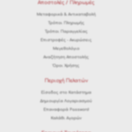
Αποστολές / Πληρωμές
Μεταφορικά & Αντικαταβολή
Τρόποι Πληρωμής
Τρόποι Παραγγελίας
Eπιστροφές - Ακυρώσεις
Μεγεθολόγιο
Αναζήτηση Αποστολής
Όροι Χρήσης
Περιοχή Πελατών
Είσοδος στο Κατάστημα
Δημιουργία Λογαριασμού
Επαναφορά Password
Καλάθι Αγορών