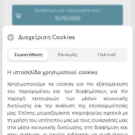
Διαθέσιμο για παραγγελία από:
15/10/2026
Διαχείριση Cookies
Συγκατάθεση
Επιλογές
Πολιτική
Στην κατηγορία
Προσφορές Κρεμαστά
θα βρείτε
επιλεγμένα προϊόντα σε ποικιλία σχεδίων, χρωμάτων
Η ιστοσελίδα χρησιμοποιεί cookies
και στυλ. Στο Epilegin προσφέρουμε ποιότητα και
Χρησιμοποιούμε τα cookies για την εξατομίκευση
μεγάλη γκάμα για κάθε αισθητική και ανάγκη.
του περιεχομένου και των διαφημίσεων, για την
παροχή λειτουργιών των μέσων κοινωνικής
δικτύωσης και την ανάλυση της επισκεψιμότητάς
μας. Επίσης, μοιραζόμαστε πληροφορίες σχετικά με
τη χρήση του ιστότοπου μας με τους συνεργάτες μας
στα μέσα κοινωνικής δικτύωσης, στη διαφήμιση και
Όλες οι προσφορές και τα νέα του Epilegin,
στην ανάλυση, οι οποίοι ενδέχεται να συνδυάσουν