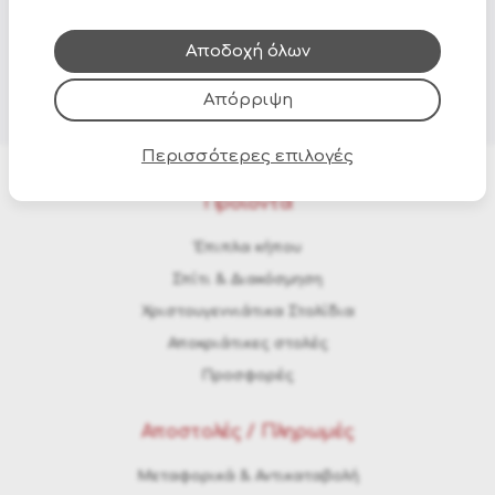
που έχουν συλλέξει από τη χρήση των υπηρεσιών
τους.
Αποδοχή όλων
Απόρριψη
Περισσότερες επιλογές
Προϊόντα
Έπιπλα κήπου
Σπίτι & Διακόσμηση
Χριστουγεννιάτικα Στολίδια
Αποκριάτικες στολές
Προσφορές
Αποστολές / Πληρωμές
Μεταφορικά & Αντικαταβολή