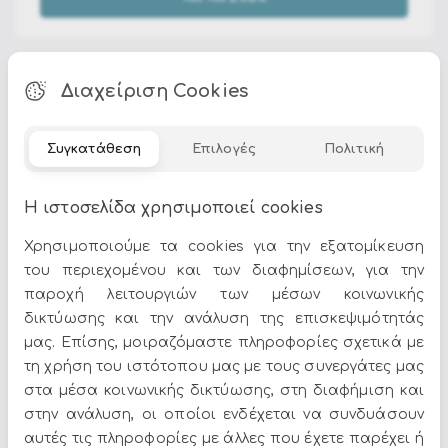
Διαχείριση Cookies
Συγκατάθεση
Επιλογές
Πολιτική
Στην κατηγορία
Marvel vs Disney
θα βρείτε επιλεγμένα
προϊόντα σε ποικιλία σχεδίων, χρωμάτων και στυλ. Στο
Epilegin προσφέρουμε ποιότητα και μεγάλη γκάμα για
Η ιστοσελίδα χρησιμοποιεί cookies
κάθε αισθητική και ανάγκη.
Χρησιμοποιούμε τα cookies για την εξατομίκευση
του περιεχομένου και των διαφημίσεων, για την
παροχή λειτουργιών των μέσων κοινωνικής
δικτύωσης και την ανάλυση της επισκεψιμότητάς
μας. Επίσης, μοιραζόμαστε πληροφορίες σχετικά με
Όλες οι προσφορές και τα νέα του Epilegin,
τη χρήση του ιστότοπου μας με τους συνεργάτες μας
στο email και τα social media!
στα μέσα κοινωνικής δικτύωσης, στη διαφήμιση και
στην ανάλυση, οι οποίοι ενδέχεται να συνδυάσουν
αυτές τις πληροφορίες με άλλες που έχετε παρέχει ή