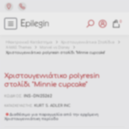
0
Ηλεκτρονικό Κατάστημα
Χριστουγεννιάτικα Στολίδια
X-MAS Themes
Marvel vs Disney
Χριστουγεννιάτικο polyresin στολίδι "Minnie cupcake"
Χριστουγεννιάτικο polyresin
στολίδι "Minnie cupcake"
INS-DN25262
ΚΩΔΙΚΟΣ:
KURT S. ADLER INC
ΚΑΤΑΣΚΕΥΑΣΤΗΣ:
Διαθέσιμο για παραγγελία από την ερχόμενη
Χριστουγεννιάτικη περίοδο