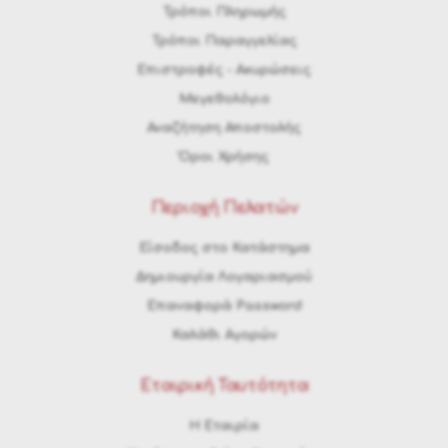
Τρόποι Πληρωμής
Τρόποι Παραγγελίας
Eπιστροφές - Ακυρώσεις
Μεγεθολόγιο
Αναζήτηση Αποστολής
Όροι Χρήσης
Περιοχή Πελατών
Είσοδος στο Κατάστημα
Δημιουργία Λογαριασμού
Επαναφορά Password
Καλάθι Αγορών
Εταιρική Ταυτότητα
H Εταιρία