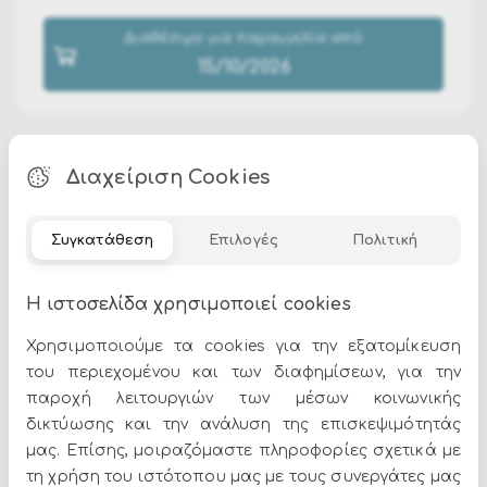
Διαθέσιμο για παραγγελία από:
15/10/2026
Διαχείριση Cookies
Τα
φωτιζόμενα χριστουγεννιάτικα διακοσμητικά
Συγκατάθεση
Επιλογές
Πολιτική
προσθέτουν ζεστό, μαγικό φωτισμό σε κάθε γωνιά του
σπιτιού. Στο Epilegin θα βρείτε φωτιζόμενα σπιτάκια,
Η ιστοσελίδα χρησιμοποιεί cookies
ταράνδους, χιονάνθρωπους, αστέρια και σφαίρες με
LED — για ατμοσφαιρικό, ονειρικό στολισμό.
Χρησιμοποιούμε τα cookies για την εξατομίκευση
Δείτε περισσότερα στα
χριστουγεννιάτικα
του περιεχομένου και των διαφημίσεων, για την
διακοσμητικά
.
παροχή λειτουργιών των μέσων κοινωνικής
δικτύωσης και την ανάλυση της επισκεψιμότητάς
μας. Επίσης, μοιραζόμαστε πληροφορίες σχετικά με
τη χρήση του ιστότοπου μας με τους συνεργάτες μας