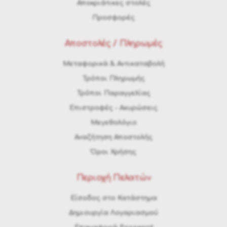
Αποκριάτικες στολές
Προσφορές
Αποστολές / Πληρωμές
Μεταφορικά & Αντικαταβολή
Τρόποι Πληρωμής
Τρόποι Παραγγελίας
Eπιστροφές - Ακυρώσεις
Μεγεθολόγιο
Αναζήτηση Αποστολής
Όροι Χρήσης
Περιοχή Πελατών
Είσοδος στο Κατάστημα
Δημιουργία Λογαριασμού