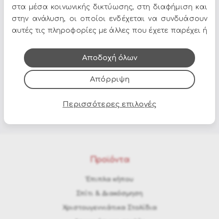
στα μέσα κοινωνικής δικτύωσης, στη διαφήμιση και
στην ανάλυση, οι οποίοι ενδέχεται να συνδυάσουν
Όλες οι προσφορές και τα νέα του Epilegin,
αυτές τις πληροφορίες με άλλες που έχετε παρέχει ή
στο email και τα social media!
που έχουν συλλέξει από τη χρήση των υπηρεσιών
τους.
Αποδοχή όλων
Απόρριψη
Περισσότερες επιλογές
Προϊόντα
Έπιπλα κήπου
Σπίτι & Διακόσμηση
Χριστουγεννιάτικα Στολίδια