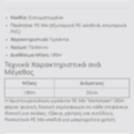
Κλαδία:
Ενσωματωμένα
Ποιότητα:
PE Mix (εξωτερικά PE αληθινά, εσωτερικά
PVC)
Χαρακτηριστικά:
Γιρλάντα
Χρώμα:
Πράσινο
Διαθέσιμα Μήκη:
1.80m
Τεχνικά Χαρακτηριστικά ανά
Μέγεθος
Μήκος
Διάμετρος
1.80m
35cm
Η Χριστουγεννιάτικη γιρλάντα PE Mix "Myrkdalen" 1.80m
φέρνει φυσική, δασική ατμόσφαιρα σε κάθε επιφάνεια.
Ιδανική για σκάλες, τζάκια, χάντρες και εισόδους.
Ρεαλιστικά PE Mix κλαδιά για μακροχρόνια χρήση.