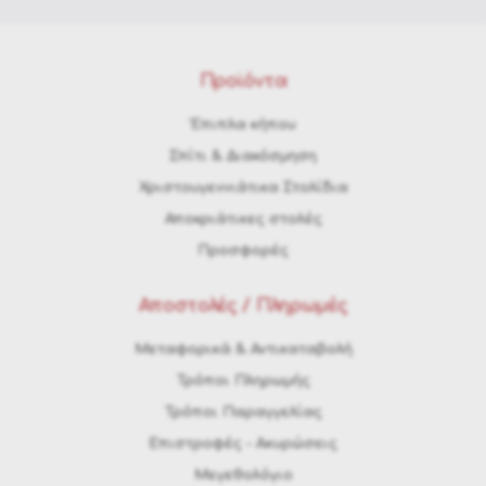
Προϊόντα
Έπιπλα κήπου
Σπίτι & Διακόσμηση
Χριστουγεννιάτικα Στολίδια
Αποκριάτικες στολές
Προσφορές
Αποστολές / Πληρωμές
Μεταφορικά & Αντικαταβολή
Τρόποι Πληρωμής
Τρόποι Παραγγελίας
Eπιστροφές - Ακυρώσεις
Μεγεθολόγιο