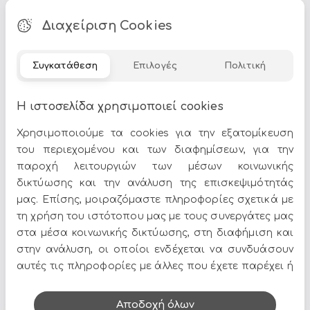
Διαχείριση Cookies
Οι
χριστουγεννιάτικες γιρλάντες
είναι το απαραίτητο
στοιχείο για να δώσετε ροή και συνέχεια στη γιορτινή
Συγκατάθεση
Επιλογές
Πολιτική
διακόσμηση σε σκάλες, τζάκια, κουπαστές, τραπέζια
και πόρτες. Στο Epilegin θα βρείτε μεγάλη γκάμα από
Η ιστοσελίδα χρησιμοποιεί cookies
χριστουγεννιάτικες γιρλάντες σε όλα τα υλικά, μήκη και
στυλ.
Χρησιμοποιούμε τα cookies για την εξατομίκευση
Τι θα βρείτε στη συλλογή:
του περιεχομένου και των διαφημίσεων, για την
παροχή λειτουργιών των μέσων κοινωνικής
Πράσινες & Παραδοσιακές:
Πλούσιες γιρλάντες από
δικτύωσης και την ανάλυση της επισκεψιμότητάς
PVC που μιμούνται φυσικό έλατο, με κουκουνάρια και
μας. Επίσης, μοιραζόμαστε πληροφορίες σχετικά με
μούρα.
Χιονισμένες & Λευκές:
Γιρλάντες με παγωμένη,
τη χρήση του ιστότοπου μας με τους συνεργάτες μας
χειμωνιάτικη όψη για πιο ονειρικό αποτέλεσμα.
στα μέσα κοινωνικής δικτύωσης, στη διαφήμιση και
Φωτιζόμενες LED:
Γιρλάντες με ενσωματωμένα φωτάκια
στην ανάλυση, οι οποίοι ενδέχεται να συνδυάσουν
για άμεση λάμψη χωρίς ξεχωριστή σειρά φωτακιών.
αυτές τις πληροφορίες με άλλες που έχετε παρέχει ή
Διακοσμημένες & Themed:
Γιρλάντες συνδυασμένες με
που έχουν συλλέξει από τη χρήση των υπηρεσιών
στολίδια, κορδέλες και αξεσουάρ σε συντονισμένα
τους.
χρώματα.
Αποδοχή όλων