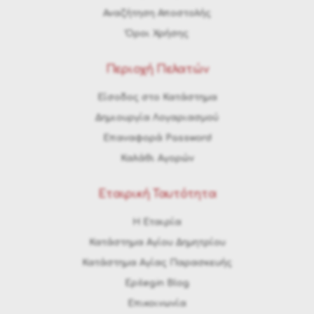
Αναζήτηση Αποστολής
Όροι Χρήσης
Περιοχή Πελατών
Είσοδος στο Κατάστημα
Δημιουργία Λογαριασμού
Επαναφορά Password
Καλάθι Αγορών
Εταιρική Ταυτότητα
H Εταιρία
Κατάστημα Αγίου Δημητρίου
Κατάστημα Αγίας Παρασκευής
Epilegin Blog
Επικοινωνία