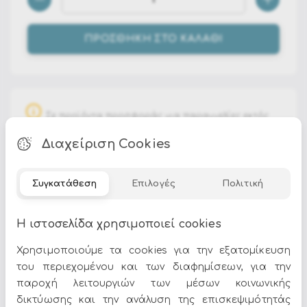
ΠΡΟΣΘΗΚΗ ΣΤΟ ΚΑΛΑΘΙ
Σε προϊόντα προσφοράς για παραγγελίες εκτός
Αττικής, η παράδοση είναι δωρεάν μέχρι και το
Διαχείριση Cookies
πρακτορείο μεταφορών της Αθήνας. Τα έξοδα
αποστολής από το πρακτορείο των Αθηνών μέχρι το
πρακτορείο της περιοχής σας επιβαρύνουν τον
Συγκατάθεση
Επιλογές
Πολιτική
αγοραστή.
Η ιστοσελίδα χρησιμοποιεί cookies
- Ηλεκτροστατική - βαφή(πολυεστέρας) αλουμίνιο frame.
- Backrests με πλεγμένο σχοινί olefin(ανθεκτικό ύφασμα).
Χρησιμοποιούμε τα cookies για την εξατομίκευση
- Αφαιρούμενο μαξιλάρια με νερό - απωθητικό ύφασμα
του περιεχομένου και των διαφημίσεων, για την
olefin(ανθεκτικό ύφασμα)(100 % πολυπροπυλένιο).
παροχή λειτουργιών των μέσων κοινωνικής
- Ανοξείδωτο ατσάλι βίδες.
δικτύωσης και την ανάλυση της επισκεψιμότητάς
- Πόδια προς είναι συναρμολογημένο.