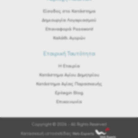
Είσοδος στο Κατάστημα
Δημιουργία Λογαριασμού
Επαναφορά Password
Καλάθι Αγορών
Εταιρική Ταυτότητα
H Εταιρία
Κατάστημα Αγίου Δημητρίου
Κατάστημα Αγίας Παρασκευής
Epilegin Blog
Επικοινωνία
Copyright © 2026 - All Rights Reserved
Κατασκευή ιστοσελίδας
Web-Experts