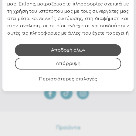
μας. Επίσης, μοιραζόμαστε πληροφορίες σχετικά με
τη χρήση του ιστότοπου μας με τους συνεργάτες μας
Διαστάσεις : 151a - 103b - 82h - 40h1 - 65h3(x2PCS); 134a -
85b - 82h - 40h1 - 65h3
στα μέσα κοινωνικής δικτύωσης, στη διαφήμιση και
στην ανάλυση, οι οποίοι ενδέχεται να συνδυάσουν
αυτές τις πληροφορίες με άλλες που έχετε παρέχει ή
που έχουν συλλέξει από τη χρήση των υπηρεσιών
Όλες οι προσφορές και τα νέα του Epilegin,
τους.
Αποδοχή όλων
στο email και τα social media!
Απόρριψη
Περισσότερες επιλογές
Προϊόντα