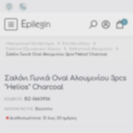
0
Ηλεκτρονικό Κατάστημα
Έπιπλα κήπου
Σαλόνια Εξωτερικου Χώρου
Καθιστικά Αλουμινίου
Σαλόνι Γωνιά Oval Αλουμινίου 3pcs "Helios" Charcoal
Σαλόνι Γωνιά Oval Αλουμινίου 3pcs
"Helios" Charcoal
BZ-0663936
ΚΩΔΙΚΟΣ:
Bizzotto
ΚΑΤΑΣΚΕΥΑΣΤΗΣ:
Διαθεσιμότητα: 12 έως 20 ημέρες