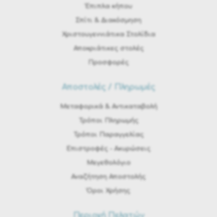
Έπιπλα κήπου
Σπίτι & Διακόσμηση
Χριστουγεννιάτικα Στολίδια
Αποκριάτικες στολές
Προσφορές
Αποστολές / Πληρωμές
Μεταφορικά & Αντικαταβολή
Τρόποι Πληρωμής
Τρόποι Παραγγελίας
Eπιστροφές - Ακυρώσεις
Μεγεθολόγιο
Αναζήτηση Αποστολής
Όροι Χρήσης
Περιοχή Πελατών