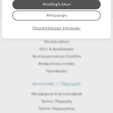
τους.
Αποδοχή όλων
Απόρριψη
Περισσότερες επιλογές
Προϊόντα
Έπιπλα κήπου
Σπίτι & Διακόσμηση
Χριστουγεννιάτικα Στολίδια
Αποκριάτικες στολές
Προσφορές
Αποστολές / Πληρωμές
Μεταφορικά & Αντικαταβολή
Τρόποι Πληρωμής
Τρόποι Παραγγελίας