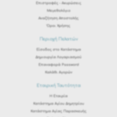
Eπιστροφές - Ακυρώσεις
Μεγεθολόγιο
Αναζήτηση Αποστολής
Όροι Χρήσης
Περιοχή Πελατών
Είσοδος στο Κατάστημα
Δημιουργία Λογαριασμού
Επαναφορά Password
Καλάθι Αγορών
Εταιρική Ταυτότητα
H Εταιρία
Κατάστημα Αγίου Δημητρίου
Κατάστημα Αγίας Παρασκευής