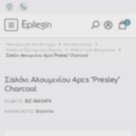
0
Ηλεκτρονικό Κατάστημα
Έπιπλα κήπου
Σαλόνια Εξωτερικου Χώρου
Καθιστικά Αλουμινίου
Σαλόνι Αλουμινίου 4pcs "Presley" Charcoal
Σαλόνι Αλουμινίου 4pcs "Presley"
Charcoal
BZ-0663474
ΚΩΔΙΚΟΣ:
Bizzotto
ΚΑΤΑΣΚΕΥΑΣΤΗΣ: