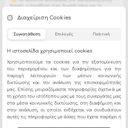
Αττικής, η παράδοση είναι δωρεάν μέχρι και το
πρακτορείο μεταφορών της Αθήνας. Τα έξοδα
Διαχείριση Cookies
αποστολής από το πρακτορείο των Αθηνών μέχρι το
πρακτορείο της περιοχής σας επιβαρύνουν τον
αγοραστή.
Συγκατάθεση
Επιλογές
Πολιτική
Aluminium Frame, Powder Coated (Polyester). Seat And
Η ιστοσελίδα χρησιμοποιεί cookies
Back Cushions With Removable Cover In Olefin Fabric
(100% Polypropylene). Coffee Table With Printed Glass Top.
Χρησιμοποιούμε τα cookies για την εξατομίκευση
του περιεχομένου και των διαφημίσεων, για την
παροχή λειτουργιών των μέσων κοινωνικής
δικτύωσης και την ανάλυση της επισκεψιμότητάς
Όλες οι προσφορές και τα νέα του Epilegin,
μας. Επίσης, μοιραζόμαστε πληροφορίες σχετικά με
στο email και τα social media!
τη χρήση του ιστότοπου μας με τους συνεργάτες μας
στα μέσα κοινωνικής δικτύωσης, στη διαφήμιση και
στην ανάλυση, οι οποίοι ενδέχεται να συνδυάσουν
αυτές τις πληροφορίες με άλλες που έχετε παρέχει ή
που έχουν συλλέξει από τη χρήση των υπηρεσιών