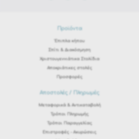
Προϊόντα
Έπιπλα κήπου
Σπίτι & Διακόσμηση
Χριστουγεννιάτικα Στολίδια
Αποκριάτικες στολές
Προσφορές
Αποστολές / Πληρωμές
Μεταφορικά & Αντικαταβολή
Τρόποι Πληρωμής
Τρόποι Παραγγελίας
Eπιστροφές - Ακυρώσεις