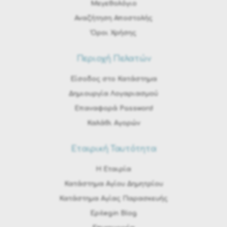
Μεγεθολόγιο
Αναζήτηση Αποστολής
Όροι Χρήσης
Περιοχή Πελατών
Είσοδος στο Κατάστημα
Δημιουργία Λογαριασμού
Επαναφορά Password
Καλάθι Αγορών
Εταιρική Ταυτότητα
H Εταιρία
Κατάστημα Αγίου Δημητρίου
Κατάστημα Αγίας Παρασκευής
Epilegin Blog