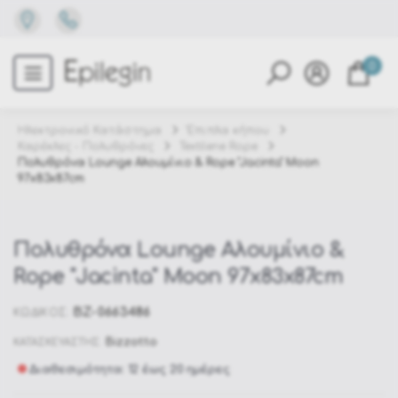
0
Ηλεκτρονικό Κατάστημα
Έπιπλα κήπου
Καρέκλες - Πολυθρόνες
Textilene Rope
Πολυθρόνα Lounge Αλουμίνιο & Rope "Jacinta" Moon
97x83x87cm
Πολυθρόνα Lounge Αλουμίνιο &
Rope "Jacinta" Moon 97x83x87cm
BZ-0663486
ΚΩΔΙΚΟΣ:
Bizzotto
ΚΑΤΑΣΚΕΥΑΣΤΗΣ:
Διαθεσιμότητα: 12 έως 20 ημέρες