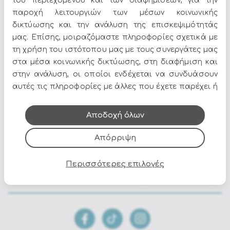
του περιεχομένου και των διαφημίσεων, για την
97a - 83b - 87h - 40h1 - 70h2 - 70h3
Διαστάσεις :
παροχή λειτουργιών των μέσων κοινωνικής
δικτύωσης και την ανάλυση της επισκεψιμότητάς
Σκελετός
: Αλουμίνιο
μας. Επίσης, μοιραζόμαστε πληροφορίες σχετικά με
Χρώμα :
Moon
Βαφή :
Ηλεκτροστατική
τη χρήση του ιστότοπου μας με τους συνεργάτες μας
Επένδυση
:
Tetoron Rope
(100% POLYESTER)
στα μέσα κοινωνικής δικτύωσης, στη διαφήμιση και
στην ανάλυση, οι οποίοι ενδέχεται να συνδυάσουν
Διαθέτει μαξιλάρια με Olefin αδιαβροχοποιημένο
αυτές τις πληροφορίες με άλλες που έχετε παρέχει ή
αφαιρούμενο ύφασμα
που έχουν συλλέξει από τη χρήση των υπηρεσιών
τους.
Αποδοχή όλων
Απόρριψη
Όλες οι προσφορές και τα νέα του Epilegin,
στο email και τα social media!
Περισσότερες επιλογές