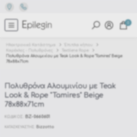
0
Ηλεκτρονικό Κατάστημα
Έπιπλα κήπου
Καρέκλες - Πολυθρόνες
Textilene Rope
Πολυθρόνα Αλουμινίου με Teak Look & Rope "Tamires" Beige
78x88x71cm
Πολυθρόνα Αλουμινίου με Teak
Look & Rope "Tamires" Beige
78x88x71cm
BZ-0660601
ΚΩΔΙΚΟΣ:
Bizzotto
ΚΑΤΑΣΚΕΥΑΣΤΗΣ: