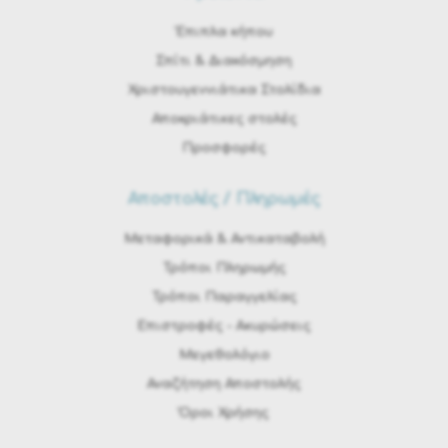
Έπιπλα κήπου
Σπίτι & Διακόσμηση
Χριστουγεννιάτικα Στολίδια
Αποκριάτικες στολές
Προσφορές
Αποστολές / Πληρωμές
Μεταφορικά & Αντικαταβολή
Τρόποι Πληρωμής
Τρόποι Παραγγελίας
Eπιστροφές - Ακυρώσεις
Μεγεθολόγιο
Αναζήτηση Αποστολής
Όροι Χρήσης