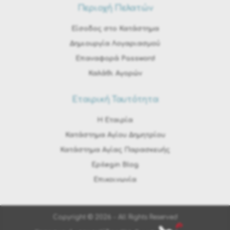
Περιοχή Πελατών
Είσοδος στο Κατάστημα
Δημιουργία Λογαριασμού
Επαναφορά Password
Καλάθι Αγορών
Εταιρική Ταυτότητα
H Εταιρία
Κατάστημα Αγίου Δημητρίου
Κατάστημα Αγίας Παρασκευής
Epilegin Blog
Επικοινωνία
Copyright © 2026 - All Rights Reserved