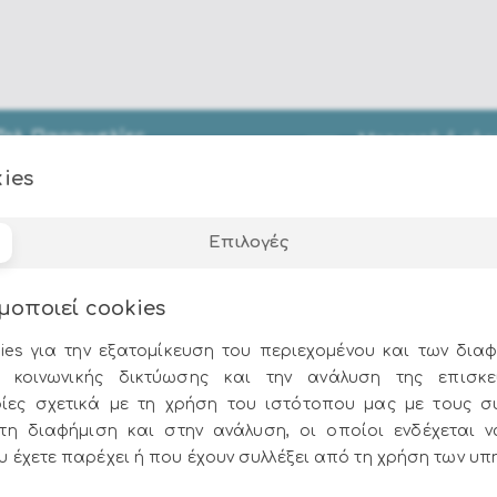
Τηλ. Παραγγελίες
Μετρητά ή κάρ
στο
210 9752206 - 210
έως 12 άτοκες δόσ
ies
9758010
Επιλογές
Όλες οι προσφορές και τα νέα του Epilegin,
στο email και τα social media!
μοποιεί cookies
ies για την εξατομίκευση του περιεχομένου και των διαφ
 κοινωνικής δικτύωσης και την ανάλυση της επισκε
ίες σχετικά με τη χρήση του ιστότοπου μας με τους σ
στη διαφήμιση και στην ανάλυση, οι οποίοι ενδέχεται 
 έχετε παρέχει ή που έχουν συλλέξει από τη χρήση των υπ