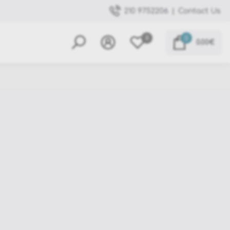
|
Contact Us
210 9752206
0
0
0.00€