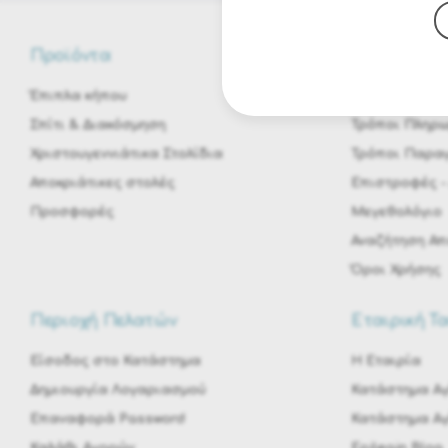
Προϊόντα
Αποστολές 
Έπιπλα κήπου
Μεταφορικά &
Σπίτι & Διακόσμηση
Τρόποι Πληρ
Χριστουγεννιάτικα Στολίδια
Τρόποι Παραγ
Αποκριάτικες στολές
Eπιστροφές -
Προσφορές
Μεγεθολόγιο
Αναζήτηση Α
Όροι Χρήσης
Περιοχή Πελατών
Εταιρική Τ
Είσοδος στο Κατάστημα
H Εταιρία
Δημιουργία Λογαριασμού
Κατάστημα Αγ
Επαναφορά Password
Κατάστημα Α