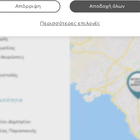
Απόρριψη
Αποδοχή όλων
/ Πληρωμές
Περισσότερες επιλογές
 Αντικαταβολή
ωμής
γελίας
 Ακυρώσεις
ποστολής
αυτότητα
ίου Δημητρίου
γίας Παρασκευής