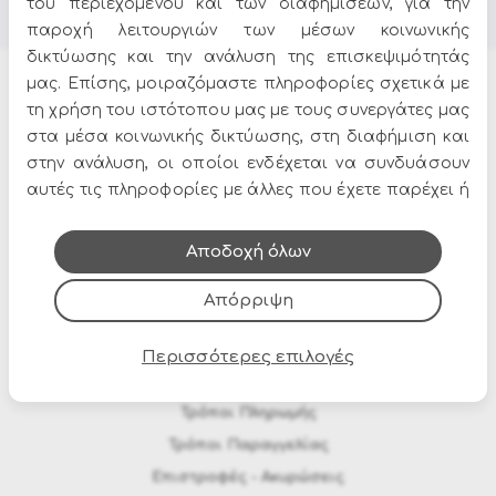
του περιεχομένου και των διαφημίσεων, για την
παροχή λειτουργιών των μέσων κοινωνικής
δικτύωσης και την ανάλυση της επισκεψιμότητάς
μας. Επίσης, μοιραζόμαστε πληροφορίες σχετικά με
Προϊόντα
τη χρήση του ιστότοπου μας με τους συνεργάτες μας
στα μέσα κοινωνικής δικτύωσης, στη διαφήμιση και
Έπιπλα κήπου
στην ανάλυση, οι οποίοι ενδέχεται να συνδυάσουν
Σπίτι & Διακόσμηση
αυτές τις πληροφορίες με άλλες που έχετε παρέχει ή
που έχουν συλλέξει από τη χρήση των υπηρεσιών
Χριστουγεννιάτικα Στολίδια
τους.
Αποκριάτικες στολές
Αποδοχή όλων
Προσφορές
Απόρριψη
Αποστολές / Πληρωμές
Περισσότερες επιλογές
Μεταφορικά & Αντικαταβολή
Τρόποι Πληρωμής
Τρόποι Παραγγελίας
Eπιστροφές - Ακυρώσεις