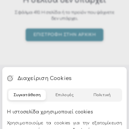
Η σελίδα δεν υπάρχει
Σφάλμα 410. Η σελίδα ή το προϊόν που ψάχνετε
δεν υπάρχει.
ΕΠΙΣΤΡΟΦΗ ΣΤΗΝ ΑΡΧΙΚΗ
Διαχείριση Cookies
Όλες οι προσφορές και τα νέα του Epilegin,
στο email και τα social media!
Συγκατάθεση
Επιλογές
Πολιτική
Η ιστοσελίδα χρησιμοποιεί cookies
Χρησιμοποιούμε τα cookies για την εξατομίκευση