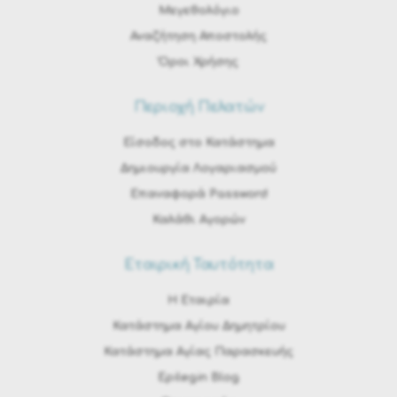
Μεγεθολόγιο
Αναζήτηση Αποστολής
Όροι Χρήσης
Περιοχή Πελατών
Είσοδος στο Κατάστημα
Δημιουργία Λογαριασμού
Επαναφορά Password
Καλάθι Αγορών
Εταιρική Ταυτότητα
H Εταιρία
Κατάστημα Αγίου Δημητρίου
Κατάστημα Αγίας Παρασκευής
Epilegin Blog